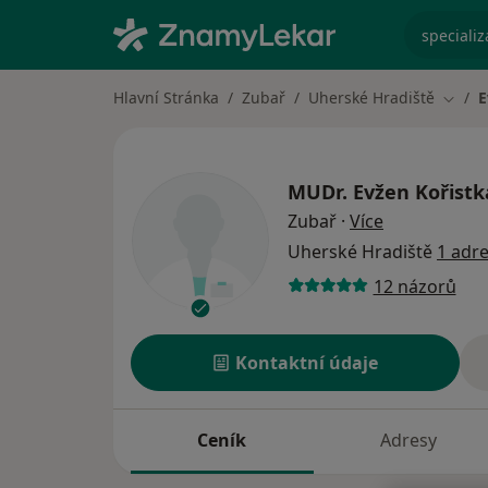
specializ
Hlavní Stránka
Zubař
Uherské Hradiště
E
Změna
MUDr.
Evžen Kořistk
o specializac
Zubař
·
Více
Uherské Hradiště
1 adr
12 názorů
Kontaktní údaje
Ceník
Adresy