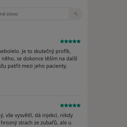
zorech
nebolelo. Je to skutečný profík,
 u něho, se dokonce těším na další
žu patřit mezi jeho pacienty.
yl odstraněn
, vše vysvětlí, dá injekci, nikdy
hrozný strach ze zubařů, ale u