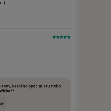
m:)
traněn
tom, kterého specialistu nebo
vštívit?
Ne