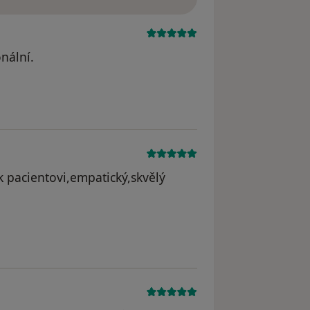
nální.
k pacientovi,empatický,skvělý