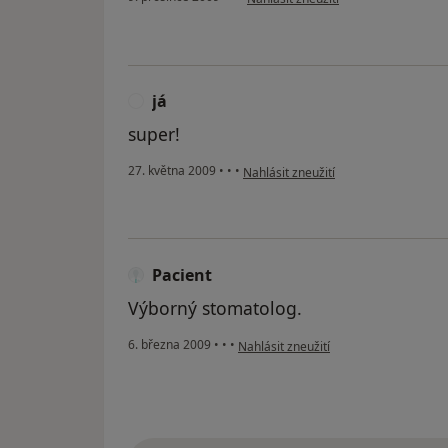
já
J
super!
podle názoru uživatele já
27. května 2009
•
•
•
Nahlásit zneužití
Pacient
Výborný stomatolog.
podle názoru uživatele Pacient
6. března 2009
•
•
•
Nahlásit zneužití