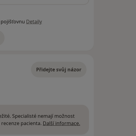
 pojišťovnu
Detaily
adrese
Přidejte svůj názor
žité. Specialisté nemají možnost
Další informace o názor
 recenze pacienta.
Další informace.