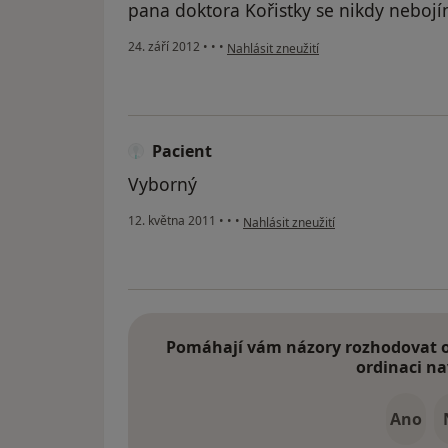
pana doktora Kořistky se nikdy nebojí
podle názoru uživatele Váš účet byl ods
24. září 2012
•
•
•
Nahlásit zneužití
Pacient
Vyborný
podle názoru uživatele Pacient
12. května 2011
•
•
•
Nahlásit zneužití
Pomáhají vám názory rozhodovat o 
ordinaci na
Ano