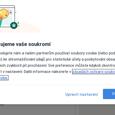
ách nejsou k dispozici
ádné informace o svých službách.
ujeme vaše soukromí
ovolujete nám a našim partnerům používat soubory cookie (nebo po
e) ke shromažďování údajů pro statistické účely a poskytování obs
ich zvyklostí při procházení. Své preference můžete kdykoli zkontro
tg
t v nastavení. Další informace naleznete v
zásadách ochrany soukr
erské Hradiště
68601
okie.
 mapu
 otevře v nové záložce
P
Upravit nastavení
ní