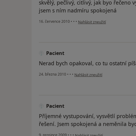
skvělý, pečlivý, citlivý, jak byo řečeno
jsem s ním nadmíru spokojená
podle názoru uživatele Pacient
16. července 2010
•
•
•
Nahlásit zneužití
Pacient
Nerad bych opakoval, co tu ostatní píší, 
podle názoru uživatele Pacient
24. března 2010
•
•
•
Nahlásit zneužití
Pacient
Příjemné vystupování, vysvětlí problé
řešení. Jsem spokojená a neměnila by
podle názoru uživatele Pacient
9. prosince 2009
•
•
•
Nahlásit zneužití