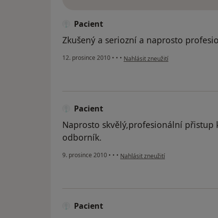
Pacient
Zkušený a seriozní a naprosto profesio
podle názoru uživatele Pacient
12. prosince 2010
•
•
•
Nahlásit zneužití
Pacient
Naprosto skvělý,profesionální přistup 
odborník.
podle názoru uživatele Pacient
9. prosince 2010
•
•
•
Nahlásit zneužití
Pacient