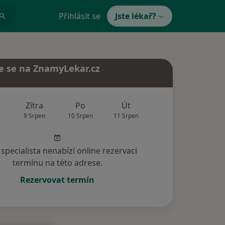
Přihlásit se
Jste lékař?
e se na ZnamyLekar.cz
Zítra
Po
Út
St
Čt
9 Srpen
10 Srpen
11 Srpen
12 Srpen
13 Srp
specialista nenabízí online rezervaci
termínu na této adrese.
Rezervovat termín