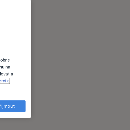
dobné
ahu na
lovat a
omí a
řijmout