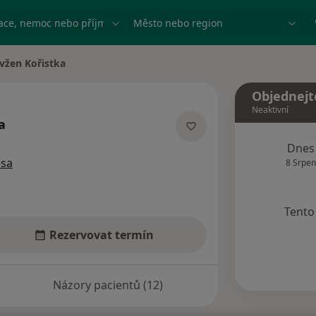
ace, nemoc nebo příjmení
Město nebo region
vžen Kořistka
 města
Objednejt
Neaktivní
a
ích
Dnes
esa
8 Srpen
Tento 
Rezervovat termín
Názory pacientů (12)