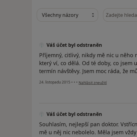
Hledejte v ná
Váš účet byl odstraněn
Příjemný, citlivý, nikdy mě nic u něho 
který ví, co dělá. Od té doby, co jsem
termín návštěvy. Jsem moc ráda, že mů
podle názoru uživatele Váš účet b
24. listopadu 2015
•
•
•
Nahlásit zneužití
Váš účet byl odstraněn
Souhlasím, nejlepší pan doktor. Vstřícný
mě u něj nic nebolelo. Měla jsem vždy 