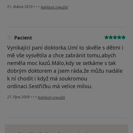
podle názoru uživatele Pacient
21. dubna 2010
•
•
•
Nahlásit zneužití
Pacient
Vynikající paní doktorka.Umí to skvěle s dětmi i
mě vše vysvětila a chce zabránit tomu,abych
neměla moc kazů.Málo,kdy se setkáme s tak
dobrým doktorem a jsem ráda,že můžu nadále
k ní chodit i když má soukromou
ordinaci.Sestřičku má velice milou.
podle názoru uživatele Pacient
27. října 2009
•
•
•
Nahlásit zneužití