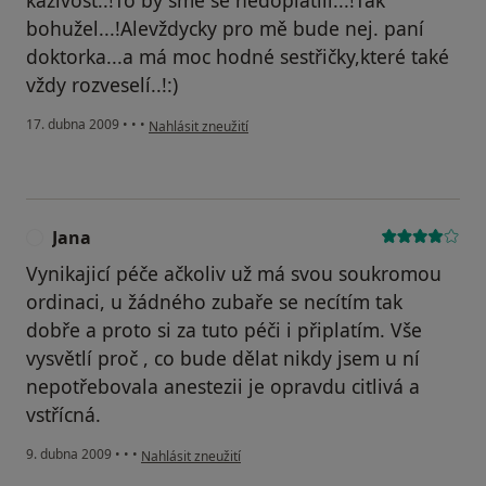
kazivost..!To by sme se nedoplatili...!Tak
bohužel...!Alevždycky pro mě bude nej. paní
doktorka...a má moc hodné sestřičky,které také
vždy rozveselí..!:)
podle názoru uživatele lucie
17. dubna 2009
•
•
•
Nahlásit zneužití
Jana
J
Vynikajicí péče ačkoliv už má svou soukromou
ordinaci, u žádného zubaře se necítím tak
dobře a proto si za tuto péči i připlatím. Vše
vysvětlí proč , co bude dělat nikdy jsem u ní
nepotřebovala anestezii je opravdu citlivá a
vstřícná.
podle názoru uživatele Jana
9. dubna 2009
•
•
•
Nahlásit zneužití