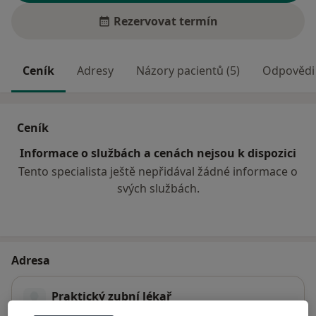
Rezervovat termín
Ceník
Adresy
Názory pacientů (5)
Odpovědi 
Ceník
Informace o službách a cenách nejsou k dispozici
Tento specialista ještě nepřidával žádné informace o
svých službách.
Adresa
Praktický zubní lékař
Masarykovo náměstí 157,
Uherské Hradiště
68601