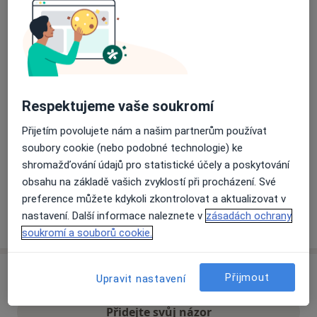
Přiblížit mapu
se otevře v nové záložce
Dostupnost
Na této adrese online kalendář není aktivní
Co mám v takové situaci udělat?
Respektujeme vaše soukromí
Přijetím povolujete nám a našim partnerům používat
Způsoby platby (soukromé návštěvy)
soubory cookie (nebo podobné technologie) ke
Na teto adrese lékař přijímá pacienty na pojišťovnu
shromažďování údajů pro statistické účely a poskytování
Detaily
obsahu na základě vašich zvyklostí při procházení. Své
preference můžete kdykoli zkontrolovat a aktualizovat v
nastavení. Další informace naleznete v
zásadách ochrany
Více
o adrese
soukromí a souborů cookie.
Názory
Přijmout
Upravit nastavení
Přidejte svůj názor