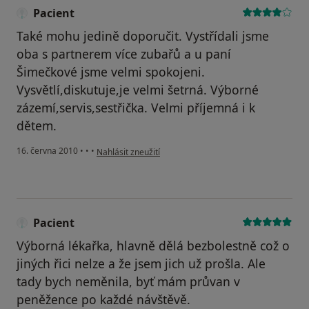
Pacient
Také mohu jedině doporučit. Vystřídali jsme
oba s partnerem více zubařů a u paní
Šimečkové jsme velmi spokojeni.
Vysvětlí,diskutuje,je velmi šetrná. Výborné
zázemí,servis,sestřička. Velmi příjemná i k
dětem.
podle názoru uživatele Pacient
16. června 2010
•
•
•
Nahlásit zneužití
Pacient
Výborná lékařka, hlavně dělá bezbolestně což o
jiných řici nelze a že jsem jich už prošla. Ale
tady bych neměnila, byť mám průvan v
peněžence po každé návštěvě.