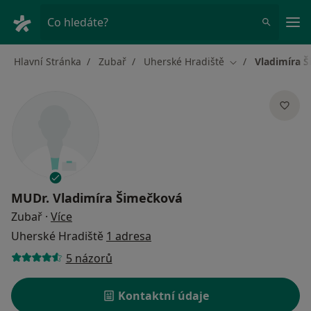
Hla
Co hledáte?
Hlavní Stránka
Zubař
Uherské Hradiště
Vladimíra 
Změna města
MUDr.
Vladimíra Šimečková
o specializacích
Zubař
·
Více
Uherské Hradiště
1 adresa
5 názorů
Kontaktní údaje