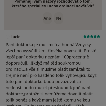
Pomáhají vám názory rozhodovat o tom,
kterého specialistu nebo ordinaci navštívit?
Ano
Ne
lucie
L
Paní doktorka je moc milá a hodná.Vždycky
všechno vysvětlí.Umí člověka poveselit. Prostě
lepší paní doktorku neznám,100procentně
doporučuji...!Ikdyž má těď soukromou
ordinaci...a vše si musíme platit sami,tak to
zřejmě není pro každého tolik vyhovující.Ikdyž
tuto paní doktorku budu považovat za
nejlepší..budu muset přestoupit k jině paní
doktorce,protože si nemůžeme dovolit platit
tolik peněz a když mám ještě ktomu velkou