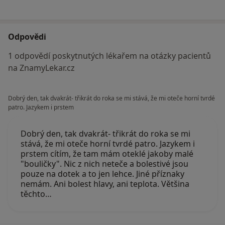
Odpovědi
1 odpovědí poskytnutých lékařem na otázky pacientů
na ZnamyLekar.cz
Dobrý den, tak dvakrát- třikrát do roka se mi stává, že mi oteče horní tvrdé
patro. Jazykem i prstem
Dobrý den, tak dvakrát- třikrát do roka se mi
stává, že mi oteče horní tvrdé patro. Jazykem i
prstem cítím, že tam mám oteklé jakoby malé
"bouličky". Nic z nich neteče a bolestivé jsou
pouze na dotek a to jen lehce. Jiné příznaky
nemám. Ani bolest hlavy, ani teplota. Většina
těchto…