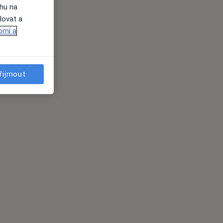
ahu na
lovat a
omí a
řijmout