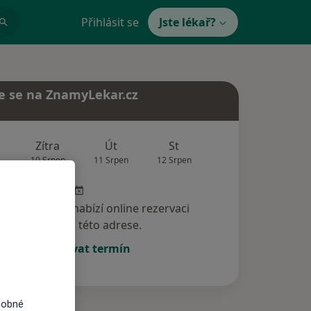
Přihlásit se
Jste lékař?
e se na ZnamyLekar.cz
Zítra
Út
St
Čt
Pá
10 Srpen
11 Srpen
12 Srpen
13 Srpen
14 Srp
specialista nenabízí online rezervaci
termínu na této adrese.
Rezervovat termín
dobné