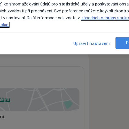
e) ke shromažďování údajů pro statistické účely a poskytování obs
ich zvyklostí při procházení. Své preference můžete kdykoli zkontro
t v nastavení. Další informace naleznete v
zásadách ochrany soukr
ách nejsou k dispozici
okie.
ádné informace o svých službách.
P
Upravit nastavení
 mapu
 otevře v nové záložce
ní