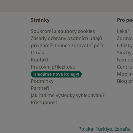
Stránky
Pro pa
Soukromí a soubory cookies
Lékaři
Zásady ochrany osobních údajů
Zdravot
pro zaměstnance zdravotní péče
Otázky
O nás
Služby
Kontakt
Nemoc
Pracovní příležitosti
Centr
Mobilní
Hledáme nové kolegy!
Podmínky
Blog p
Partneři
Jak řadíme výsledky vyhledávání?
Přístupnost
se otevře v nové 
se otevře
s
Polska
,
Türkiye
,
España
,