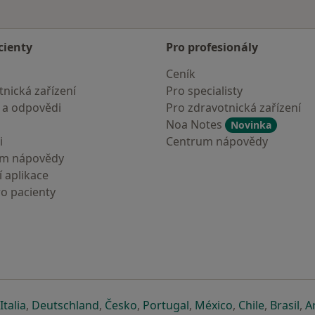
cienty
Pro profesionály
Ceník
nická zařízení
Pro specialisty
 a odpovědi
Pro zdravotnická zařízení
Noa Notes
Novinka
i
Centrum nápovědy
um nápovědy
 aplikace
ro pacienty
záložce
 v nové záložce
e otevře v nové záložce
se otevře v nové záložce
se otevře v nové záložce
se otevře v nové záložce
se otevře v nové záložc
se otevře v nov
se otevře
se 
Italia
,
Deutschland
,
Česko
,
Portugal
,
México
,
Chile
,
Brasil
,
A