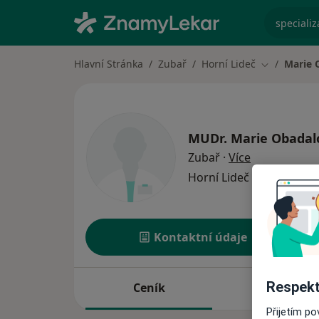
specializ
Hlavní Stránka
Zubař
Horní Lideč
Marie 
Změna měst
MUDr.
Marie Obadal
o specializac
Zubař
·
Více
Horní Lideč
1 adresa
Kontaktní údaje
Respekt
Ceník
Adresy
Přijetím p