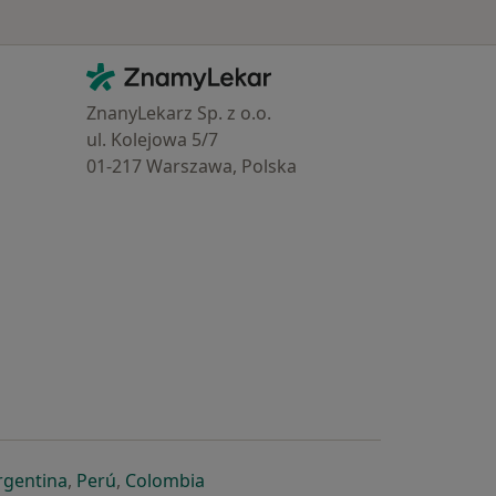
Kontakt
ZnamyLekar - Hlavní stránka
ZnanyLekarz Sp. z o.o.
ul. Kolejowa 5/7
01-217 Warszawa, Polska
e
é záložce
 v nové záložce
otevře v nové záložce
se otevře v nové záložce
se otevře v nové záložce
se otevře v nové záložce
rgentina
,
Perú
,
Colombia