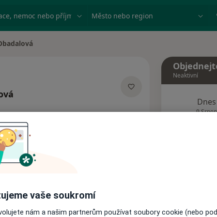
ace, nemoc nebo příjmení
Město nebo region
Obadalová
a
Objednejt
Neaktivní
ová
Dnes
ích
9 Srpen
Tento 
Rezervovat termín
ujeme vaše soukromí
Názory pacientů
ovolujete nám a našim partnerům používat soubory cookie (nebo po