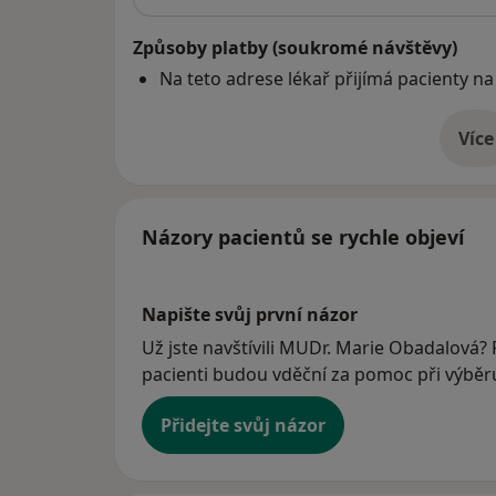
Způsoby platby (soukromé návštěvy)
Na teto adrese lékař přijímá pacienty na
Více
o 
Názory pacientů se rychle objeví
Napište svůj první názor
Už jste navštívili MUDr. Marie Obadalová? 
pacienti budou vděční za pomoc při výběru 
Přidejte svůj názor