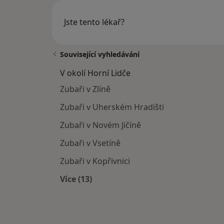
Jste tento lékař?
Související vyhledávání
V okolí Horní Lidče
Zubaři v Zlíně
Zubaři v Uherském Hradišti
Zubaři v Novém Jičíně
Zubaři v Vsetíně
Zubaři v Kopřivnici
Více (13)
Více v kategorii: V okolí Horní Lidče