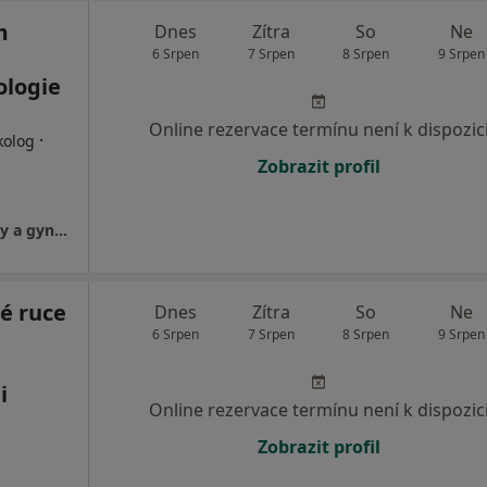
m
Dnes
Zítra
So
Ne
6 Srpen
7 Srpen
8 Srpen
9 Srpen
ologie
Online rezervace termínu není k dispozic
·
kolog
Zobrazit profil
FETMED - Centrum fetální medicíny, genetiky a gynekologie
é ruce
Dnes
Zítra
So
Ne
6 Srpen
7 Srpen
8 Srpen
9 Srpen
i
Online rezervace termínu není k dispozic
Zobrazit profil