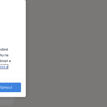
i
dobné
Po
Út
St
ahu na
10 Srpen
11 Srpen
12 Srpen
lovat a
omí a
i
řijmout