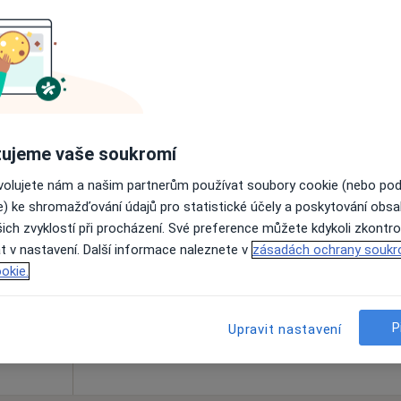
astický
Online rezervace termínu není k dispozic
Zobrazit profil
ujeme vaše soukromí
ovolujete nám a našim partnerům používat soubory cookie (nebo po
Dnes
Zítra
So
Ne
e) ke shromažďování údajů pro statistické účely a poskytování obs
užba
6 Srpen
7 Srpen
8 Srpen
9 Srpen
ich zvyklostí při procházení. Své preference můžete kdykoli zkontro
či
t v nastavení. Další informace naleznete v
zásadách ochrany soukr
og,
okie.
Online rezervace termínu není k dispozic
Zobrazit profil
P
Upravit nastavení
exní péči