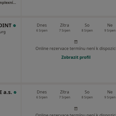
Společnost Podané ruce o.p.s., Centrum komplexní péče v Olomouckém kraji
POINT
Dnes
Zítra
So
Ne
6 Srpen
7 Srpen
8 Srpen
9 Srpen
rurg
Online rezervace termínu není k dispozic
Zobrazit profil
 a.s.
Dnes
Zítra
So
Ne
6 Srpen
7 Srpen
8 Srpen
9 Srpen
Online rezervace termínu není k dispozic