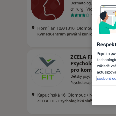
Dermatolog, Oční lékař, Pl
·
Více
chirurg
13 názorů
Horní lán 10A/1310, Olomouc
•
Mapa
RVmedCentrum privátní klinika s.r.o.
Respekt
Přijetím p
ZCELA FIT -
technologi
Psychologická sl
základě vaš
pro komplexní pé
aktualizova
Dětský psycholog, Psychol
souborů co
Psychoterapeut
Kapucínská 16, Olomouc
•
Mapa
ZCELA FIT - Psychologická služba pro kompl