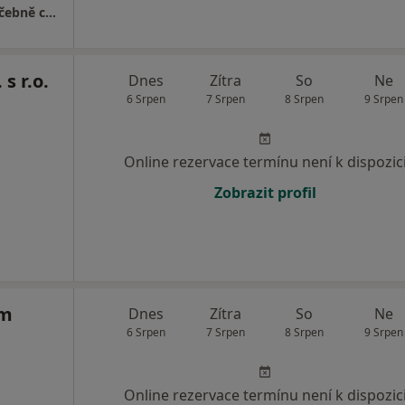
Klinika LLC, Plastická chirurgie a laserové léčebně centrum
s r.o.
Dnes
Zítra
So
Ne
6 Srpen
7 Srpen
8 Srpen
9 Srpen
Online rezervace termínu není k dispozic
Zobrazit profil
um
Dnes
Zítra
So
Ne
6 Srpen
7 Srpen
8 Srpen
9 Srpen
Online rezervace termínu není k dispozic