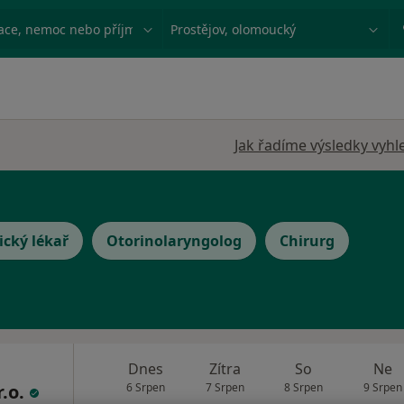
ace, nemoc nebo příjmení
Město nebo region
Jak řadíme výsledky vyhl
ický lékař
Otorinolaryngolog
Chirurg
Dnes
Zítra
So
Ne
r.o.
6 Srpen
7 Srpen
8 Srpen
9 Srpen