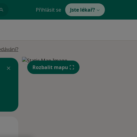
Přihlásit se
Jste lékař?
edávání?
Rozbalit mapu
Po
Út
St
10 Srpen
11 Srpen
12 Srpen