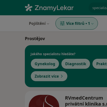
specializ
Pojištění
Více filtrů
•
1
Prostějov
Jakého specialistu hledáte?
Gynekolog
Diagnostik
Prakt
Zobrazit více
RVmedCentrum
privátní klinika s.