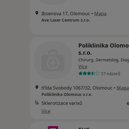
Ibsenova 17, Olomouc
•
Mapa
Ave Laser Centrum s.r.o.
Poliklinika Olom
s.r.o.
Chirurg, Dermatolog, Diag
Více
57 názorů
třída Svobody 1067/32, Olomouc
•
Mapa
Poliklinika Olomouc s.r.o.
Sklerotizace varixů
Více