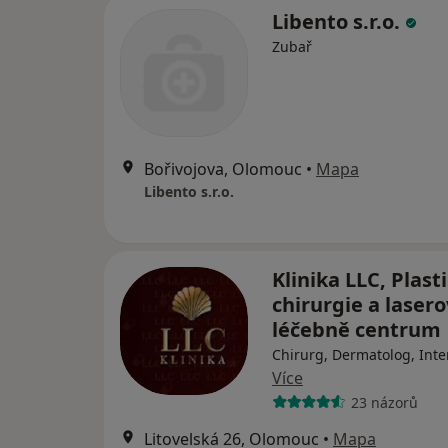
Libento s.r.o.
Zubař
Bořivojova, Olomouc
•
Mapa
Libento s.r.o.
Klinika LLC, Plast
chirurgie a laser
léčebně centrum
Chirurg, Dermatolog, Inte
Více
23 názorů
Litovelská 26, Olomouc
•
Mapa