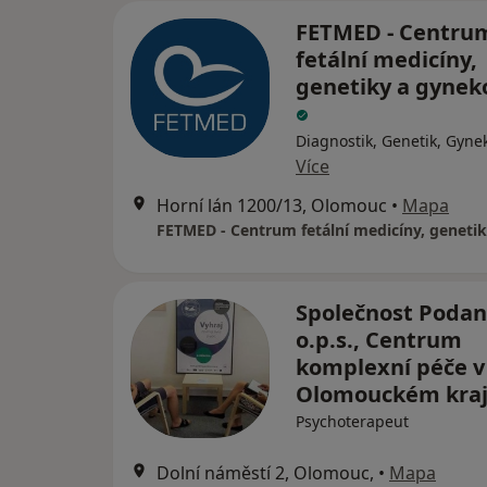
FETMED - Centru
fetální medicíny,
genetiky a gynek
Diagnostik, Genetik, Gyne
Více
Horní lán 1200/13, Olomouc
•
Mapa
Společnost Podan
o.p.s., Centrum
komplexní péče v
Olomouckém kraj
Psychoterapeut
Dolní náměstí 2, Olomouc,
•
Mapa