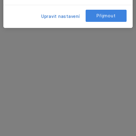
Dětský psycholog, Psycholog, Psychoterapeut
tř. Tomáše Bati, Zlín
•
Mapa
Přijmout
Upravit nastavení
ZCELA FIT - Psychologická služba pro komplexní péči
Tato klinika nemá specialisty s dostupnými termíny v online kalendáři
Zobrazit profil
Medica Aesthetica - plastická chirurgie,
korektivní dermatologie, laserová terapie