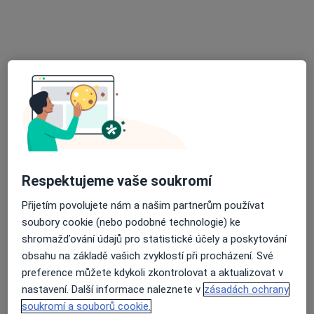
gynekologie
Gynekolog
14 názorů
U Lomu 638, Zlín
•
Mapa
IVF Zlín | Klinika reprodukční medicíny a gynekologie
Tato klinika nemá specialisty s dostupnými termíny v online kalendáři
Zobrazit profil
Respektujeme vaše soukromí
Přijetím povolujete nám a našim partnerům používat
soubory cookie (nebo podobné technologie) ke
shromažďování údajů pro statistické účely a poskytování
obsahu na základě vašich zvyklostí při procházení. Své
preference můžete kdykoli zkontrolovat a aktualizovat v
ZCELA FIT - Psychologická služba pro
nastavení. Další informace naleznete v
zásadách ochrany
komplexní péči
soukromí a souborů cookie.