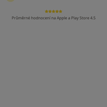
Průměrné hodnocení na Apple a Play Store 4.5
Ordinace MUDr. Roman Laštůvka
Gynekolog
118 názorů
Moravcova, Kroměříž
•
Mapa
Ordinace MUDr. Roman Laštůvka
Tato klinika nemá specialisty s dostupnými termíny v online kalendáři
Zobrazit profil