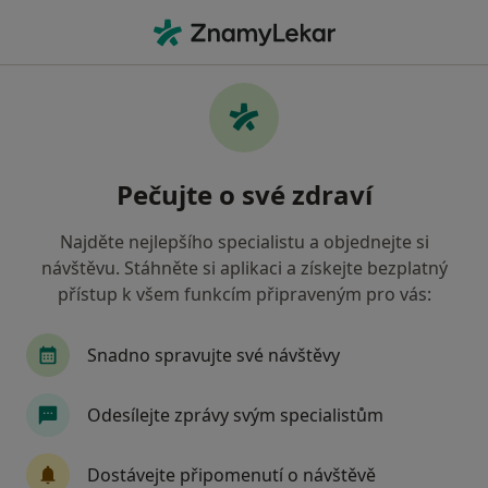
Hla
Otrokovice, zlínský
Filtry
• 1
Mapa
Otrokovice
Pečujte o své zdraví
Jak řadíme výsledky vyhledávání?
Najděte nejlepšího specialistu a objednejte si
návštěvu. Stáhněte si aplikaci a získejte bezplatný
Jakého specialistu hledáte?
přístup k všem funkcím připraveným pro vás:
Chirurg
Zubař
Gynekolog
Internista
Snadno spravujte své návštěvy
Odesílejte zprávy svým specialistům
Dostávejte připomenutí o návštěvě