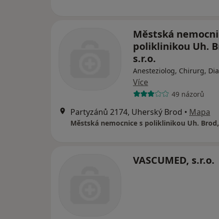
Městská nemocni
poliklinikou Uh. B
s.r.o.
Anesteziolog, Chirurg, Di
Více
49 názorů
Partyzánů 2174, Uherský Brod
•
Mapa
Městská nemocnice s poliklinikou Uh. Brod, 
VASCUMED, s.r.o.