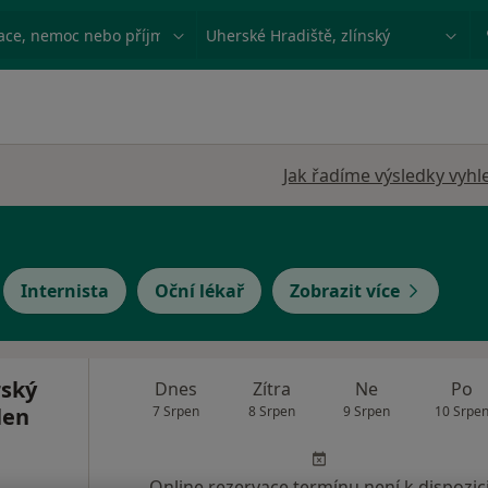
ace, nemoc nebo příjmení
Město nebo region
Jak řadíme výsledky vyhl
Internista
Oční lékař
Zobrazit více
ský
Dnes
Zítra
Ne
Po
len
7 Srpen
8 Srpen
9 Srpen
10 Srpe
Online rezervace termínu není k dispozic