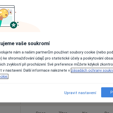
Zobrazit profil
Mapa
Rehamedica Uherský Brod (dříve RHB Elen Šubčíková)
Dnes
Zítra
Ne
Po
ujeme vaše soukromí
7 Srpen
8 Srpen
9 Srpen
10 Srpe
ovolujete nám a našim partnerům používat soubory cookie (nebo po
e) ke shromažďování údajů pro statistické účely a poskytování obs
ich zvyklostí při procházení. Své preference můžete kdykoli zkontro
Online rezervace termínu není k dispozic
t v nastavení. Další informace naleznete v
zásadách ochrany soukr
Zobrazit profil
okie.
apa
P
 přidána
Upravit nastavení