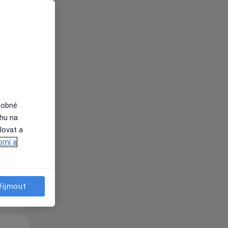
Út
St
Čt
n
11 Srpen
12 Srpen
13 Srpen
dobné
ahu na
lovat a
i
omí a
řijmout