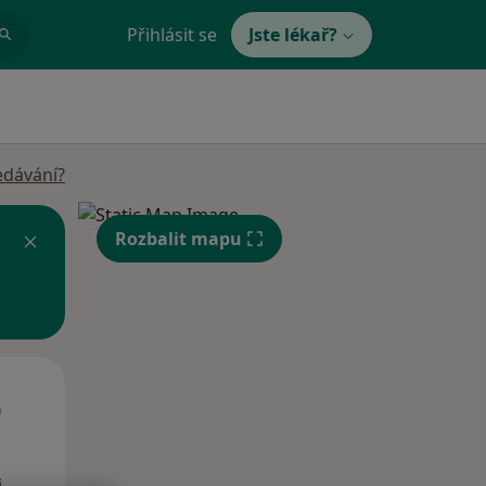
Přihlásit se
Jste lékař?
edávání?
Rozbalit mapu
Út
St
Čt
n
11 Srpen
12 Srpen
13 Srpen
i