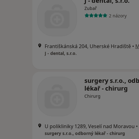
J - dental, s.r.o.
Zubař
2 názory
Františkánská 204, Uherské Hradiště
•
M
J - dental, s.r.o.
surgery s.r.o., od
lékař - chirurg
Chirurg
U polikliniky 1289, Veselí nad Moravou
•
surgery s.r.o., odborný lékař - chirurg