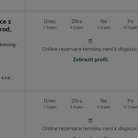
ce s
Dnes
Zítra
Ne
Po
rod,
7 Srpen
8 Srpen
9 Srpen
10 Srpe
·
abetolog
Online rezervace termínu není k dispozic
Zobrazit profil
s.r.o.
Dnes
Zítra
Ne
Po
7 Srpen
8 Srpen
9 Srpen
10 Srpe
Online rezervace termínu není k dispozic