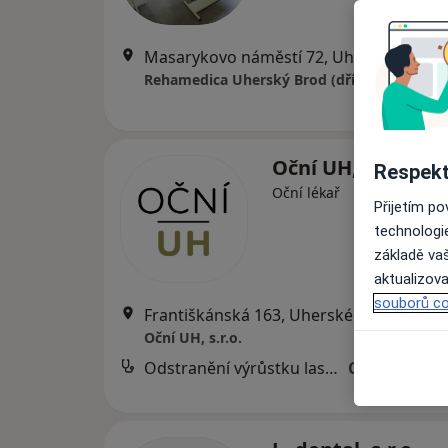
Masarykovo náměstí 72, Uherský Brod
•
Oční UH, s.r.o.
Respekt
Oční lékař
Přijetím p
technologi
základě vaš
aktualizova
souborů co
Františkánská 163, Uherské Hradiště
•
M
Oční UH, s.r.o.
Odstranění výrůstku laserem/excize
Cena nebyla