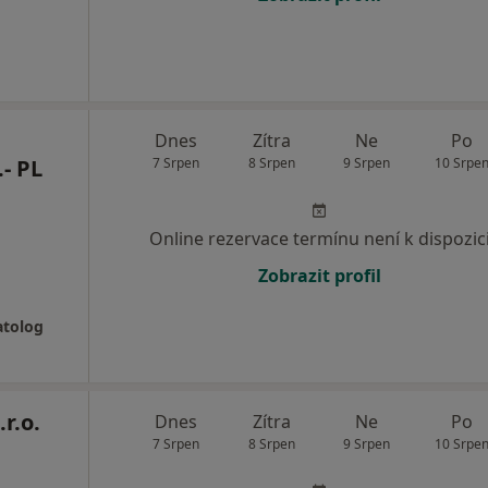
Dnes
Zítra
Ne
Po
- PL
7 Srpen
8 Srpen
9 Srpen
10 Srpe
Online rezervace termínu není k dispozic
Zobrazit profil
atolog
r.o.
Dnes
Zítra
Ne
Po
7 Srpen
8 Srpen
9 Srpen
10 Srpe