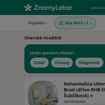
specializ
Pojištění
Více filtrů
•
1
Uherské Hradiště
Jakého specialistu hledáte?
Zubař
Chirurg
Diagnostik
Rehamedica Uher
Brod (dříve RHB E
Šubčíková)
Fyzioterapeut