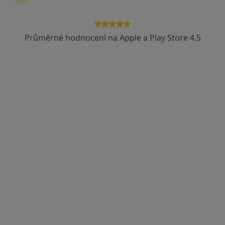
Průměrné hodnocení na Apple a Play Store 4.5
ZDRAVÍČKO, s.r.o.
·
Více
Chirurg, Gynekolog, Praktický lékař
2 názory
Adresa 1
Adresa 2
Adresa 3
Adresa 4
nám. Přerovského povstání 1/2803, Přerov
•
Mapa
ZDRAVÍČKO, s.r.o.
Tato klinika nemá specialisty s dostupnými termíny v online kalendáři
Zobrazit profil