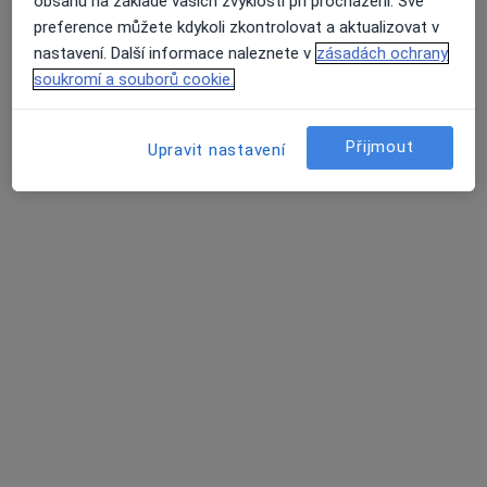
obsahu na základě vašich zvyklostí při procházení. Své
preference můžete kdykoli zkontrolovat a aktualizovat v
nastavení. Další informace naleznete v
zásadách ochrany
soukromí a souborů cookie.
Přijmout
Upravit nastavení
Medica Chirurgica s.r.o.
·
Více
Alergolog, Chirurg, Dermatolog
15 názorů
Zašovská 778, Valašské Meziříčí
•
Mapa
Medica Chirurgica s.r.o.
Tato klinika nemá specialisty s dostupnými termíny v online kalendáři
Zobrazit profil