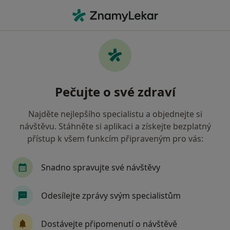
Hla
Hranice, olomoucký
Filtry
• 1
Mapa
Hranice
Pečujte o své zdraví
Jak řadíme výsledky vyhledávání?
Najděte nejlepšího specialistu a objednejte si
návštěvu. Stáhněte si aplikaci a získejte bezplatný
Jakého specialistu hledáte?
přístup k všem funkcím připraveným pro vás:
Psycholog
Chirurg
Gynekolog
Snadno spravujte své návštěvy
Praktický lékař
Pediatr
Odesílejte zprávy svým specialistům
Zobrazit více
Dostávejte připomenutí o návštěvě