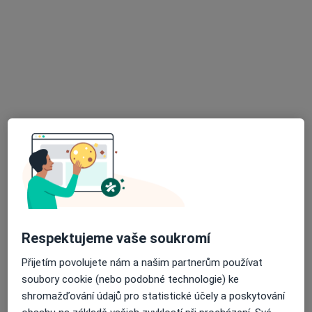
Nemocnice Hranice
·
Více
Anesteziolog, Chirurg, Diagnostik
6 názorů
Zborovská 1245, Hranice
•
Mapa
Nemocnice Hranice
Respektujeme vaše soukromí
Tato klinika nemá specialisty s dostupnými termíny v online kalendáři
Přijetím povolujete nám a našim partnerům používat
Zobrazit profil
soubory cookie (nebo podobné technologie) ke
shromažďování údajů pro statistické účely a poskytování