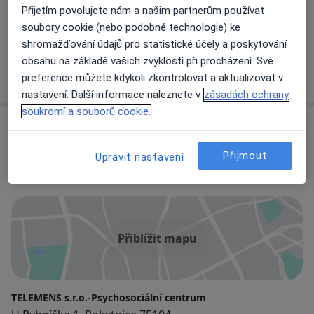
Přijetím povolujete nám a našim partnerům používat
soubory cookie (nebo podobné technologie) ke
Mgr. Iveta Křepelová
shromažďování údajů pro statistické účely a poskytování
Psycholog
obsahu na základě vašich zvyklostí při procházení. Své
2 názory
preference můžete kdykoli zkontrolovat a aktualizovat v
nastavení. Další informace naleznete v
zásadách ochrany
soukromí a souborů cookie.
Adresy (10)
Přijmout
Upravit nastavení
Adresa 1
Adresa 2
Adresa 3
Adresa 4
Ad
Přiblížit mapu
TELEMENS s.r.o.-Psychosociální centrum