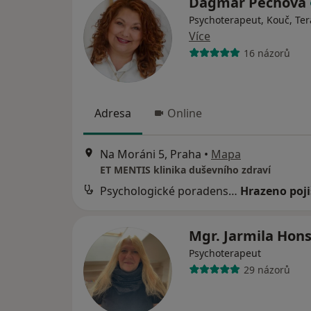
Dagmar Pechová
Psychoterapeut, Kouč, Te
Více
16 názorů
Adresa
Online
Na Moráni 5, Praha
•
Mapa
ET MENTIS klinika duševního zdraví
Psychologické poradenství
Hrazeno poj
Mgr. Jarmila Hon
Psychoterapeut
29 názorů