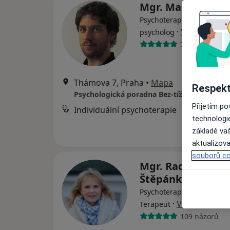
Mgr. Martin Zajíc
Psychoterapeut, Psycholog
·
Více
psycholog
71 názorů
Thámova 7, Praha
•
Mapa
Respekt
Psychologická poradna Bez-tíže
Přijetím p
Individuální psychoterapie
technologi
základě vaš
aktualizova
souborů co
Mgr. Radana Rov
Štěpánková
Psychoterapeut, Psycholog
·
Více
Terapeut
109 názorů