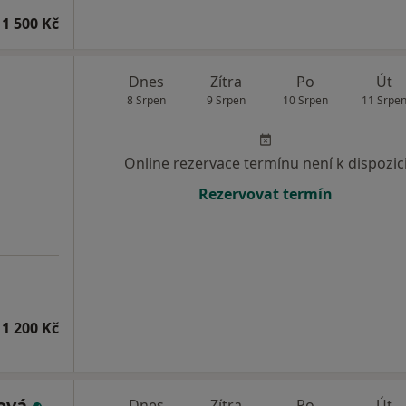
1 500 Kč
Dnes
Zítra
Po
Út
8 Srpen
9 Srpen
10 Srpen
11 Srpe
Online rezervace termínu není k dispozic
Rezervovat termín
1 200 Kč
nová
Dnes
Zítra
Po
Út