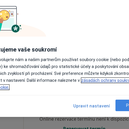
Dnes
Zítra
Po
Út
8 Srpen
9 Srpen
10 Srpen
11 Srpe
, Dětský
Online rezervace termínu není k dispozic
Rezervovat termín
ujeme vaše soukromí
ovolujete nám a našim partnerům používat soubory cookie (nebo po
1 400 Kč
e) ke shromažďování údajů pro statistické účely a poskytování obs
ich zvyklostí při procházení. Své preference můžete kdykoli zkontro
t v nastavení. Další informace naleznete v
zásadách ochrany soukr
okie.
ena
Dnes
Zítra
Po
Út
8 Srpen
9 Srpen
10 Srpen
11 Srpe
P
Upravit nastavení
,
Online rezervace termínu není k dispozic
Rezervovat termín