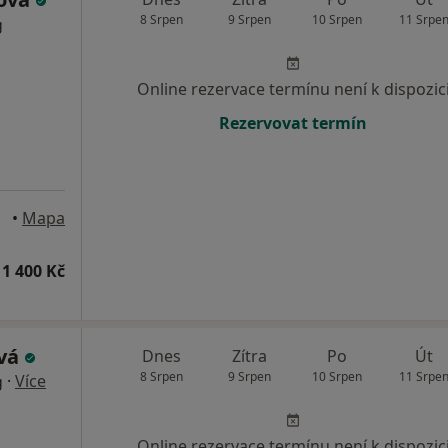
8 Srpen
9 Srpen
10 Srpen
11 Srpe
g
Online rezervace termínu není k dispozic
Rezervovat termín
•
Mapa
1 400 Kč
ová
Dnes
Zítra
Po
Út
8 Srpen
9 Srpen
10 Srpen
11 Srpe
·
Více
g
Online rezervace termínu není k dispozic