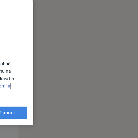
St
Čt
Pá
n
12 Srpen
13 Srpen
14 Srpen
i
dobné
ahu na
lovat a
omí a
St
Čt
Pá
n
12 Srpen
13 Srpen
14 Srpen
řijmout
i