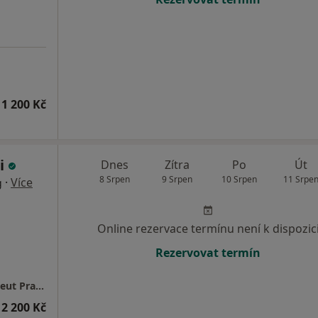
1 200 Kč
i
Dnes
Zítra
Po
Út
8 Srpen
9 Srpen
10 Srpen
11 Srpe
·
Více
g
Online rezervace termínu není k dispozic
Rezervovat termín
Mgr. Ahmad Asadi psycholog a psychoterapeut Praha - Gestalt
2 200 Kč