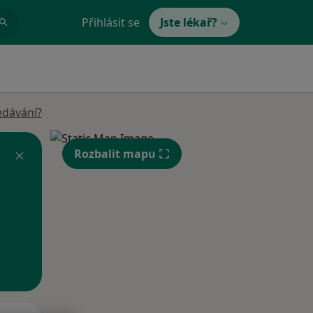
Přihlásit se
Jste lékař?
edávání?
Rozbalit mapu