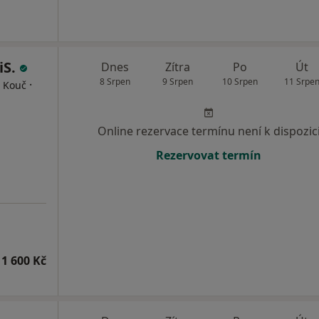
iS.
Dnes
Zítra
Po
Út
8 Srpen
9 Srpen
10 Srpen
11 Srpe
·
, Kouč
Online rezervace termínu není k dispozic
Rezervovat termín
1 600 Kč