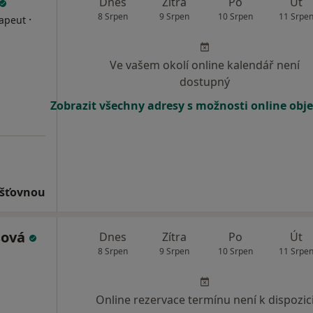
Dnes
Zítra
Po
Út
8 Srpen
9 Srpen
10 Srpen
11 Srpe
·
rapeut
Ve vašem okolí online kalendář není
dostupný
Zobrazit všechny adresy s možnosti online obj
išťovnou
sová
Dnes
Zítra
Po
Út
8 Srpen
9 Srpen
10 Srpen
11 Srpe
Online rezervace termínu není k dispozic