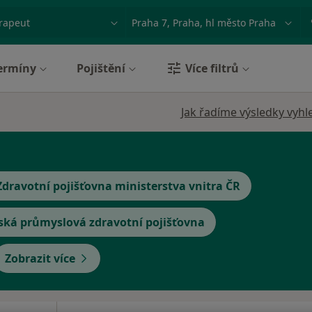
ace, nemoc nebo příjmení
Město nebo region
ermíny
Pojištění
Více filtrů
Jak řadíme výsledky vyhl
Zdravotní pojišťovna ministerstva vnitra ČR
ská průmyslová zdravotní pojišťovna
Zobrazit více