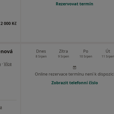
Rezervovat termín
2 000 Kč
enová
Dnes
Zítra
Po
Út
8 Srpen
9 Srpen
10 Srpen
11 Srpe
·
Více
g
Online rezervace termínu není k dispozic
Zobrazit telefonní číslo
a