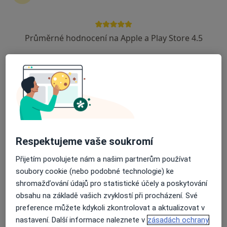
Průměrné hodnocení na Apple a Play Store 4.5
PhDr. Marta Galaktionová
Psycholog
12 názorů
Žufanova 1/1114, Praha
•
Mapa
Klinická psychologie
Tento specialista nenabízí online rezervaci termínu na této adrese.
Rezervovat termín
Respektujeme vaše soukromí
Přijetím povolujete nám a našim partnerům používat
soubory cookie (nebo podobné technologie) ke
shromažďování údajů pro statistické účely a poskytování
obsahu na základě vašich zvyklostí při procházení. Své
preference můžete kdykoli zkontrolovat a aktualizovat v
nastavení. Další informace naleznete v
zásadách ochrany