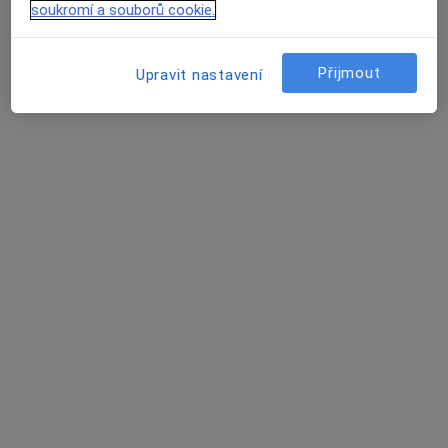
soukromí a souborů cookie.
Mgr. Radim Karpíšek
Psycholog
Přijmout
Upravit nastavení
13 názorů
Patočkova 3/712, Praha
•
Mapa
Ambulance klinického psychologa
Tento specialista nenabízí online rezervaci termínu na této adrese.
Rezervovat termín