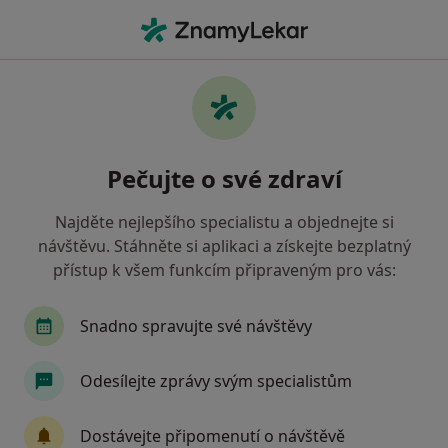
Hla
Psycholog • Praha 3, Praha, hl město Praha
Filtry
Mapa
Psycholog, Praha 3, Praha
Pečujte o své zdraví
Jak řadíme výsledky vyhledávání?
Najděte nejlepšího specialistu a objednejte si
návštěvu. Stáhněte si aplikaci a získejte bezplatný
Jakou pojišťovnu máte?
přístup k všem funkcím připraveným pro vás:
Všeobecná zdravotní pojišťovna
Zdravotní poj
Snadno spravujte své návštěvy
Odesílejte zprávy svým specialistům
Dostávejte připomenutí o návštěvě