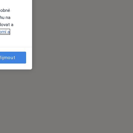
dobné
ahu na
lovat a
omí a
řijmout