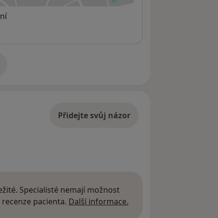
ní
adrese
Přidejte svůj názor
žité. Specialisté nemají možnost
Další informace o názor
 recenze pacienta.
Další informace.