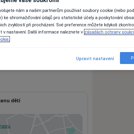
ujeme vaše soukromí
ovolujete nám a našim partnerům používat soubory cookie (nebo po
e) ke shromažďování údajů pro statistické účely a poskytování obs
ách nejsou k dispozici
ich zvyklostí při procházení. Své preference můžete kdykoli zkontro
ádné informace o svých službách.
t v nastavení. Další informace naleznete v
zásadách ochrany soukr
okie.
P
Upravit nastavení
anu dětí
 mapu
 otevře v nové záložce