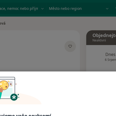
ace, nemoc nebo příjmení
Město nebo region
ová
Objednejt
Neaktivní
lizacích
Dnes
6 Srpen
Tento 
Rezervovat termín
Názory pacientů (1)