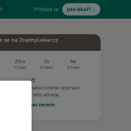
Přihlásit se
Jste lékař?
e se na ZnamyLekar.cz
Zítra
So
Ne
Po
Út
7 Srpen
8 Srpen
9 Srpen
10 Srpen
11 Srp
specialista nenabízí online rezervaci
termínu na této adrese.
Rezervovat termín