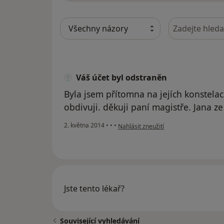
Hledejte v ná
Váš účet byl odstraněn
Byla jsem přítomna na jejích konstelací
obdivuji. děkuji paní magistře. Jana z
podle názoru uživatele Váš účet byl o
2. května 2014
•
•
•
Nahlásit zneužití
Jste tento lékař?
Související vyhledávání