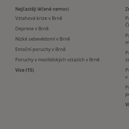
Nejčastěji léčené nemoci
Z
Vztahová krize v Brně
P
Č
Deprese v Brně
P
Nízké sebevědomí v Brně
m
Emoční poruchy v Brně
P
Poruchy v mezilidských vztazích v Brně
z
Více (15)
P
Více v kategorii: Nejčastěji léčené nemoci
v
P
p
V