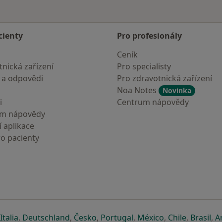
cienty
Pro profesionály
Ceník
nická zařízení
Pro specialisty
 a odpovědi
Pro zdravotnická zařízení
Noa Notes
Novinka
i
Centrum nápovědy
um nápovědy
 aplikace
ro pacienty
záložce
 v nové záložce
e otevře v nové záložce
se otevře v nové záložce
se otevře v nové záložce
se otevře v nové záložce
se otevře v nové záložc
se otevře v nov
se otevře
se 
Italia
,
Deutschland
,
Česko
,
Portugal
,
México
,
Chile
,
Brasil
,
A