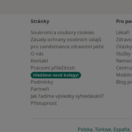
Stránky
Pro pa
Soukromí a soubory cookies
Lékaři
Zásady ochrany osobních údajů
Zdravot
pro zaměstnance zdravotní péče
Otázky
O nás
Služby
Kontakt
Nemoc
Pracovní příležitosti
Centr
Mobilní
Hledáme nové kolegy!
Podmínky
Blog p
Partneři
Jak řadíme výsledky vyhledávání?
Přístupnost
se otevře v nové 
se otevře
s
Polska
,
Türkiye
,
España
,