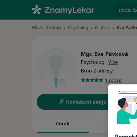
specializ
Hlavní Stránka
Psycholog
Brno
Eva Pávk
Změna města
Mgr.
Eva Pávková
o specia
Psycholog
·
Více
Brno
2 adresy
1 názor
Kontaktní údaje
Ceník
Adresy