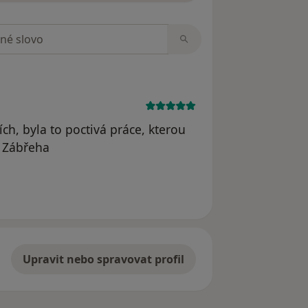
zorech
ch, byla to poctivá práce, kterou
e Zábřeha
dstraněn
Upravit nebo spravovat profil