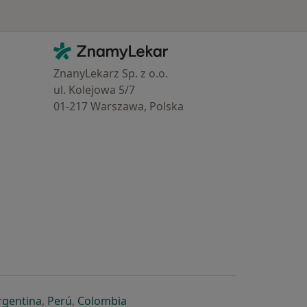
Kontakt
ZnamyLekar - Hlavní stránka
ZnanyLekarz Sp. z o.o.
ul. Kolejowa 5/7
01-217 Warszawa, Polska
e
é záložce
 v nové záložce
otevře v nové záložce
se otevře v nové záložce
se otevře v nové záložce
se otevře v nové záložce
rgentina
,
Perú
,
Colombia