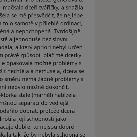
 mačkala dceři tvářičky, a snažila
ušela se mě přesvědčit, že nejlépe
 to o samotě v přilehlé ordinaci,
uštěná a nepochopená. Tvrdošíjně
stě a jednoduše bez slovní
dala, a který apriori nebyl určen
m právě způsobil pláč mé dcerky
tále opakovala možné problémy s
šit nechtěla a nemusela, dcera se
mto směru nemá žádné problémy s
ření nebylo možné dokončit,
ktorka stále (marně!) nabízela
žitou separaci do vedlejší
odařilo dobrat, protože dcera
notila její schopnosti jako
pracuje dobře, to nejsou dobré
akala tak, že by nebyla schopná se