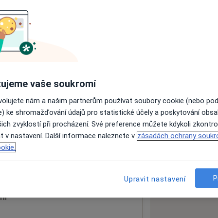
ách nejsou k dispozici
ádné informace o svých službách.
ujeme vaše soukromí
ovolujete nám a našim partnerům používat soubory cookie (nebo po
e) ke shromažďování údajů pro statistické účely a poskytování obs
ich zvyklostí při procházení. Své preference můžete kdykoli zkontro
t v nastavení. Další informace naleznete v
zásadách ochrany soukr
okie.
 mapu
 otevře v nové záložce
P
Upravit nastavení
ní