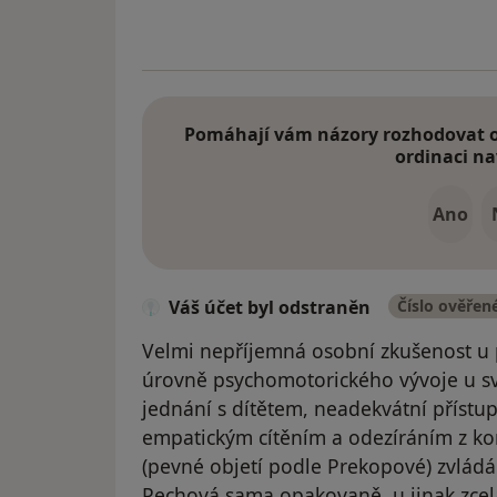
Pomáhají vám názory rozhodovat o 
ordinaci na
Ano
Váš účet byl odstraněn
Číslo ověřen
Velmi nepříjemná osobní zkušenost u p
úrovně psychomotorického vývoje u sv
jednání s dítětem, neadekvátní příst
empatickým cítěním a odezíráním z kon
(pevné objetí podle Prekopové) zvládá
Pechová sama opakovaně, u jinak zcel