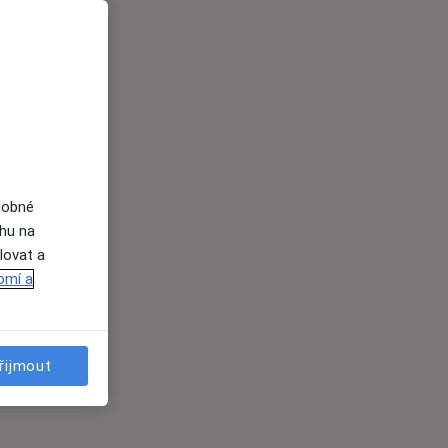
dobné
ahu na
lovat a
omí a
řijmout