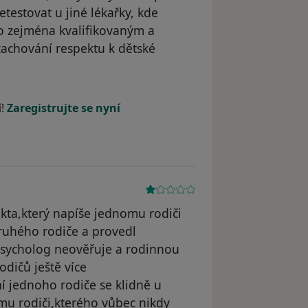
testovat u jiné lékařky, kde
o zejména kvalifikovaným a
achování respektu k dětské
straněn
í!
Zaregistrujte se nyní
fakta,který napíše jednomu rodiči
ruhého rodiče a provedl
 psycholog neověřuje a rodinnou
dičů ještě více
í jednoho rodiče se klidně u
mu rodiči,kterého vůbec nikdy