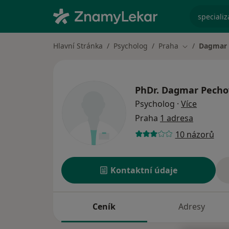
specializ
Hlavní Stránka
Psycholog
Praha
Dagmar 
Změna města
PhDr.
Dagmar Pecho
o specia
Psycholog
·
Více
Praha
1 adresa
10 názorů
Kontaktní údaje
Ceník
Adresy