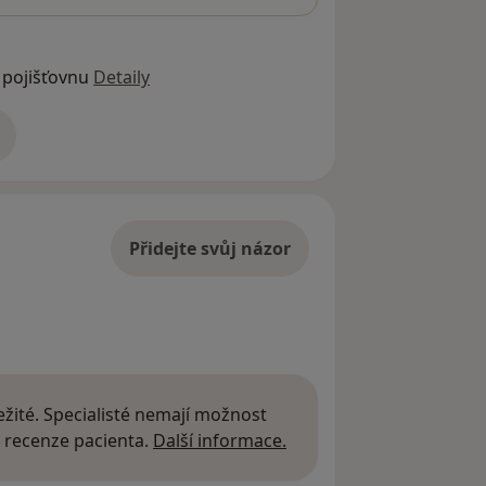
 pojišťovnu
Detaily
adrese
Přidejte svůj názor
žité. Specialisté nemají možnost
Další informace o názor
 recenze pacienta.
Další informace.