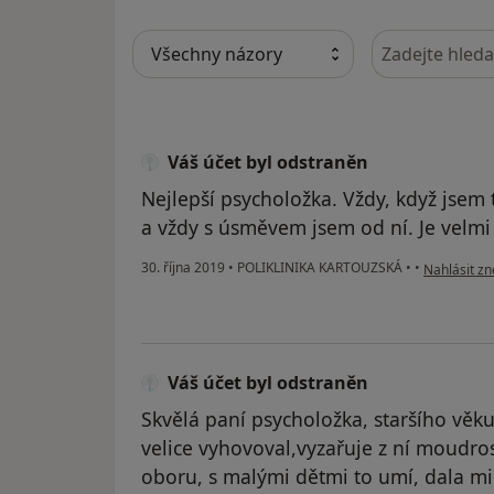
Hledejte v ná
Váš účet byl odstraněn
Nejlepší psycholožka. Vždy, když jsem 
a vždy s úsměvem jsem od ní. Je velmi 
podle názor
30. října 2019
•
POLIKLINIKA KARTOUZSKÁ
•
•
Nahlásit zn
Váš účet byl odstraněn
Skvělá paní psycholožka, staršího věku, a
velice vyhovoval,vyzařuje z ní moudro
oboru, s malými dětmi to umí, dala mi 