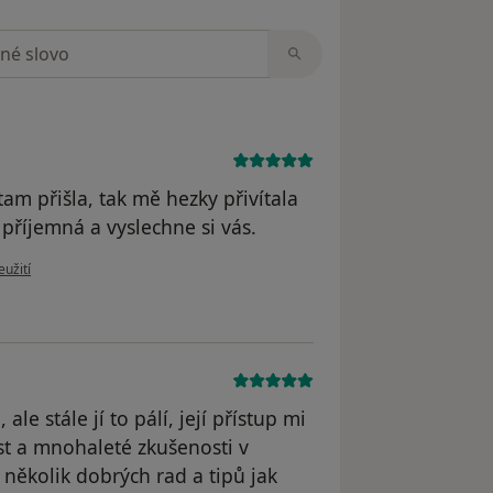
zorech
tam přišla, tak mě hezky přivítala
příjemná a vyslechne si vás.
u uživatele Váš účet byl odstraněn
eužití
le stále jí to pálí, její přístup mi
st a mnohaleté zkušenosti v
několik dobrých rad a tipů jak