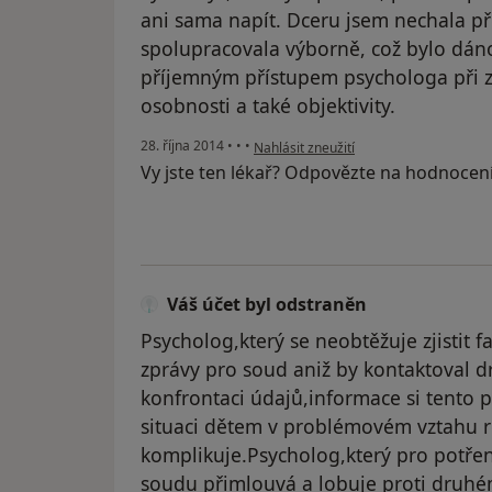
ani sama napít. Dceru jsem nechala pře
spolupracovala výborně, což bylo dán
příjemným přístupem psychologa při z
osobnosti a také objektivity.
podle názoru uživatele Váš účet byl od
28. října 2014
•
•
•
Nahlásit zneužití
Vy jste ten lékař? Odpovězte na hodnocen
Váš účet byl odstraněn
Psycholog,který se neobtěžuje zjistit 
zprávy pro soud aniž by kontaktoval d
konfrontaci údajů,informace si tento
situaci dětem v problémovém vztahu ro
komplikuje.Psycholog,který pro potřen
soudu přimlouvá a lobuje proti druhé