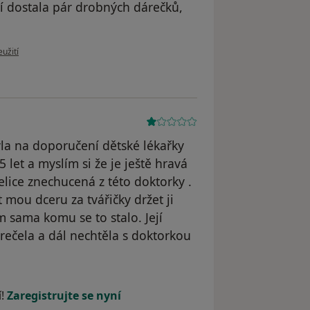
 ní dostala pár drobných dárečků,
u uživatele Váš účet byl odstraněn
užití
la na doporučení dětské lékařky
 let a myslím si že je ještě hravá
elice znechucená z této doktorky .
 mou dceru za tvářičky držet ji
m sama komu se to stalo. Její
brečela a dál nechtěla s doktorkou
dstraněn
í!
Zaregistrujte se nyní