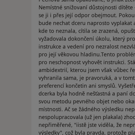
Nemístné snižovaní důstojnosti dítěte -
se ji i přes její odpor obejmout. Poko
bude nechat dceru naprosto vyplakat a
kde to neznala, cítila se zrazená, op
vyžadovala dokončení úkolu, který pro
instrukce a vedení pro nezralost nezvlá
pro její věkovou hladinu.Tento problé
pro neschopnost vyhovět instrukci. S
ambidextrií, kterou jsem však vůbec ře
vyhranila sama, je pravoruká, a v to
preferencí končetin ani smyslů. Vyšet
dcerka byla hodně nešťastná a paní do
svou metodu pevného objet nebo okam
místnosti. Ač se žádného výsledku nep
nespolupracovala (už jen plakala) zhod
nepřiměřené, "iistě jste viděla, že ne
výsledky", což byla pravda, protože pl