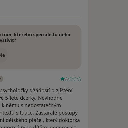
tom, kterého specialistu nebo
vštívit?
Ne
é
sycholožky s žádostí o zjištění
é 5-leté dcerky. Nevhodné
up k němu s nedostatečným
textu situace. Zastaralé postupy
ní dětského pláče , který doktorka
a normálního dítěte, generovala.