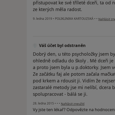
přistupovat ke své tříleté dceři, ta od
ze kterých měla radost.
podle názor
9. ledna 2019
•
POLIKLINIKA KARTOUZSKÁ
•
•
Nahlásit zne
Váš účet byl odstraněn
Dobrý den, u této psycholožky jsem by
ohledně odladu do školy . Mé dceři je 5
a proto jsem byla u p.doktorky. Jsem v
Ze začátku faj ale potom začala mačkat
pod krkem a rdousit ji. Vidím že nejse
zastaralé metody jse mi nelíbí, dcera 
spolupracovat - bálá se ji.
podle názoru uživatele Váš účet byl o
28. ledna 2015
•
•
•
Nahlásit zneužití
Vy jste ten lékař? Odpovězte na hodnocen