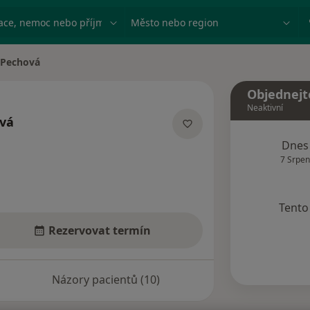
ace, nemoc nebo příjmení
Město nebo region
Pechová
Objednejt
Neaktivní
vá
lizacích
Dnes
7 Srpen
Tento 
Rezervovat termín
Názory pacientů (10)