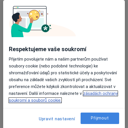
MUDr. Ivan Peška
Psychiatr
19 názorů
Údolní 393/18, Brno
•
Mapa
Psychiatrická ambulance
Tento specialista nenabízí online rezervaci termínu na této adrese.
Respektujeme vaše soukromí
Rezervovat termín
Přijetím povolujete nám a našim partnerům používat
soubory cookie (nebo podobné technologie) ke
shromažďování údajů pro statistické účely a poskytování
obsahu na základě vašich zvyklostí při procházení. Své
preference můžete kdykoli zkontrolovat a aktualizovat v
nastavení. Další informace naleznete v
zásadách ochrany
soukromí a souborů cookie.
Mgr. Jiří Šob
Přijmout
Upravit nastavení
Psychiatr