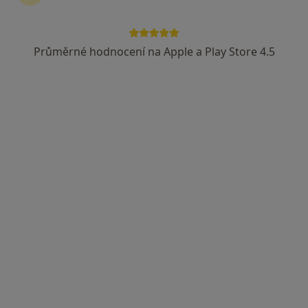
Průměrné hodnocení na Apple a Play Store 4.5
MUDr. Ronald Marek
Psychiatr
14 názorů
Hapalova 22, Brno
•
Mapa
Sdružení Podané ruce, psych. ambulance
Tento specialista nenabízí online rezervaci termínu na této adrese.
Rezervovat termín