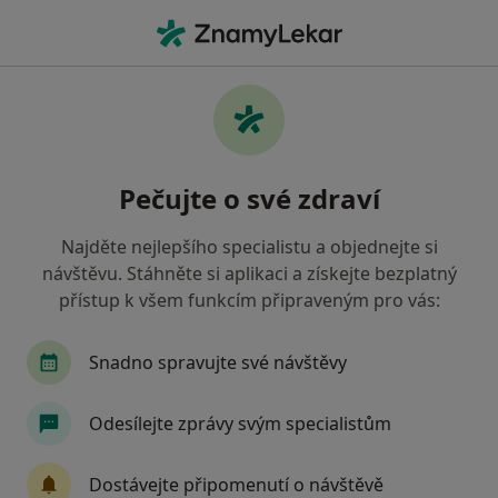
Hla
Psychiatr • Brno-Líšeň, Brno, jihomoravský
Filtry
Mapa
Psychiatr, Brno-Líšeň, Brno
Pečujte o své zdraví
Jak řadíme výsledky vyhledávání?
Najděte nejlepšího specialistu a objednejte si
návštěvu. Stáhněte si aplikaci a získejte bezplatný
Jakou pojišťovnu máte?
přístup k všem funkcím připraveným pro vás:
Všeobecná zdravotní pojišťovna
Zdravotní poj
Snadno spravujte své návštěvy
Odesílejte zprávy svým specialistům
Dostávejte připomenutí o návštěvě