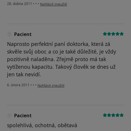
podle názoru uživatele Pacient
28. dubna 2011
•
•
•
Nahlásit zneužití
Pacient
Naprosto perfektní paní doktorka, která zá
skvěle svůj obor, a co je také důležité, je vždy
pozitivně naladěna. Zřejmě proto má tak
vytíženou kapacitu. Takový člověk se dnes už
jen tak nevidí.
podle názoru uživatele Pacient
6. února 2011
•
•
•
Nahlásit zneužití
Pacient
spolehlivá, ochotná, obětavá