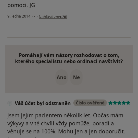
pomoci. JG
podle názoru uživatele Váš účet byl odstraněn
9. ledna 2014
•
•
•
Nahlásit zneužití
Pomáhají vám názory rozhodovat o tom,
kterého specialistu nebo ordinaci navštívit?
Ano
Ne
Váš účet byl odstraněn
Číslo ověřené
Jsem jejím pacientem několik let. Občas mám
výkyvy a v té chvíli vždy pomůže, poradí a
věnuje se na 100%. Mohu jen a jen doporučit.