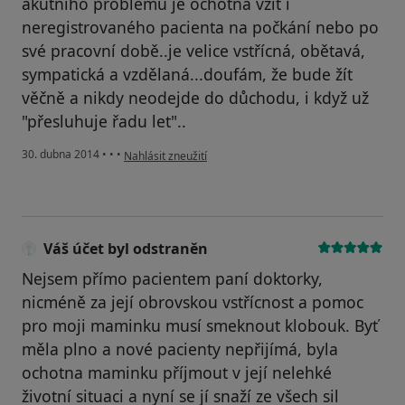
akutního problému je ochotna vzít i
neregistrovaného pacienta na počkání nebo po
své pracovní době..je velice vstřícná, obětavá,
sympatická a vzdělaná...doufám, že bude žít
věčně a nikdy neodejde do důchodu, i když už
"přesluhuje řadu let"..
podle názoru uživatele Váš účet byl odstraněn
30. dubna 2014
•
•
•
Nahlásit zneužití
Váš účet byl odstraněn
Nejsem přímo pacientem paní doktorky,
nicméně za její obrovskou vstřícnost a pomoc
pro moji maminku musí smeknout klobouk. Byť
měla plno a nové pacienty nepřijímá, byla
ochotna maminku příjmout v její nelehké
životní situaci a nyní se jí snaží ze všech sil