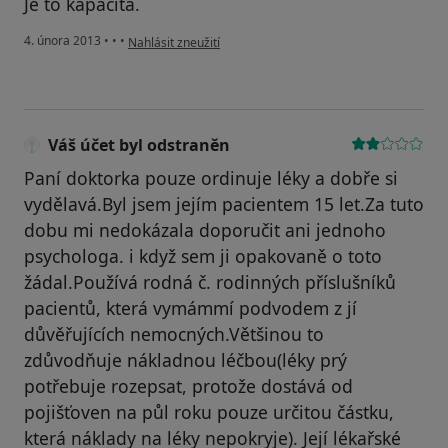
Je to kapacita.
podle názoru uživatele Váš účet byl odstraněn
4. února 2013
•
•
•
Nahlásit zneužití
Váš účet byl odstraněn
Paní doktorka pouze ordinuje léky a dobře si
vydělavá.Byl jsem jejím pacientem 15 let.Za tuto
dobu mi nedokázala doporučit ani jednoho
psychologa. i když sem ji opakovaně o toto
žádal.Používá rodná č. rodinných příslušníků
pacientů, která vymámmí podvodem z jí
důvěřujících nemocných.Většinou to
zdůvodňuje nákladnou léčbou(léky prý
potřebuje rozepsat, protože dostává od
pojišťoven na půl roku pouze určitou částku,
která náklady na léky nepokryje). Její lékařské