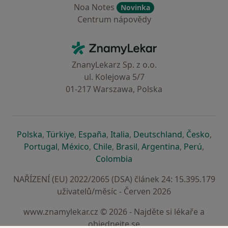
Noa Notes
Novinka
Centrum nápovědy
Kontakt
ZnamyLekar - Hlavní stránka
ZnanyLekarz Sp. z o.o.
ul. Kolejowa 5/7
01-217 Warszawa, Polska
se otevře v nové záložce
se otevře v nové záložce
se otevře v nové záložce
se otevře v nové záložce
se otevře v 
se o
Polska
,
Türkiye
,
España
,
Italia
,
Deutschland
,
Česko
,
se otevře v nové záložce
se otevře v nové záložce
se otevře v nové záložce
se otevře v nové záložc
se otevře v 
se ote
Portugal
,
México
,
Chile
,
Brasil
,
Argentina
,
Perú
,
se otevře v nové záložce
Colombia
NAŘÍZENÍ (EU) 2022/2065 (DSA) článek 24: 15.395.179
uživatelů/měsíc - Červen 2026
www.znamylekar.cz © 2026 - Najděte si lékaře a
objednejte se