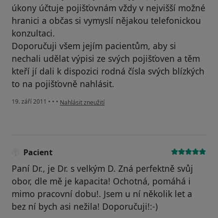
úkony účtuje pojišťovnám vždy v nejvišší možné
hranici a občas si vymyslí nějakou telefonickou
konzultaci.
Doporučuji všem jejím pacientům, aby si
nechali udělat výpisi ze svých pojišťoven a těm
kteří jí dali k dispozici rodná čísla svých blízkých
to na pojišťovně nahlásit.
podle názoru uživatele Váš účet byl odstraněn
19. září 2011
•
•
•
Nahlásit zneužití
Pacient
Paní Dr., je Dr. s velkým D. Zná perfektně svůj
obor, dle mě je kapacita! Ochotná, pomáhá i
mimo pracovní dobu!. Jsem u ní několik let a
bez ní bych asi nežila! Doporučuji!:-)