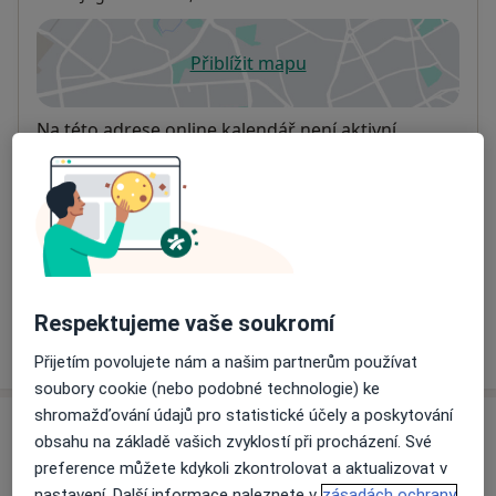
Přiblížit mapu
se otevře v nové záložce
Dostupnost
Na této adrese online kalendář není aktivní
Co mám v takové situaci udělat?
Způsoby platby (soukromé návštěvy)
Na teto adrese lékař přijímá pacienty na pojišťovnu
Detaily
Respektujeme vaše soukromí
Více
o adrese
Přijetím povolujete nám a našim partnerům používat
soubory cookie (nebo podobné technologie) ke
shromažďování údajů pro statistické účely a poskytování
Názory
obsahu na základě vašich zvyklostí při procházení. Své
preference můžete kdykoli zkontrolovat a aktualizovat v
Přidejte svůj názor
nastavení. Další informace naleznete v
zásadách ochrany