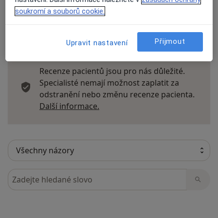
soukromí a souborů cookie.
10 názorů
Přijmout
Upravit nastavení
Recenze pacientů jsou pro nás důležité.
Specialisté nemají možnost zaplatit za
odstranění nebo změnu recenze pacienta.
Další informace o názorech
Další informace.
Hledejte v názorech