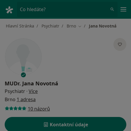
Hla
Co hledáte?
Hlavní Stránka
Psychiatr
Brno
Jana Novotná
Změna města
MUDr.
Jana Novotná
o specializacích
Psychiatr
·
Více
Brno
1 adresa
10 názorů
Kontaktní údaje