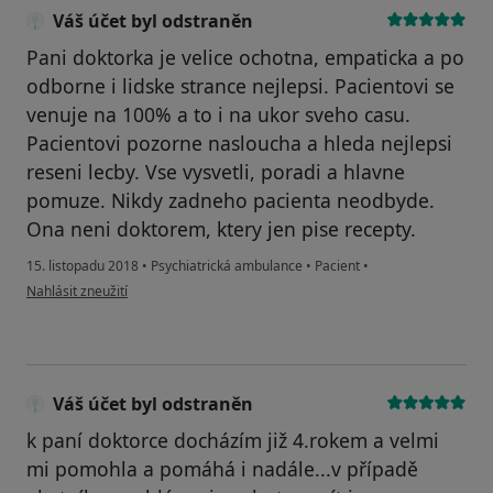
Váš účet byl odstraněn
Pani doktorka je velice ochotna, empaticka a po
odborne i lidske strance nejlepsi. Pacientovi se
venuje na 100% a to i na ukor sveho casu.
Pacientovi pozorne nasloucha a hleda nejlepsi
reseni lecby. Vse vysvetli, poradi a hlavne
pomuze. Nikdy zadneho pacienta neodbyde.
Ona neni doktorem, ktery jen pise recepty.
15. listopadu 2018
•
Psychiatrická ambulance
•
Pacient
•
podle názoru uživatele Váš účet byl odstraněn
Nahlásit zneužití
Váš účet byl odstraněn
k paní doktorce docházím již 4.rokem a velmi
mi pomohla a pomáhá i nadále...v případě