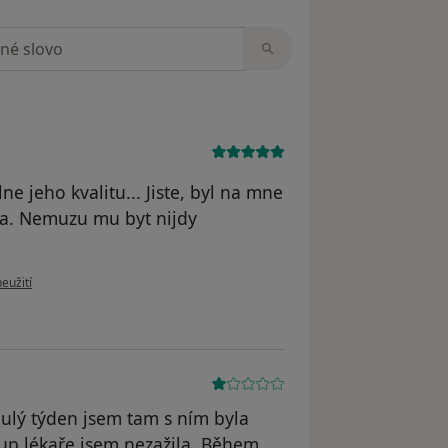
zorech
e jeho kvalitu... Jiste, byl na mne
sna. Nemuzu mu byt nijdy
ru uživatele MK
eužití
ulý týden jsem tam s ním byla
tup lékaře jsem nezažila. Během