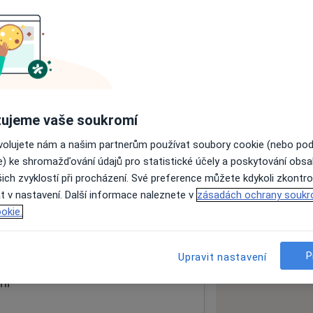
ách nejsou k dispozici
ádné informace o svých službách.
ujeme vaše soukromí
ovolujete nám a našim partnerům používat soubory cookie (nebo po
e) ke shromažďování údajů pro statistické účely a poskytování obs
ich zvyklostí při procházení. Své preference můžete kdykoli zkontro
t v nastavení. Další informace naleznete v
zásadách ochrany soukr
okie.
 mapu
 otevře v nové záložce
P
Upravit nastavení
ní