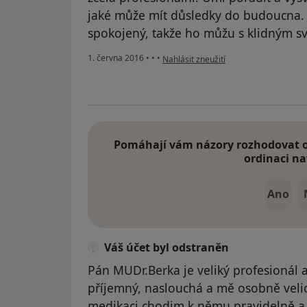
jaké může mít důsledky do budoucna.
spokojený, takže ho můžu s klidným 
podle názoru uživatele Váš účet byl o
1. června 2016
•
•
•
Nahlásit zneužití
Pomáhají vám názory rozhodovat o 
ordinaci na
Ano
Váš účet byl odstraněn
Pán MUDr.Berka je veliký profesionál 
příjemný, naslouchá a mě osobně vel
medikaci,chodim k němu pravidelně a 