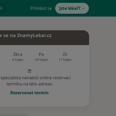
Přihlásit se
Jste lékař?
e se na ZnamyLekar.cz
Zítra
Po
Út
St
Čt
9 Srpen
10 Srpen
11 Srpen
12 Srpen
13 Srp
specialista nenabízí online rezervaci
termínu na této adrese.
Rezervovat termín