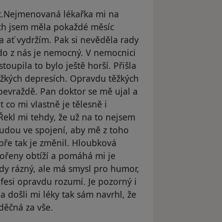
ot.Nejmenovaná lékařka mi na
ch jsem měla pokaždé měsíc
la ať vydržím. Pak si nevěděla rady
kdo z nás je nemocný. V nemocnici
toupila to bylo ještě horší. Přišla
ěžkých depresích. Opravdu těžkých
bevraždě. Pan doktor se mě ujal a
t co mi vlastně je tělesně i
ekl mi tehdy, že už na to nejsem
budou ve spojení, aby mě z toho
obře tak je změnil. Hloubková
ořeny obtíží a pomáhá mi je
kdy rázný, ale má smysl pro humor,
fesi opravdu rozumí. Je pozorný i
a došli mi léky tak sám navrhl, že
děčná za vše.