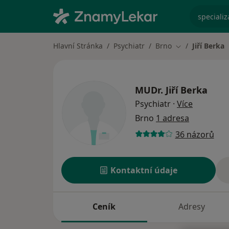
specializ
Hlavní Stránka
Psychiatr
Brno
Jiří Berka
Změna města
MUDr.
Jiří Berka
o special
Psychiatr
·
Více
Brno
1 adresa
36 názorů
Kontaktní údaje
Ceník
Adresy