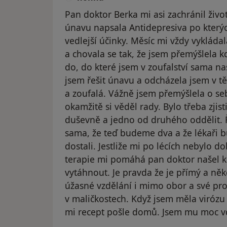
Pan doktor Berka mi asi zachránil živ
únavu napsala Antidepresiva po který
vedlejší účinky. Měsíc mi vždy vykláda
a chovala se tak, že jsem přemýšlela 
do, do které jsem v zoufalství sama nas
jsem řešit únavu a odcházela jsem v t
a zoufalá. Vážně jsem přemýšlela o se
okamžitě si věděl rady. Bylo třeba zjisti
duševně a jedno od druhého oddělit. Ř
sama, že teď budeme dva a že lékaři 
dostali. Jestliže mi po lécích nebylo d
terapie mi pomáhá pan doktor našel k
vytáhnout. Je pravda že je přímý a ně
úžasné vzdělání i mimo obor a své pro
v maličkostech. Když jsem měla virózu 
mi recept pošle domů. Jsem mu moc v