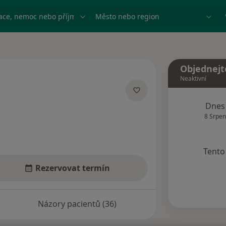
ace, nemoc nebo příjmení
Město nebo region
Objednejt
Neaktivní
izacích
Dnes
8 Srpen
Tento 
Rezervovat termín
Názory pacientů (36)