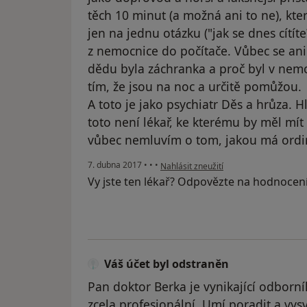
těch 10 minut (a možná ani to ne), kte
jen na jednu otázku ("jak se dnes cítít
z nemocnice do počítače. Vůbec se ani
dědu byla záchranka a proč byl v nemo
tím, že jsou na noc a určitě pomůžou.
A toto je jako psychiatr Děs a hrůza. 
toto není lékař, ke kterému by měl mí
vůbec nemluvím o tom, jakou má ordin
podle názoru uživatele Váš účet byl o
7. dubna 2017
•
•
•
Nahlásit zneužití
Vy jste ten lékař? Odpovězte na hodnocen
Váš účet byl odstraněn
Pan doktor Berka je vynikající odborní
zcela profesionální. Umí poradit a vys