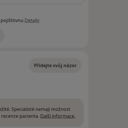
 pojišťovnu
Detaily
adrese
Přidejte svůj názor
žité. Specialisté nemají možnost
Další informace o názor
 recenze pacienta.
Další informace.