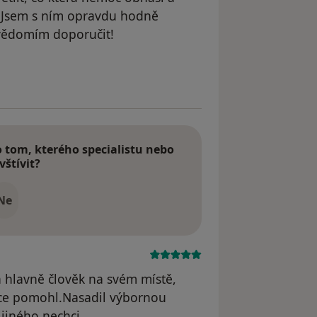
 Jsem s ním opravdu hodně
svědomím doporučit!
dstraněn
tom, kterého specialistu nebo
vštívit?
Ne
a hlavně člověk na svém místě,
ice pomohl.Nasadil výbornou
jiného nechci.