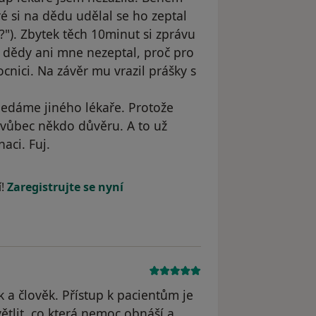
ré si na dědu udělal se ho zeptal
e?"). Zbytek těch 10minut si zprávu
 dědy ani mne nezeptal, proč pro
cnici. Na závěr mu vrazil prášky s
Hledáme jiného lékaře. Protože
t vůbec někdo důvěru. A to už
aci. Fuj.
dstraněn
í!
Zaregistrujte se nyní
k a člověk. Přístup k pacientům je
větlit, co která nemoc obnáší a