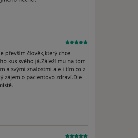
dstraněn
e převším člověk,který chce
o kus svého já.Záleží mu na tom
m a svými znalostmi ale i tím co z
ý zájem o pacientovo zdraví.Dle
ístě.
odstraněn