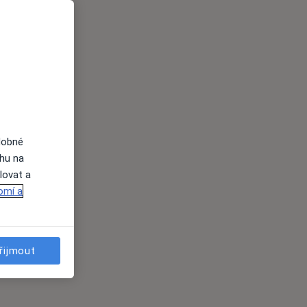
dobné
ahu na
lovat a
omí a
řijmout