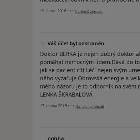
podle názoru uživatele Váš účet byl o
19. února 2016
•
•
•
Nahlásit zneužití
Váš účet byl odstraněn
Doktor BERKA je nejen dobrý doktor al
pomáhat nemocným lidem.Dává do toh
jak se pacient cítí.Léčí nejen svým ume
něho vyzařuje.Obrovská energie a velk
mého názoru je to odborník na svém m
LENKA ŠKRABALOVÁ
podle názoru uživatele Váš účet byl 
17. dubna 2015
•
•
•
Nahlásit zneužití
nohha
N