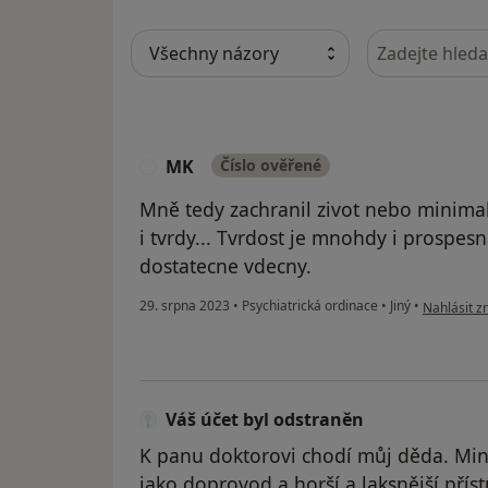
Hledejte v ná
MK
Číslo ověřené
M
Mně tedy zachranil zivot nebo minimaln
i tvrdy... Tvrdost je mnohdy i prospe
dostatecne vdecny.
podle názo
29. srpna 2023
•
Psychiatrická ordinace
•
Jiný
•
Nahlásit zn
Váš účet byl odstraněn
K panu doktorovi chodí můj děda. Min
jako doprovod a horší a laksnější přís