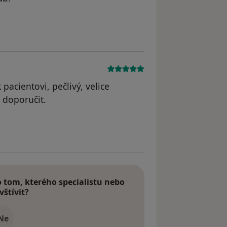
 pacientovi, pečlivý, velice
 doporučit.
odstraněn
tom, kterého specialistu nebo
vštívit?
Ne