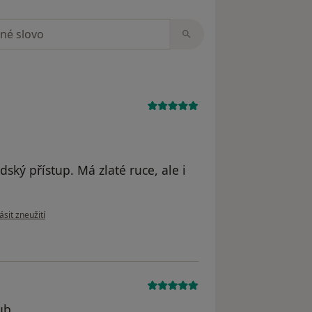
zorech
ský přístup. Má zlaté ruce, ale i
e názoru uživatele Petra
ásit zneužití
ub.