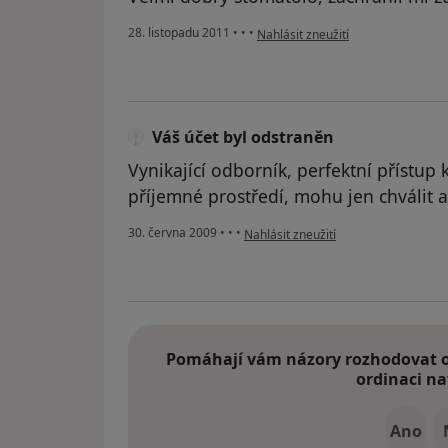
podle názoru uživatele Pacient
28. listopadu 2011
•
•
•
Nahlásit zneužití
Váš účet byl odstraněn
Vynikající odborník, perfektní přístup k
příjemné prostředí, mohu jen chválit a
podle názoru uživatele Váš účet byl 
30. června 2009
•
•
•
Nahlásit zneužití
Pomáhají vám názory rozhodovat o 
ordinaci na
Ano