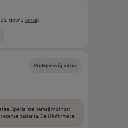
 pojišťovnu
Detaily
adrese
Přidejte svůj názor
žité. Specialisté nemají možnost
Další informace o názor
 recenze pacienta.
Další informace.