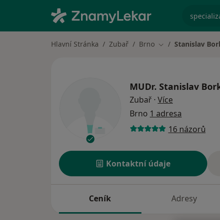
specializ
Hlavní Stránka
Zubař
Brno
Stanislav Bo
Změna města
MUDr.
Stanislav Bor
o specializac
Zubař
·
Více
Brno
1 adresa
16 názorů
Kontaktní údaje
Ceník
Adresy