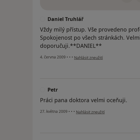
Daniel Truhlář
D
Vždy milý přístup. Vše provedeno prof
Spokojenost po všech stránkách. Velmi
doporučuji.**DANIEL**
podle názoru uživatele Daniel Truhlář
4. června 2009
•
•
•
Nahlásit zneužití
Petr
P
Práci pana doktora velmi oceňuji.
podle názoru uživatele Petr
27. května 2009
•
•
•
Nahlásit zneužití