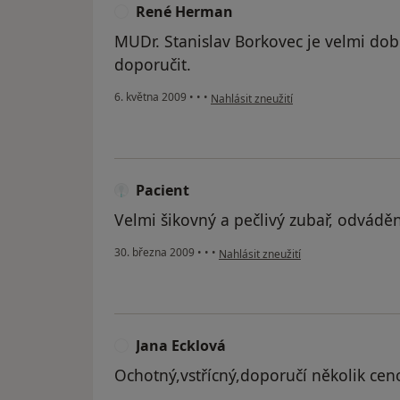
René Herman
R
MUDr. Stanislav Borkovec je velmi do
doporučit.
podle názoru uživatele René Herman
6. května 2009
•
•
•
Nahlásit zneužití
Pacient
Velmi šikovný a pečlivý zubař, odvádě
podle názoru uživatele Pacient
30. března 2009
•
•
•
Nahlásit zneužití
Jana Ecklová
J
Ochotný,vstřícný,doporučí několik ceno