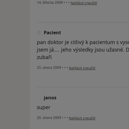
podle názoru uživatele Jana Ecklová
14. března 2009
•
•
•
Nahlásit zneužití
Pacient
pan doktor je citlivý k pacientum s vy
jsem já.... jeho výsledky jsou užasné. 
zubaři
podle názoru uživatele Pacient
25. února 2009
•
•
•
Nahlásit zneužití
janos
J
super
podle názoru uživatele janos
20. února 2009
•
•
•
Nahlásit zneužití