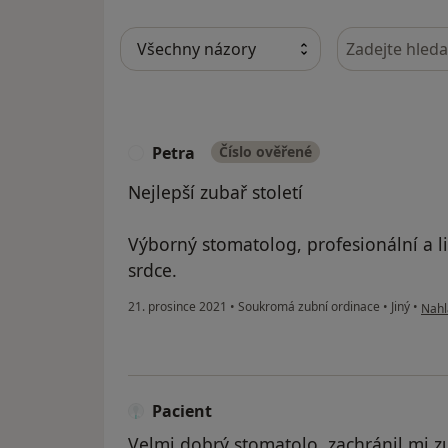
Hledejte v ná
Petra
Číslo ověřené
P
Nejlepší zubař století
Výborný stomatolog, profesionální a lid
srdce.
podl
21. prosince 2021
•
Soukromá zubní ordinace
•
Jiný
•
Nahl
Pacient
Velmi dobrý stomatolo, zachránil mi z