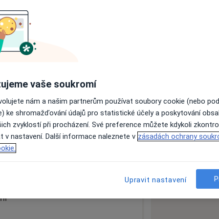
ách nejsou k dispozici
ádné informace o svých službách.
ujeme vaše soukromí
ovolujete nám a našim partnerům používat soubory cookie (nebo po
e) ke shromažďování údajů pro statistické účely a poskytování obs
ich zvyklostí při procházení. Své preference můžete kdykoli zkontro
t v nastavení. Další informace naleznete v
zásadách ochrany soukr
okie.
 mapu
 otevře v nové záložce
P
Upravit nastavení
ní