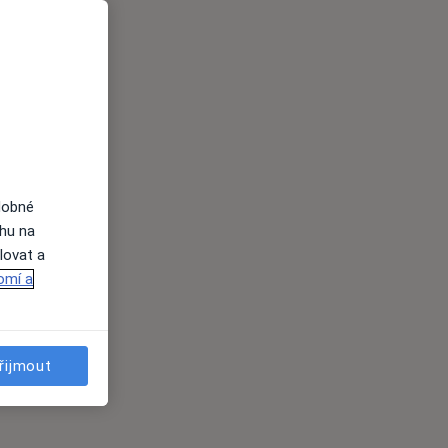
dobné
ahu na
lovat a
omí a
řijmout