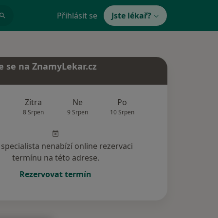
Přihlásit se
Jste lékař?
e se na ZnamyLekar.cz
Zítra
Ne
Po
Út
St
8 Srpen
9 Srpen
10 Srpen
11 Srpen
12 Srp
specialista nenabízí online rezervaci
termínu na této adrese.
Rezervovat termín