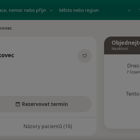
ace, nemoc nebo příjmení
Město nebo region
rkovec
Objednejt
Neaktivní
kovec
ích
Dnes
7 Srpen
Tento 
Rezervovat termín
Názory pacientů (16)