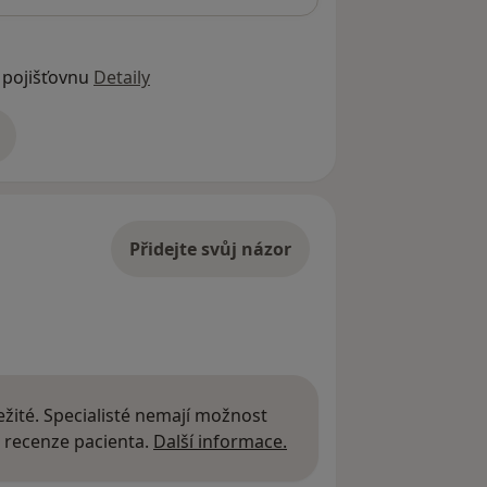
 pojišťovnu
Detaily
adrese
Přidejte svůj názor
žité. Specialisté nemají možnost
Další informace o názor
 recenze pacienta.
Další informace.