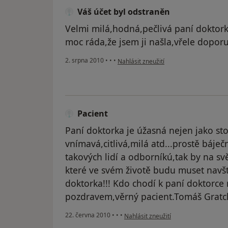
Váš účet byl odstraněn
Velmi milá,hodná,pečlivá paní doktork
moc ráda,že jsem ji našla,vřele doporu
podle názoru uživatele Váš účet byl od
2. srpna 2010
•
•
•
Nahlásit zneužití
Pacient
Paní doktorka je úžasná nejen jako sto
vnímavá,citlivá,milá atd...prostě báje
takových lidí a odborníkú,tak by na svět
které ve svém životě budu muset navští
doktorka!!! Kdo chodí k paní doktorce
pozdravem,věrný pacient.Tomáš Gratcl
podle názoru uživatele Pacient
22. června 2010
•
•
•
Nahlásit zneužití