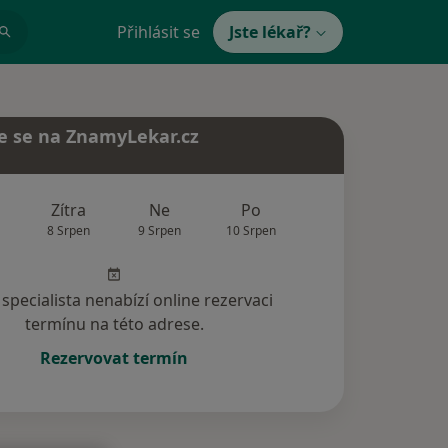
Přihlásit se
Jste lékař?
e se na ZnamyLekar.cz
Zítra
Ne
Po
Út
St
8 Srpen
9 Srpen
10 Srpen
11 Srpen
12 Srp
specialista nenabízí online rezervaci
termínu na této adrese.
Rezervovat termín