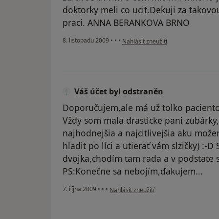
doktorky meli co ucit.Dekuji za tako
praci. ANNA BERANKOVA BRNO
podle názoru uživatele Váš účet byl
8. listopadu 2009
•
•
•
Nahlásit zneužití
Váš účet byl odstraněn
Doporučujem,ale má už tolko paciento
Vždy som mala drasticke pani zubárky
najhodnejšia a najcitlivejšia aku mož
hladit po líci a utierať vám slzičky) :-D
dvojka,chodím tam rada a v podstate s
PS:Konečne sa nebojím,ďakujem...
podle názoru uživatele Váš účet byl ods
7. října 2009
•
•
•
Nahlásit zneužití