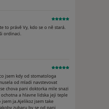
e to právě Vy, kdo se o ně stará.
i ordinaci.
i co jsem kdy od stomatologa
 musela od mladi navstevovat
 se chova pani doktorka mile snazi
ochotna a hlavne lidska jeji teple
o jsem ja.Ajelikoz jsem take
akoby zubaru by se od pani