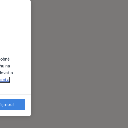
dobné
ahu na
lovat a
omí a
řijmout