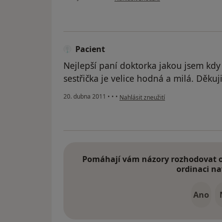
Pacient
Nejlepší paní doktorka jakou jsem kdy
sestřička je velice hodná a milá. Děkuj
podle názoru uživatele Pacient
20. dubna 2011
•
•
•
Nahlásit zneužití
Pomáhají vám názory rozhodovat o 
ordinaci na
Ano