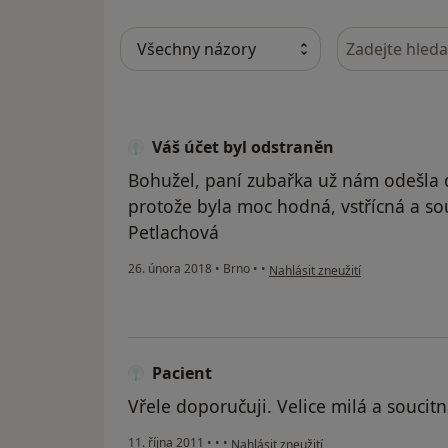
Hledejte v ná
Váš účet byl odstraněn
Bohužel, paní zubařka už nám odešla 
protože byla moc hodná, vstřícná a sou
Petlachová
podle názoru uživatele Váš účet
26. února 2018
•
Brno
•
•
Nahlásit zneužití
Pacient
Vřele doporučuji. Velice milá a soucitn
podle názoru uživatele Pacient
11. října 2011
•
•
•
Nahlásit zneužití