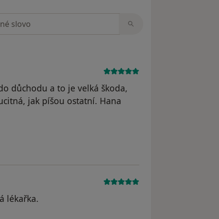
zorech
do důchodu a to je velká škoda,
citná, jak píšou ostatní. Hana
 byl odstraněn
á lékařka.