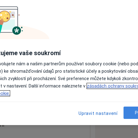
ách nejsou k dispozici
ádné informace o svých službách.
ujeme vaše soukromí
ovolujete nám a našim partnerům používat soubory cookie (nebo po
e) ke shromažďování údajů pro statistické účely a poskytování obs
ich zvyklostí při procházení. Své preference můžete kdykoli zkontro
t v nastavení. Další informace naleznete v
zásadách ochrany soukr
okie.
 mapu
 otevře v nové záložce
P
Upravit nastavení
ní