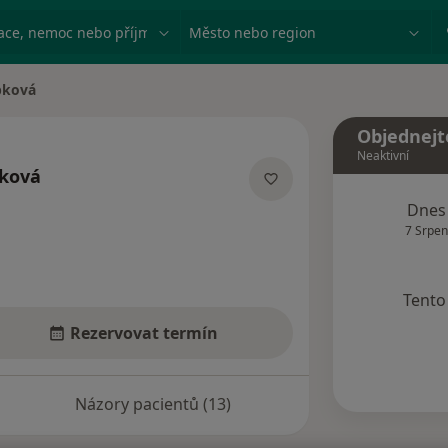
ace, nemoc nebo příjmení
Město nebo region
pková
Objednejt
Neaktivní
ková
ích
Dnes
7 Srpen
Tento 
Rezervovat termín
Názory pacientů (13)