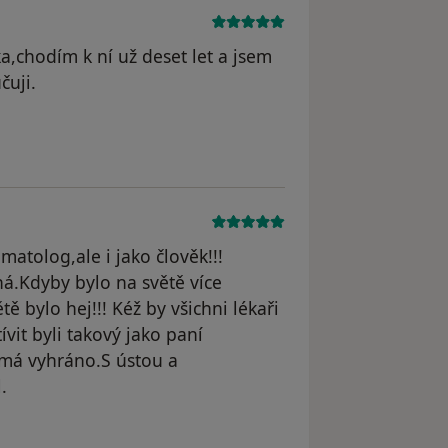
a,chodím k ní už deset let a jsem
čuji.
straněn
matolog,ale i jako člověk!!!
čná.Kdyby bylo na světě více
ě bylo hej!!! Kéž by všichni lékaři
vit byli takový jako paní
 má vyhráno.S ústou a
.