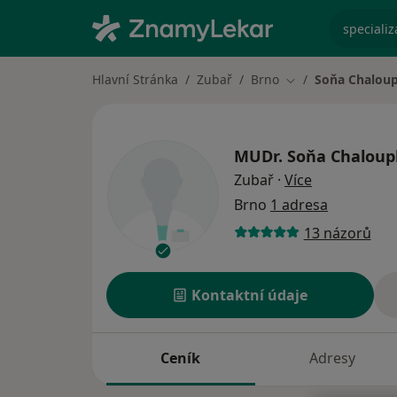
specializ
Hlavní Stránka
Zubař
Brno
Soňa Chalou
Změna města
MUDr.
Soňa Chaloup
o specializac
Zubař
·
Více
Brno
1 adresa
13 názorů
Kontaktní údaje
Ceník
Adresy