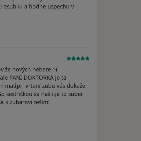
vou osubku a hodne uspechu v
 odstraněn
v,že nových nebere :-(
,ale PANI DOKTORKA je ta
em mať(pri vrtaní zubu vás dokaže
 So sestričkou sa našli,je to super
a k zubarovi tešim!
traněn