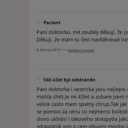
Pacient
Paní doktorko, mé zoubky děkují, že jst
Děkuji, že mám tu čest navštěvovat Vaš
podle názoru uživatele Pacient
9. března 2010
•
•
•
Nahlásit zneužití
Váš účet byl odstraněn
Pani doktorka i sestricka jsou nejleps
mohla chtit.Je mi 43let a zubare jsem
velice casto mam spatny chrup.Tak jak
se pomoci za cenu co nejmensi bolesti 
slovo uklidni i takoveho straspytla jak
zdravotnik vim o cem mluvim mnoho j