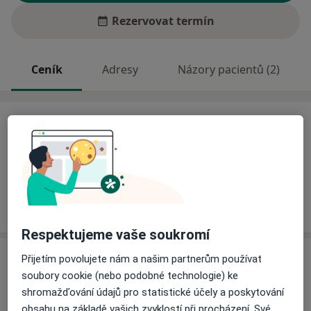
Rezervovat termín
Ceník
Adresy
Názory pacientů (2)
Ceník
Informace o službách a cenách nejsou k dispozici
Tento specialista ještě nepřidával žádné informace o
svých službách.
Respektujeme vaše soukromí
Adresa
Přijetím povolujete nám a našim partnerům používat
soubory cookie (nebo podobné technologie) ke
Biomedica ČS, s.r.o.
shromažďování údajů pro statistické účely a poskytování
Sokolovská 100 / 94,
Praha
186 00
obsahu na základě vašich zvyklostí při procházení. Své