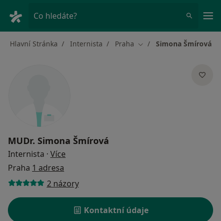
Hla
Co hledáte?
Hlavní Stránka
Internista
Praha
Simona Šmírová
Změna města
MUDr.
Simona Šmírová
o specializacích
Internista
·
Více
Praha
1 adresa
2 názory
Kontaktní údaje