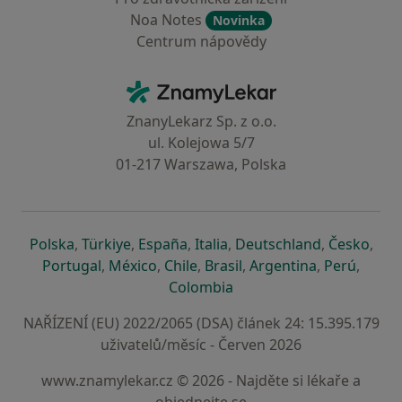
Noa Notes
Novinka
Centrum nápovědy
Kontakt
ZnamyLekar - Hlavní stránka
ZnanyLekarz Sp. z o.o.
ul. Kolejowa 5/7
01-217 Warszawa, Polska
se otevře v nové záložce
se otevře v nové záložce
se otevře v nové záložce
se otevře v nové záložce
se otevře v 
se o
Polska
,
Türkiye
,
España
,
Italia
,
Deutschland
,
Česko
,
se otevře v nové záložce
se otevře v nové záložce
se otevře v nové záložce
se otevře v nové záložc
se otevře v 
se ote
Portugal
,
México
,
Chile
,
Brasil
,
Argentina
,
Perú
,
se otevře v nové záložce
Colombia
NAŘÍZENÍ (EU) 2022/2065 (DSA) článek 24: 15.395.179
uživatelů/měsíc - Červen 2026
www.znamylekar.cz © 2026 - Najděte si lékaře a