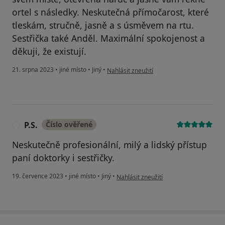
ortel s následky. Neskutečná přímočarost, které
tleskám, stručně, jasně a s úsměvem na rtu.
Sestřička také Anděl. Maximální spokojenost a
děkuji, že existují.
podle názoru uživatele Pacient
21. srpna 2023
•
jiné místo
•
Jiný
•
Nahlásit zneužití
P.S.
Číslo ověřené
P
Neskutečně profesionální, milý a lidský přístup
paní doktorky i sestřičky.
podle názoru uživatele P.S.
19. července 2023
•
jiné místo
•
Jiný
•
Nahlásit zneužití