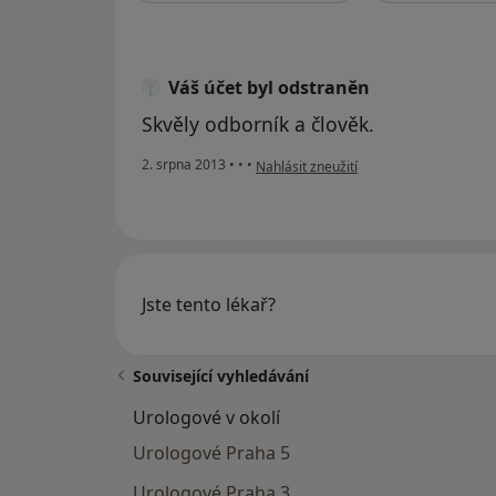
Váš účet byl odstraněn
Skvěly odborník a člověk.
podle názoru uživatele Váš účet byl od
2. srpna 2013
•
•
•
Nahlásit zneužití
Jste tento lékař?
Související vyhledávání
Urologové v okolí
Urologové Praha 5
Urologové Praha 3