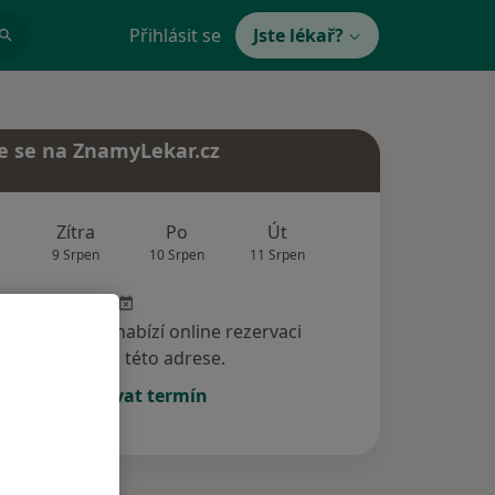
Přihlásit se
Jste lékař?
e se na ZnamyLekar.cz
Zítra
Po
Út
St
Čt
9 Srpen
10 Srpen
11 Srpen
12 Srpen
13 Srp
specialista nenabízí online rezervaci
termínu na této adrese.
Rezervovat termín