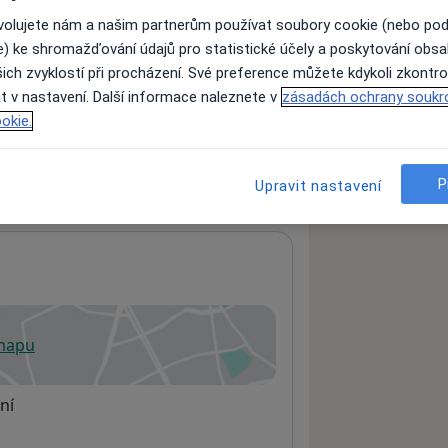
ovolujete nám a našim partnerům používat soubory cookie (nebo po
e) ke shromažďování údajů pro statistické účely a poskytování obs
ich zvyklostí při procházení. Své preference můžete kdykoli zkontro
ách nejsou k dispozici
t v nastavení. Další informace naleznete v
zásadách ochrany soukr
ádné informace o svých službách.
okie.
P
Upravit nastavení
 mapu
 otevře v nové záložce
ní