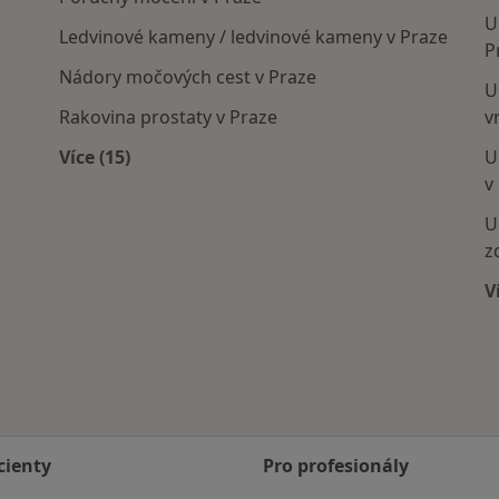
U
Ledvinové kameny / ledvinové kameny v Praze
P
Nádory močových cest v Praze
U
Rakovina prostaty v Praze
v
Více (15)
U
Více v kategorii: Nejčastěji léčené nemoci
v
U
z
V
cienty
Pro profesionály