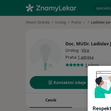
specializ
Hlavní Stránka
Urolog
Praha
Ladislav Ja
Změna města
Doc. MUDr.
Ladislav 
o specializa
Urolog
·
Více
Praha
1 adresa
1 názor
Kontaktní údaje
Ceník
Adresy
Respekt