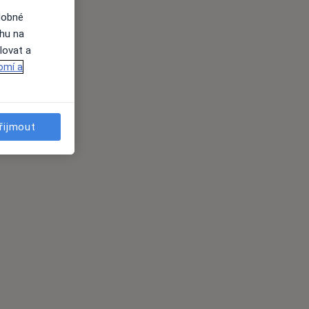
dobné
ahu na
lovat a
omí a
řijmout