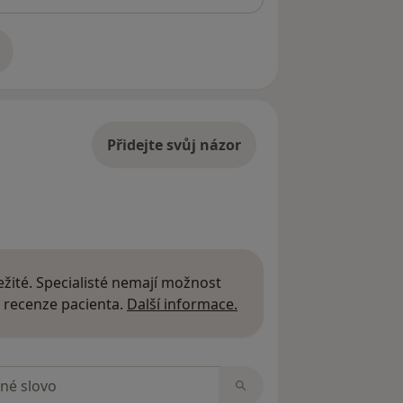
adrese
Přidejte svůj názor
žité. Specialisté nemají možnost
Další informace o názor
 recenze pacienta.
Další informace.
zorech