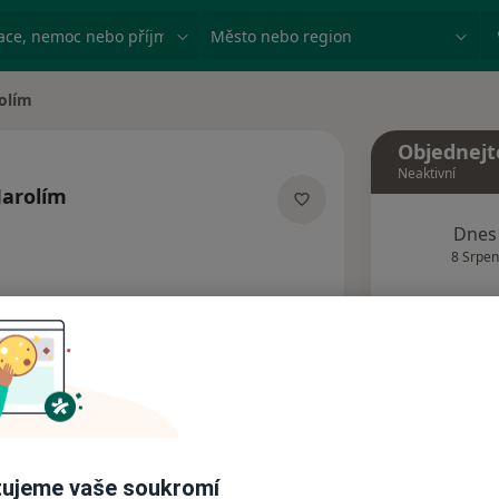
ace, nemoc nebo příjmení
Město nebo region
rolím
Objednejt
Neaktivní
Jarolím
cích
Dnes
8 Srpen
Tento 
Rezervovat termín
Názory pacientů (1)
ujeme vaše soukromí