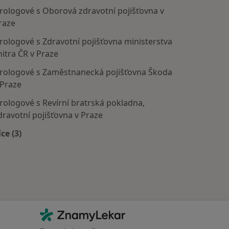
rologové s Oborová zdravotní pojišťovna v
raze
rologové s Zdravotní pojišťovna ministerstva
nitra ČR v Praze
rologové s Zaměstnanecká pojišťovna Škoda
 Praze
rologové s Revírní bratrská pokladna,
dravotní pojišťovna v Praze
íce (3)
Více v kategorii: Zdravotní pojišťovny
Kontakt
ZnamyLekar - Hlavní stránka