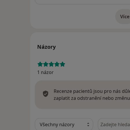
Více
o 
Názory
1 názor
Recenze pacientů jsou pro nás důle
zaplatit za odstranění nebo změnu
Hledejte v ná