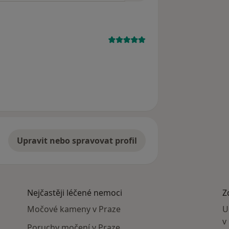
straněn
Upravit nebo spravovat profil
Nejčastěji léčené nemoci
Z
Močové kameny v Praze
U
v
Poruchy močení v Praze