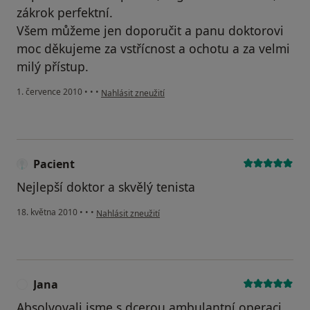
zákrok perfektní.
Všem můžeme jen doporučit a panu doktorovi
moc děkujeme za vstřícnost a ochotu a za velmi
milý přístup.
podle názoru uživatele Pacient
1. července 2010
•
•
•
Nahlásit zneužití
Pacient
Nejlepší doktor a skvělý tenista
podle názoru uživatele Pacient
18. května 2010
•
•
•
Nahlásit zneužití
Jana
J
Absolvovali jsme s dcerou ambulantní operaci