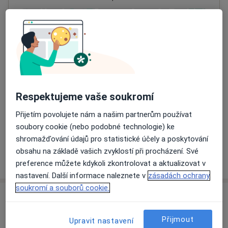
Přiblížit mapu
se otevře v nové záložce
Dostupnost
Na této adrese online kalendář není aktivní
Co mám v takové situaci udělat?
Respektujeme vaše soukromí
Způsoby platby (soukromé návštěvy)
Přijetím povolujete nám a našim partnerům používat
Na teto adrese lékař přijímá pacienty na pojišťovnu
soubory cookie (nebo podobné technologie) ke
Detaily
shromažďování údajů pro statistické účely a poskytování
obsahu na základě vašich zvyklostí při procházení. Své
Více
o adrese
preference můžete kdykoli zkontrolovat a aktualizovat v
nastavení. Další informace naleznete v
zásadách ochrany
soukromí a souborů cookie.
Názory
Přijmout
Upravit nastavení
Přidejte svůj názor