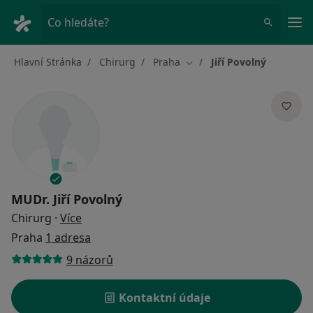
Hla
Co hledáte?
Hlavní Stránka
Chirurg
Praha
Jiří Povolný
Změna města
MUDr.
Jiří Povolný
o specializacích
Chirurg
·
Více
Praha
1 adresa
9 názorů
Kontaktní údaje