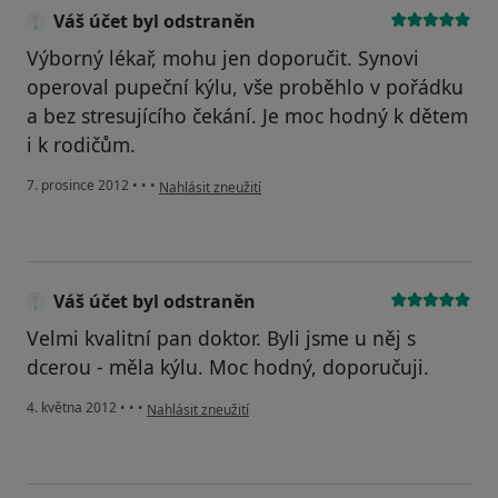
Váš účet byl odstraněn
Výborný lékař, mohu jen doporučit. Synovi
operoval pupeční kýlu, vše proběhlo v pořádku
a bez stresujícího čekání. Je moc hodný k dětem
i k rodičům.
podle názoru uživatele Váš účet byl odstraněn
7. prosince 2012
•
•
•
Nahlásit zneužití
Váš účet byl odstraněn
Velmi kvalitní pan doktor. Byli jsme u něj s
dcerou - měla kýlu. Moc hodný, doporučuji.
podle názoru uživatele Váš účet byl odstraněn
4. května 2012
•
•
•
Nahlásit zneužití