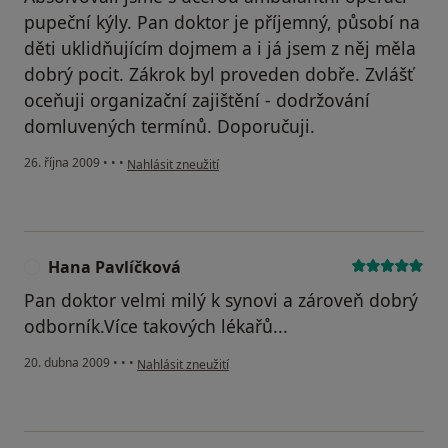
pupeční kýly. Pan doktor je příjemný, působí na
děti uklidňujícím dojmem a i já jsem z něj měla
dobrý pocit. Zákrok byl proveden dobře. Zvlášť
oceňuji organizační zajištění - dodržování
domluvených termínů. Doporučuji.
podle názoru uživatele Jana
26. října 2009
•
•
•
Nahlásit zneužití
Hana Pavlíčková
H
Pan doktor velmi milý k synovi a zároveň dobrý
odborník.Více takových lékařů...
podle názoru uživatele Hana Pavlíčková
20. dubna 2009
•
•
•
Nahlásit zneužití