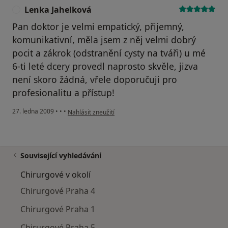
Lenka Jahelková
L
Pan doktor je velmi empatický, přijemný,
komunikativní, měla jsem z něj velmi dobrý
pocit a zákrok (odstranění cysty na tváři) u mé
6-ti leté dcery provedl naprosto skvěle, jizva
není skoro žádná, vřele doporučuji pro
profesionalitu a přístup!
podle názoru uživatele Lenka Jahelková
27. ledna 2009
•
•
•
Nahlásit zneužití
Související vyhledávání
Chirurgové v okolí
Chirurgové Praha 4
Chirurgové Praha 1
Chirurgové Praha 5