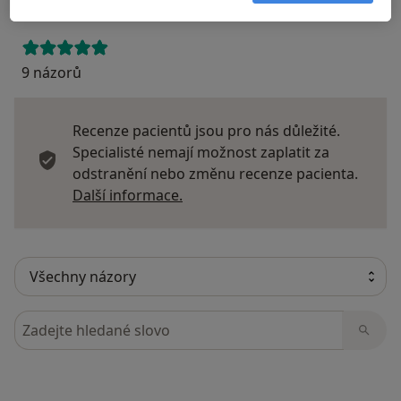
9 názorů
Recenze pacientů jsou pro nás důležité.
Specialisté nemají možnost zaplatit za
odstranění nebo změnu recenze pacienta.
Další informace o názorech
Další informace.
Hledejte v názorech