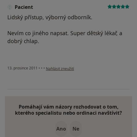
Pacient
Lidský přístup, výborný odborník.
Nevím co jiného napsat. Super dětský lékař, a
dobrý chlap.
podle názoru uživatele Pacient
13. prosince 2011
•
•
•
Nahlásit zneužití
Pomáhají vám názory rozhodovat o tom,
kterého specialistu nebo ordinaci navštívit?
Ano
Ne