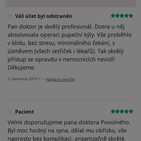
Váš účet byl odstraněn
Pan doktor je skvělý profesionál. Dcera u něj
absolvovala operaci pupeční kýly. Vše proběhlo
v klidu, bez stresu, minimálního čekání, s
úsměvem (všech setřiček i lékařů). Tak skvělý
přístup se opravdu v nemocnicích nevidí!
Děkujeme.
podle názoru uživatele Váš účet byl odstraněn
1. července 2010
•
•
•
Nahlásit zneužití
Pacient
Velmi doporučujeme pana doktora Povolného.
Byl moc hodný na syna, dělal mu obřízku, vše
naprosto bez komplikací, organizačně skvělé,