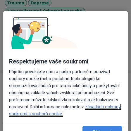
Trauma
Deprese
Generalizované úzkostné poruchy
a11y_sr_more_dis
Emoční poruchy
Vztahová krize
+2
Pacienti, které ošetřuji
Dospělí
Více
Respektujeme vaše soukromí
o zkušenostech
Přijetím povolujete nám a našim partnerům používat
soubory cookie (nebo podobné technologie) ke
Služby a ceník služeb
shromažďování údajů pro statistické účely a poskytování
Partnerská psychoterapie
obsahu na základě vašich zvyklostí při procházení. Své
Detaily
preference můžete kdykoli zkontrolovat a aktualizovat v
nastavení. Další informace naleznete v
zásadách ochrany
soukromí a souborů cookie.
Psychoterapie
Detaily