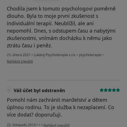
Chodila jsem k tomuto psychologovi poměrně
dlouho. Byla to moje první zkušenost s
individuální terapií. Neublížil, ale ani
nepomohl. Dnes, s odstupem času a nabytými
zkušenostmi, vnímám docházku k němu jako
ztrátu času i peněz.
23. února 2021
•
Lukány Psychoterapie s.r.o.
•
psychoterapie
•
podle názoru uživatele IH8ME
Nahlásit zneužití
Váš účet byl odstraněn
Pomohl nám zachránit manželství a dětem
úplnou rodinu. To je služba k nezaplacení. Co
více dodat? doporučuji.
podle názoru uživatele Váš účet byl odstraněn
22. listopadu 2013
•
•
•
Nahlásit zneužití