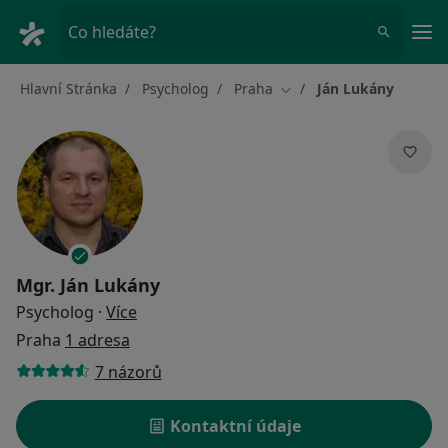
Hla
Co hledáte?
Hlavní Stránka
Psycholog
Praha
Ján Lukány
Změna města
Mgr.
Ján Lukány
o specializacích
Psycholog
·
Více
Praha
1 adresa
7 názorů
Kontaktní údaje