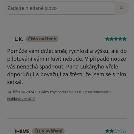
Hledejte v názorech
L.K.
Číslo ověřené
L
Pomůže vám držet směr, rychlost a výšku, ale do
pilotování vám mluvit nebude. V případě nouze
vás nenechá spadnout. Pana Lukányho vřele
doporučuji a považuji za štěstí, že jsem se s ním
setkal.
14. března 2024
•
Lukány Psychoterapie s.r.o.
•
psychoterapie
•
podle názoru uživatele L.K.
Nahlásit zneužití
IH8ME
Číslo ověřené
I