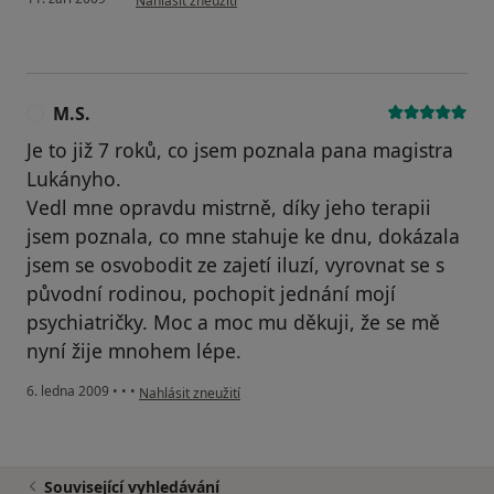
Nahlásit zneužití
M.S.
M
Je to již 7 roků, co jsem poznala pana magistra
Lukányho.
Vedl mne opravdu mistrně, díky jeho terapii
jsem poznala, co mne stahuje ke dnu, dokázala
jsem se osvobodit ze zajetí iluzí, vyrovnat se s
původní rodinou, pochopit jednání mojí
psychiatričky. Moc a moc mu děkuji, že se mě
nyní žije mnohem lépe.
podle názoru uživatele M.S.
6. ledna 2009
•
•
•
Nahlásit zneužití
Související vyhledávání