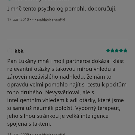
I mně tento psycholog pomohl, doporučuji.
podle názoru uživatele Váš účet byl odstraněn
17. září 2010
•
•
•
Nahlásit zneužití
kbk
K
Pan Lukány mně i mojí partnerce dokázal klást
relevantní otázky s takovou mírou vhledu a
zároveň nezávislého nadhledu, že nám to
opravdu velmi pomohlo najít si cestu k pocitům
toho druhého. Nevysvětloval, ale s
inteligentním vhledem kladl otázky, které jsme
si sami už neuměli položit. Výborný terapeut,
jeho silnou stránkou je velká inteligence
spojená s taktem.
podle názoru uživatele kbk
11. září 2009
•
•
•