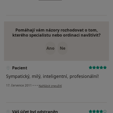
Pomáhají vám názory rozhodovat o tom,
kterého specialistu nebo ordinaci navštívit?
Ano
Ne
Pacient
Sympatický, milý, inteligentní, profesionální!
podle názoru uživatele Pacient
17. července 2011
•
•
•
Nahlásit zneužití
Váš účet byl odstraněn