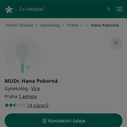
Hla
Co hledáte?
Hlavní Stránka
Gynekolog
Praha
Hana Pokorná
Změna města
MUDr.
Hana Pokorná
o specializacích
Gynekolog
·
Více
Praha
1 adresa
14 názorů
Kontaktní údaje