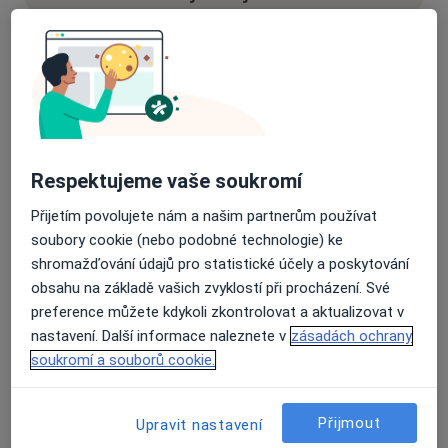
14 názorů
Recenze pacientů jsou pro nás důležité.
Specialisté nemají možnost zaplatit za
Respektujeme vaše soukromí
odstranění nebo změnu recenze pacienta.
Další informace o názorech
Přijetím povolujete nám a našim partnerům používat
Další informace.
soubory cookie (nebo podobné technologie) ke
shromažďování údajů pro statistické účely a poskytování
obsahu na základě vašich zvyklostí při procházení. Své
preference můžete kdykoli zkontrolovat a aktualizovat v
nastavení. Další informace naleznete v
zásadách ochrany
Hledejte v názorech
soukromí a souborů cookie.
Přijmout
Upravit nastavení