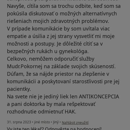
Navyše, cítila som sa trochu odbite, keď som sa
pokúsila diskutovať o možných alternatívnych
riešeniach mojich zdravotných problémov.
V prípade komunikácie by som uvítala viac
empatie a úsilia z jej strany vysvetliť mi moje
možnosti a postupy. Je dôležité cítiť sa v
bezpečných rukách u gynekológa.
Celkovo, nemôžem odporučiť služby
Mudr.Pokornej na základe svojich skúseností.
Dúfam, že sa nájde priestor na zlepšenie v
komunikácii a poskytovaní starostlivosti pre jej
pacientky.
Na svete nie je jediný liek len ANTIKONCEPCIA
a pani doktorka by mala rešpektovať
rozhodnutie odmietnuť HAK.
podle názoru uživatele D.J
31. srpna 2023
•
jiné místo
•
Jiný
•
Nahlásit zneužití
Vy jste ten lékař? Odpovězte na hodnocení!