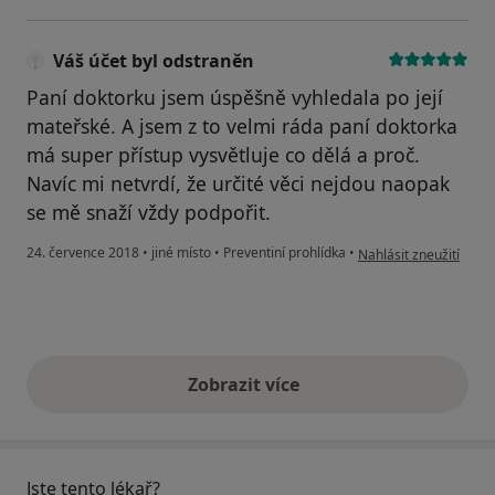
Váš účet byl odstraněn
Paní doktorku jsem úspěšně vyhledala po její
mateřské. A jsem z to velmi ráda paní doktorka
má super přístup vysvětluje co dělá a proč.
Navíc mi netvrdí, že určité věci nejdou naopak
se mě snaží vždy podpořit.
podle názoru uživatele
24. července 2018
•
jiné místo
•
Preventiní prohlídka
•
Nahlásit zneužití
Zobrazit více
výše uvedené názory
Jste tento lékař?