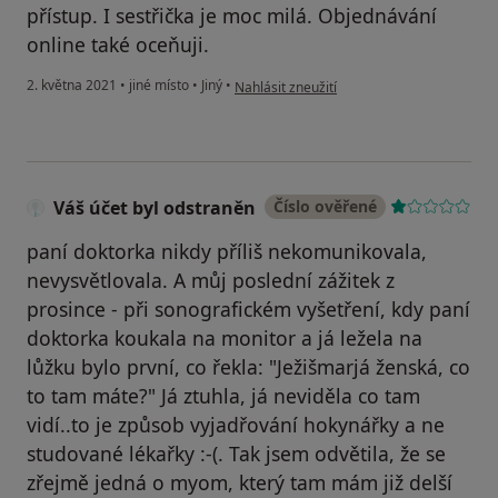
přístup. I sestřička je moc milá. Objednávání
online také oceňuji.
podle názoru uživatele J.S.
2. května 2021
•
jiné místo
•
Jiný
•
Nahlásit zneužití
Váš účet byl odstraněn
Číslo ověřené
paní doktorka nikdy příliš nekomunikovala,
nevysvětlovala. A můj poslední zážitek z
prosince - při sonografickém vyšetření, kdy paní
doktorka koukala na monitor a já ležela na
lůžku bylo první, co řekla: "Ježišmarjá ženská, co
to tam máte?" Já ztuhla, já neviděla co tam
vidí..to je způsob vyjadřování hokynářky a ne
studované lékařky :-(. Tak jsem odvětila, že se
zřejmě jedná o myom, který tam mám již delší