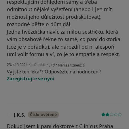
respektujícím dohledem samy a třeba
odmítnout nějaké vyšetření (anebo i jen mít
možnost jeho důležitost prodiskutovat),
rozhodně běžte o dům dál.
Jedna hvězdička navíc za milou sestřičku, která
vám obsahově řekne to samé, co paní doktorka
(což je v pořádku), ale narozdíl od ní alespoň
umí volit formu a ví, co je to empatie a respekt.
podle názoru uživatele Kateřina
23. září 2024
•
jiné místo
•
Jiný
•
Nahlásit zneužití
Vy jste ten lékař? Odpovězte na hodnocení!
Zaregistrujte se nyní
J.K.S.
Číslo ověřené
J
Dokud jsem k paní doktorce z Clinicus Praha