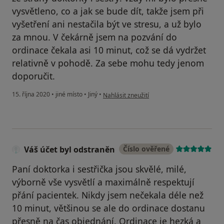
vysvětleno, co a jak se bude dít, takže jsem při
vyšetření ani nestačila být ve stresu, a už bylo
za mnou. V čekárně jsem na pozvání do
ordinace čekala asi 10 minut, což se dá vydržet
relativně v pohodě. Za sebe mohu tedy jenom
doporučit.
podle názoru uživatele A. Š.
15. října 2020
•
jiné místo
•
Jiný
•
Nahlásit zneužití
Váš účet byl odstraněn
Číslo ověřené
Paní doktorka i sestřička jsou skvělé, milé,
výborně vše vysvětlí a maximálně respektují
přání pacientek. Nikdy jsem nečekala déle než
10 minut, většinou se ale do ordinace dostanu
přesně na čas objednání. Ordinace je hezká a