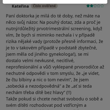
Kateřina
Číslo ověřené
K
Paní doktorka je milá do té doby, než máte na
něco svůj názor. Na pouhý dotaz, zda a proč je
nutný/důležitý prvotrimestrální screening, když
vím, že bych si miminko nechala i v případě
rizika nějaké vady (protože přesně informaci, že
je to v takovém případě v podstatě zbytečné,
jsem měla od jiného gynekologa!), se mi
dostalo velmi nevkusné, necitlivé,
neprofesionální a vůči vyklepané prvorodičce až
nechutné odpovědi v tom smyslu, že „je videt,
že čtu blbiny a nic o tom nevím“, že jsem
„sobecká a nezodpovědná“ a že „ať si teda
nechám třeba dítě bez hlavy“ (!!)
Takže pokud si chcete nechat svobodu o sobě a
svém dítěti rozhodovat pod vstřícným a