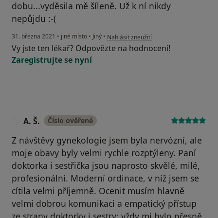
dobu...vyděsila mě šíleně. Už k ní nikdy
nepůjdu :-(
podle názoru uživatele Váš účet byl odst
31. března 2021
•
jiné místo
•
Jiný
•
Nahlásit zneužití
Vy jste ten lékař? Odpovězte na hodnocení!
Zaregistrujte se nyní
A. Š.
Číslo ověřené
A
Z návštěvy gynekologie jsem byla nervózní, ale
moje obavy byly velmi rychle rozptýleny. Paní
doktorka i sestřička jsou naprosto skvělé, milé,
profesionální. Moderní ordinace, v níž jsem se
cítila velmi příjemně. Ocenit musím hlavně
velmi dobrou komunikaci a empatický přístup
ze strany doktorky i sestry: vždy mi bylo přesně