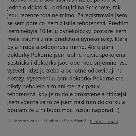
jedna o doktorku ordinujici na Smichove, tak
jsou recenze totalne mimo. Zaregistrovala jsem
se sem pote co jsem zjistila tehotenstvi. Predtim
jsem nebyla 10 let u gynekolozky, protoze jsem
mela trauma z me predchozi gynekolozky, ktera
byla hruba a odbornosti mimo. Ale u pani
doktorky Pokorne jsem uplne nejvic spokojena.
Sestricka i doktorka jsou obe moc prijemne, vse
vysvetli kdyz je treba a ochotne odpovidaji na
dotazy. Vysetreni u pani doktorky Pokorne me
nikdy nebolelo a to ani ster z cipku v
tehotenstvi, kdy je to dole prokrvene a citlivejsi.
Jsem vdecna za to ze jsem nasl tuto doktorku a
doufam ze u ni budu moci zustat naporad. :)
podle názoru uživatele Váš 
25. července 2019
•
jiné místo
•
péče o těhotné
•
Nahlásit zneužití