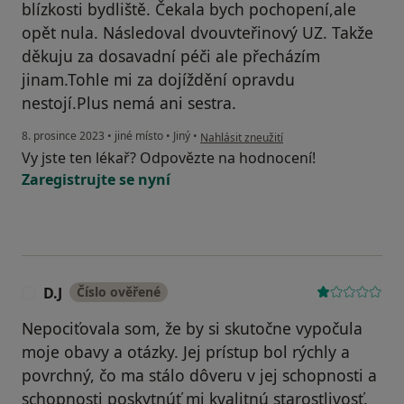
blízkosti bydliště. Čekala bych pochopení,ale
opět nula. Následoval dvouvteřinový UZ. Takže
děkuju za dosavadní péči ale přecházím
jinam.Tohle mi za dojíždění opravdu
nestojí.Plus nemá ani sestra.
podle názoru uživatele J.K.S.
8. prosince 2023
•
jiné místo
•
Jiný
•
Nahlásit zneužití
Vy jste ten lékař? Odpovězte na hodnocení!
Zaregistrujte se nyní
D.J
Číslo ověřené
D
Nepociťovala som, že by si skutočne vypočula
moje obavy a otázky. Jej prístup bol rýchly a
povrchný, čo ma stálo dôveru v jej schopnosti a
schopnosti poskytnúť mi kvalitnú starostlivosť.