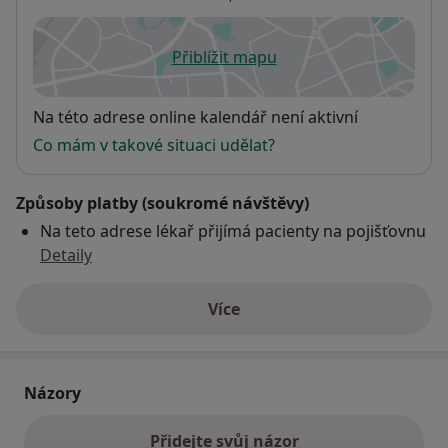
Přiblížit mapu
se otevře v nové záložce
Dostupnost
Na této adrese online kalendář není aktivní
Co mám v takové situaci udělat?
Způsoby platby (soukromé návštěvy)
Na teto adrese lékař přijímá pacienty na pojišťovnu
Detaily
Více
o adrese
Názory
Přidejte svůj názor