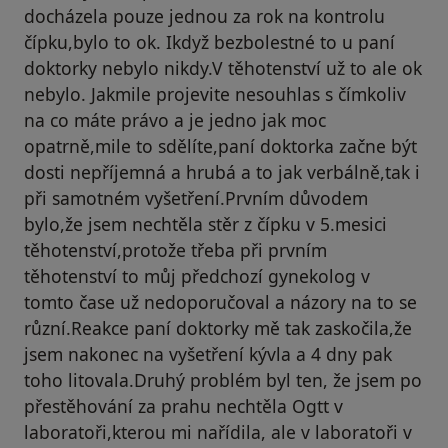
docházela pouze jednou za rok na kontrolu
čípku,bylo to ok. Ikdyž bezbolestné to u paní
doktorky nebylo nikdy.V těhotenství už to ale ok
nebylo. Jakmile projevite nesouhlas s čímkoliv
na co máte právo a je jedno jak moc
opatrně,mile to sdělíte,paní doktorka začne být
dosti nepříjemná a hrubá a to jak verbálně,tak i
při samotném vyšetření.Prvním důvodem
bylo,že jsem nechtěla stěr z čípku v 5.mesici
těhotenství,protože třeba při prvním
těhotenství to můj předchozí gynekolog v
tomto čase už nedoporučoval a názory na to se
různí.Reakce paní doktorky mě tak zaskočila,že
jsem nakonec na vyšetření kývla a 4 dny pak
toho litovala.Druhý problém byl ten, že jsem po
přestěhování za prahu nechtěla Ogtt v
laboratoři,kterou mi nařídila, ale v laboratoři v