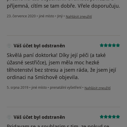
příjemná, cítím se tam dobře. Vřele doporučuju.
podle názoru uživatele Váš účet byl od
23. července 2020
•
jiné místo
•
Jiný
•
Nahlásit zneužití
Váš účet byl odstraněn
Skvělá paní doktorka! Díky její péči (a také
úžasné sestřičce), jsem měla moc hezké
těhotenství bez stresu a jsem ráda, že jsem její
ordinaci na Smíchově objevila.
podle názoru uživatele Váš
5. srpna 2019
•
jiné místo
•
prenatální vyšetření
•
Nahlásit zneužití
Váš účet byl odstraněn
Pridavam se a souhlasim s tim, ze pokud se