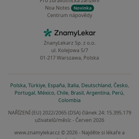
Pro zdravotnická zařízení
Noa Notes
Novinka
Centrum nápovědy
Kontakt
ZnamyLekar - Hlavní stránka
ZnanyLekarz Sp. z o.o.
ul. Kolejowa 5/7
01-217 Warszawa, Polska
se otevře v nové záložce
se otevře v nové záložce
se otevře v nové záložce
se otevře v nové záložce
se otevře v 
se o
Polska
,
Türkiye
,
España
,
Italia
,
Deutschland
,
Česko
,
se otevře v nové záložce
se otevře v nové záložce
se otevře v nové záložce
se otevře v nové záložc
se otevře v 
se ote
Portugal
,
México
,
Chile
,
Brasil
,
Argentina
,
Perú
,
se otevře v nové záložce
Colombia
NAŘÍZENÍ (EU) 2022/2065 (DSA) článek 24: 15.395.179
uživatelů/měsíc - Červen 2026
www.znamylekar.cz © 2026 - Najděte si lékaře a