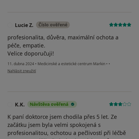
Lucie Z.
Číslo ověřené
L
profesionalita, důvěra, maximální ochota a
péče, empatie.
Velice doporučuji!
11. dubna 2024
•
Medicinské a estetické centrum Markin
•
•
podle názoru uživatele Lucie Z.
Nahlásit zneužití
K.K.
Návštěva ověřená
K
K paní doktorce jsem chodila přes 5 let. Ze
začátku jsem byla velmi spokojená s
profesionalitou, ochotou a pečlivostí při léčbě