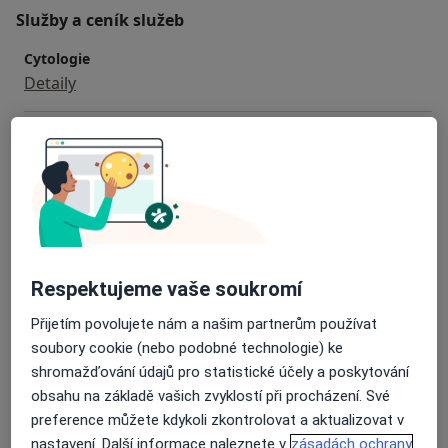
Služby a ceník služeb
Cytologie
Detaily
Diagnostické vyšetření
Detaily
Genetické vyšetření
Detaily
Respektujeme vaše soukromí
Gynekologická operace
Detaily
Přijetím povolujete nám a našim partnerům používat
soubory cookie (nebo podobné technologie) ke
Gynekologické vyšetření
shromažďování údajů pro statistické účely a poskytování
Detaily
obsahu na základě vašich zvyklostí při procházení. Své
preference můžete kdykoli zkontrolovat a aktualizovat v
+ 5 služby
nastavení. Další informace naleznete v
zásadách ochrany