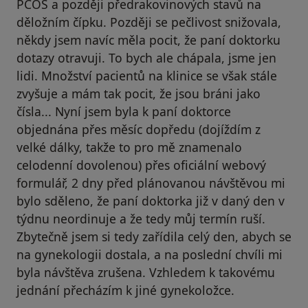
PCOS a později předrakovinových stavů na
děložním čípku. Později se pečlivost snižovala,
někdy jsem navíc měla pocit, že paní doktorku
dotazy otravuji. To bych ale chápala, jsme jen
lidi. Množství pacientů na klinice se však stále
zvyšuje a mám tak pocit, že jsou bráni jako
čísla... Nyní jsem byla k paní doktorce
objednána přes měsíc dopředu (dojíždím z
velké dálky, takže to pro mě znamenalo
celodenní dovolenou) přes oficiální webový
formulář, 2 dny před plánovanou návštěvou mi
bylo sděleno, že paní doktorka již v daný den v
týdnu neordinuje a že tedy můj termín ruší.
Zbytečně jsem si tedy zařídila celý den, abych se
na gynekologii dostala, a na poslední chvíli mi
byla návštěva zrušena. Vzhledem k takovému
jednání přecházím k jiné gynekoložce.