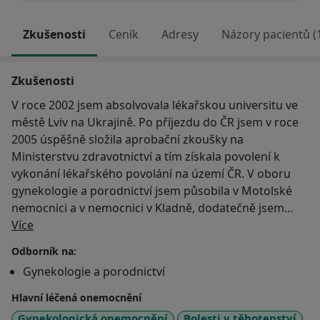
Zkušenosti
Ceník
Adresy
Názory pacientů (
Zkušenosti
V roce 2002 jsem absolvovala lékařskou universitu ve
městě Lviv na Ukrajině. Po příjezdu do ČR jsem v roce
2005 úspěšně složila aprobační zkoušky na
Ministerstvu zdravotnictví a tím získala povolení k
vykonání lékařského povolání na území ČR. V oboru
gynekologie a porodnictví jsem působila v Motolské
nemocnici a v nemocnici v Kladně, dodatečně jsem
O mně
pracovala v gynekologické ambulanci RHG spol. s. r. o.
Více
v Kralupech nad Vltavou a také v Gynoport s.r.o. v
Odborník na:
Kladně. V r. 2010 a 2011 jsem absolvovala odbornou
Gynekologie a porodnictví
stáž v dětské gynekologii pod vedením Prof. MUDr.
Jana Hořejšího, DrSc. v Motole a poté působila také
Hlavní léčená onemocnění
jako dětský gynekolog v Kladenské nemocnici. V r. 2012
Gynekologická onemocnění
Bolesti v těhotenství