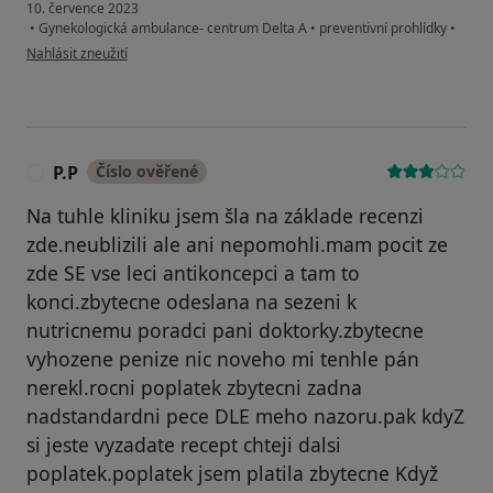
10. července 2023
•
Gynekologická ambulance- centrum Delta A
•
preventivní prohlídky
•
podle názoru uživatele K.K.
Nahlásit zneužití
P.P
Číslo ověřené
P
Na tuhle kliniku jsem šla na základe recenzi
zde.neublizili ale ani nepomohli.mam pocit ze
zde SE vse leci antikoncepci a tam to
konci.zbytecne odeslana na sezeni k
nutricnemu poradci pani doktorky.zbytecne
vyhozene penize nic noveho mi tenhle pán
nerekl.rocni poplatek zbytecni zadna
nadstandardni pece DLE meho nazoru.pak kdyZ
si jeste vyzadate recept chteji dalsi
poplatek.poplatek jsem platila zbytecne Když