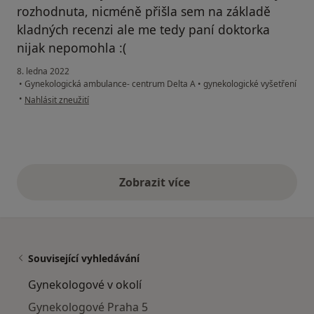
rozhodnuta, nicméně přišla sem na základě
kladných recenzi ale me tedy paní doktorka
nijak nepomohla :(
8. ledna 2022
•
Gynekologická ambulance- centrum Delta A
•
gynekologické vyšetření
podle názoru uživatele Samantha
•
Nahlásit zneužití
Zobrazit více
výše uvedené názory
Související vyhledávání
Gynekologové v okolí
Gynekologové Praha 5