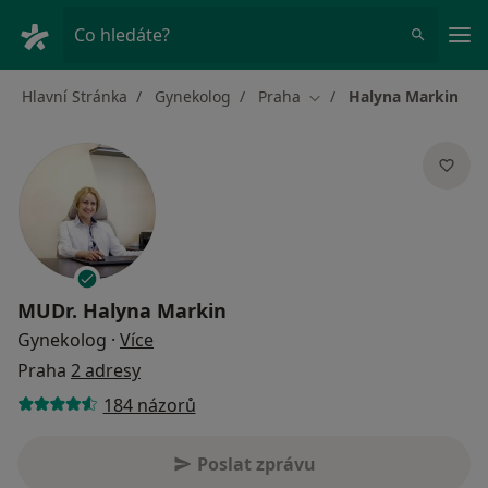
Hla
Co hledáte?
Hlavní Stránka
Gynekolog
Praha
Halyna Markin
Změna města
MUDr.
Halyna Markin
o specializacích
Gynekolog
·
Více
Praha
2 adresy
184 názorů
Poslat zprávu