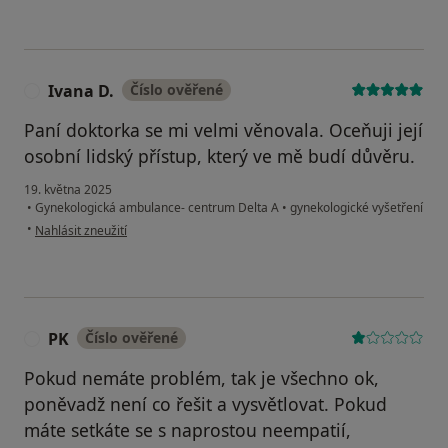
Ivana D.
Číslo ověřené
I
Paní doktorka se mi velmi věnovala. Oceňuji její
osobní lidský přístup, který ve mě budí důvěru.
19. května 2025
•
Gynekologická ambulance- centrum Delta A
•
gynekologické vyšetření
podle názoru uživatele Ivana D.
•
Nahlásit zneužití
PK
Číslo ověřené
P
Pokud nemáte problém, tak je všechno ok,
poněvadž není co řešit a vysvětlovat. Pokud
máte setkáte se s naprostou neempatií,