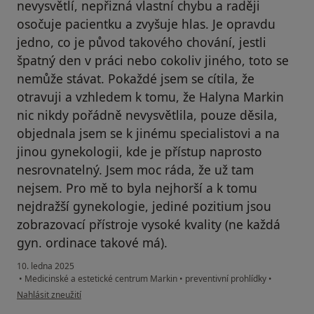
nevysvětlí, nepřizná vlastní chybu a raději
osočuje pacientku a zvyšuje hlas. Je opravdu
jedno, co je původ takového chování, jestli
špatný den v práci nebo cokoliv jiného, toto se
nemůže stávat. Pokaždé jsem se cítila, že
otravuji a vzhledem k tomu, že Halyna Markin
nic nikdy pořádně nevysvětlila, pouze děsila,
objednala jsem se k jinému specialistovi a na
jinou gynekologii, kde je přístup naprosto
nesrovnatelný. Jsem moc ráda, že už tam
nejsem. Pro mě to byla nejhorší a k tomu
nejdražší gynekologie, jediné pozitium jsou
zobrazovací přístroje vysoké kvality (ne každá
gyn. ordinace takové má).
10. ledna 2025
•
Medicinské a estetické centrum Markin
•
preventivní prohlídky
•
podle názoru uživatele PK
Nahlásit zneužití