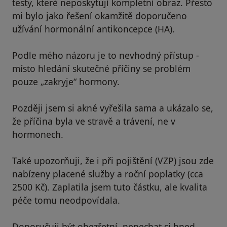
testy, které neposkytují kompletní obraz. Přesto
mi bylo jako řešení okamžitě doporučeno
užívání hormonální antikoncepce (HA).
Podle mého názoru je to nevhodný přístup -
místo hledání skutečné příčiny se problém
pouze „zakryje“ hormony.
Později jsem si akné vyřešila sama a ukázalo se,
že příčina byla ve stravě a trávení, ne v
hormonech.
Také upozorňuji, že i při pojištění (VZP) jsou zde
nabízeny placené služby a roční poplatky (cca
2500 Kč). Zaplatila jsem tuto částku, ale kvalita
péče tomu neodpovídala.
Doporučuji být obezřetní, nenechat si hned