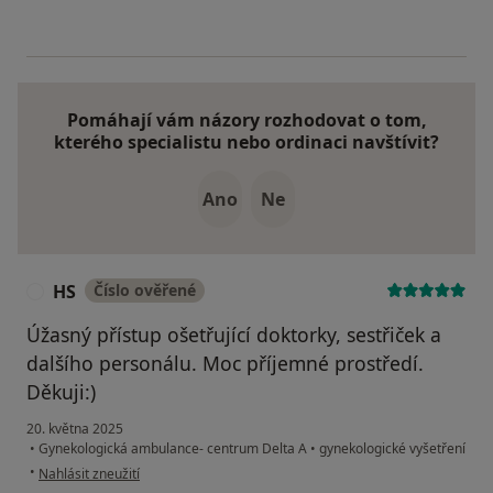
Pomáhají vám názory rozhodovat o tom,
kterého specialistu nebo ordinaci navštívit?
Ano
Ne
HS
Číslo ověřené
H
Úžasný přístup ošetřující doktorky, sestřiček a
dalšího personálu. Moc příjemné prostředí.
Děkuji:)
20. května 2025
•
Gynekologická ambulance- centrum Delta A
•
gynekologické vyšetření
podle názoru uživatele HS
•
Nahlásit zneužití