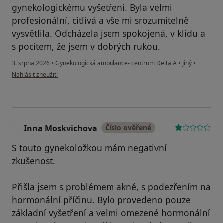
gynekologickému vyšetření. Byla velmi
profesionální, citlivá a vše mi srozumitelně
vysvětlila. Odcházela jsem spokojená, v klidu a
s pocitem, že jsem v dobrých rukou.
3. srpna 2026
•
Gynekologická ambulance- centrum Delta A
•
Jiný
•
podle názoru uživatele Lucie
Nahlásit zneužití
Inna Moskvichova
Číslo ověřené
I
S touto gynekoložkou mám negativní
zkušenost.
Přišla jsem s problémem akné, s podezřením na
hormonální příčinu. Bylo provedeno pouze
základní vyšetření a velmi omezené hormonální