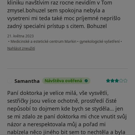
kliniku navštívim raz rocne nevidím v Tom
zmysel.bohuzel sem spokojna nebyla a
vysetreni mi teda také moc príjemné neprišlo
zadný specialni prístup s citem. Bohuzel
21. května 2023
•
Medicinské a estetické centrum Markin
•
gynekologické vyšetření
•
podle názoru uživatele P.P
Nahlásit zneužití
Samantha
Návštěva ověřená
S
Paní doktorka je velice milá, vše vysvětli,
sestřičky jsou velice ochotně, prostředí čisté
nepůsobí to dojmem kde bych se styděla… jen
se mi zdalo ze paní doktorka mi chce vnutit svůj
názor a nerespektovala můj a pořad mi
nabízela něco jiného bit sem to nechtěla a byla