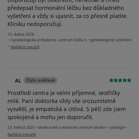
předepsat hormonální léčbu bez důkladného
vyšetření a vždy si ujasnit, za co přesně platíte.
Kliniku nedoporučuji.
10. dubna 2026
•
Gynekologická ambulance- centrum Delta A
•
gynekologické vyšetření
podle názoru uživatele Inna Moskvichova
•
Nahlásit zneužití
AL
Číslo ověřené
A
Prostředí centra je velmi příjemné, sestřičky
milé. Paní doktorka vždy vše srozumitelně
vysvětlí, je empatická a citlivá. S péči zde jsem
spokojená a mohu jen doporučit.
23. května 2025
•
Medicinské a estetické centrum Markin
•
cytologie
•
podle názoru uživatele AL
Nahlásit zneužití