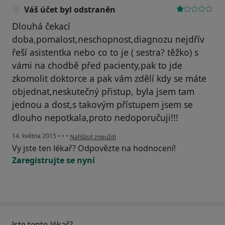
Váš účet byl odstraněn
Dlouhá čekací
doba,pomalost,neschopnost,diagnozu nejdřív
řeší asistentka nebo co to je ( sestra? těžko) s
vámi na chodbě před pacienty,pak to jde
zkomolit doktorce a pak vám zdělí kdy se máte
objednat,neskutečný přistup, byla jsem tam
jednou a dost,s takovým přístupem jsem se
dlouho nepotkala,proto nedoporučuji!!!
podle názoru uživatele Váš účet byl odstraněn
14. května 2015
•
•
•
Nahlásit zneužití
Vy jste ten lékař? Odpovězte na hodnocení!
Zaregistrujte se nyní
Jste tento lékař?