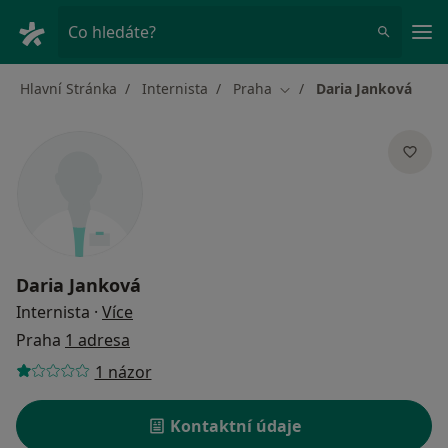
Hla
Co hledáte?
Hlavní Stránka
Internista
Praha
Daria Janková
Změna města
Daria Janková
o specializacích
Internista
·
Více
Praha
1 adresa
1 názor
Kontaktní údaje