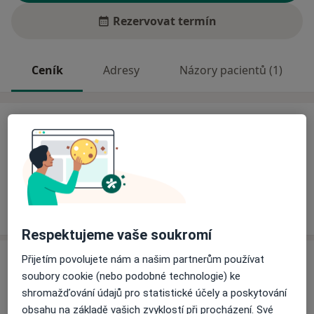
Rezervovat termín
Ceník
Adresy
Názory pacientů (1)
Ceník
Informace o službách a cenách nejsou k dispozici
Tento specialista ještě nepřidával žádné informace o
svých službách.
Respektujeme vaše soukromí
Adresa
Přijetím povolujete nám a našim partnerům používat
soubory cookie (nebo podobné technologie) ke
shromažďování údajů pro statistické účely a poskytování
Ordinace
obsahu na základě vašich zvyklostí při procházení. Své
Praha