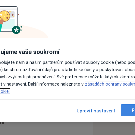
ách nejsou k dispozici
ádné informace o svých službách.
ujeme vaše soukromí
ovolujete nám a našim partnerům používat soubory cookie (nebo po
e) ke shromažďování údajů pro statistické účely a poskytování obs
ich zvyklostí při procházení. Své preference můžete kdykoli zkontro
t v nastavení. Další informace naleznete v
zásadách ochrany soukr
okie.
 mapu
 otevře v nové záložce
P
Upravit nastavení
ní