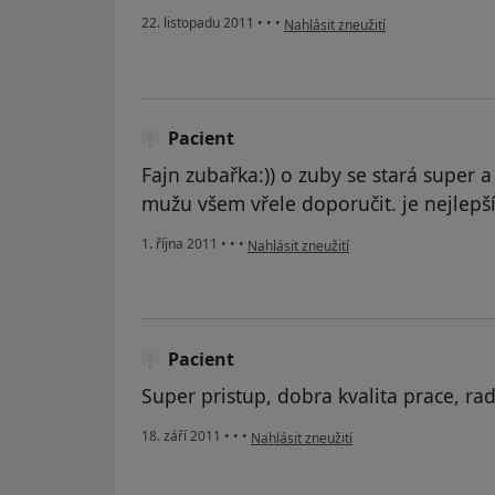
podle názoru uživatele Pacient
22. listopadu 2011
•
•
•
Nahlásit zneužití
Pacient
Fajn zubařka:)) o zuby se stará super 
mužu všem vřele doporučit. je nejlepš
podle názoru uživatele Pacient
1. října 2011
•
•
•
Nahlásit zneužití
Pacient
Super pristup, dobra kvalita prace, rad
podle názoru uživatele Pacient
18. září 2011
•
•
•
Nahlásit zneužití