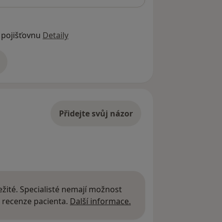
 pojišťovnu
Detaily
adrese
Přidejte svůj názor
žité. Specialisté nemají možnost
Další informace o názor
 recenze pacienta.
Další informace.