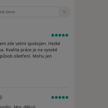
zorech
sem zde velmi spokojen. Hezké
ka. Kvalita práce je na vysoké
 způsob ošetření. Mohu jen
straněn
é
rsonálu. Moc děkuji