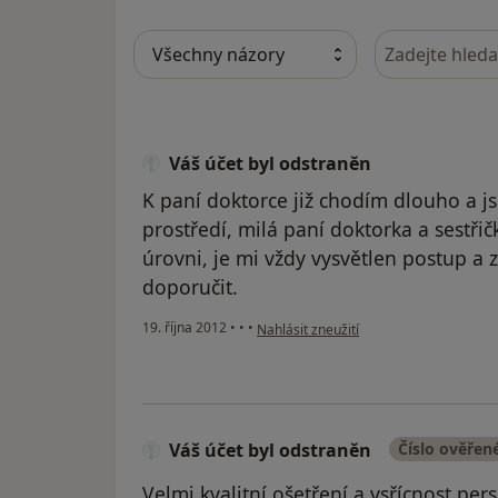
Hledejte v ná
Váš účet byl odstraněn
K paní doktorce již chodím dlouho a j
prostředí, milá paní doktorka a sestřič
úrovni, je mi vždy vysvětlen postup a
doporučit.
podle názoru uživatele Váš účet byl od
19. října 2012
•
•
•
Nahlásit zneužití
Váš účet byl odstraněn
Číslo ověřen
Velmi kvalitní ošetření a vsřícnost pe