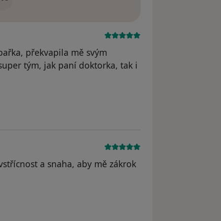
bařka, překvapila mě svým
super tým, jak paní doktorka, tak i
.
vstřícnost a snaha, aby mě zákrok
dstraněn