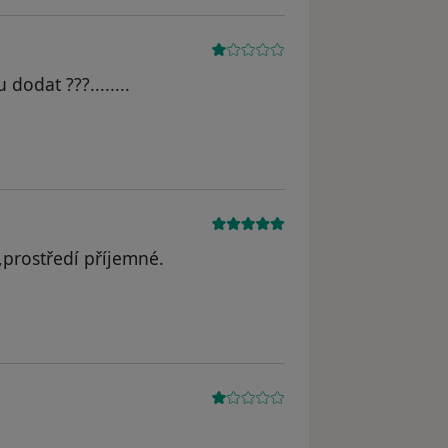
dodat ???........
dstraněn
,prostředí příjemné.
dstraněn