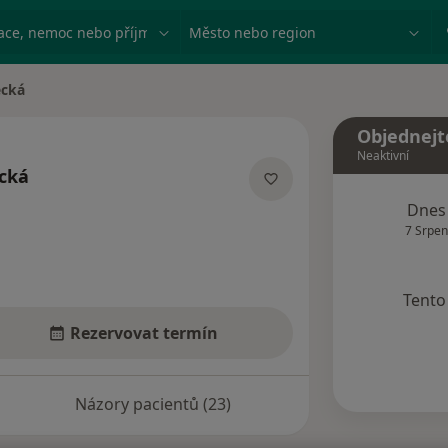
ace, nemoc nebo příjmení
Město nebo region
cká
Objednejt
Neaktivní
cká
ích
Dnes
7 Srpen
Tento 
Rezervovat termín
Názory pacientů (23)