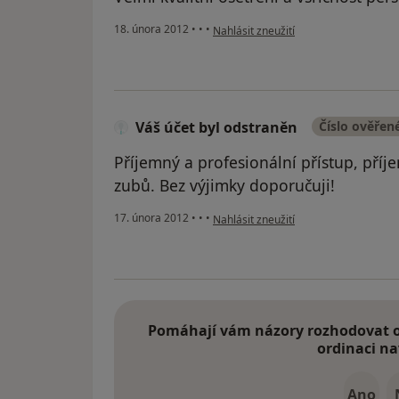
podle názoru uživatele Váš účet byl o
18. února 2012
•
•
•
Nahlásit zneužití
Váš účet byl odstraněn
Číslo ověřen
Příjemný a profesionální přístup, příj
zubů. Bez výjimky doporučuji!
podle názoru uživatele Váš účet byl o
17. února 2012
•
•
•
Nahlásit zneužití
Pomáhají vám názory rozhodovat o 
ordinaci na
Ano