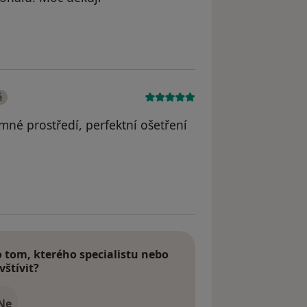
dstraněn
é
emné prostředí, perfektní ošetření
dstraněn
tom, kterého specialistu nebo
vštívit?
Ne