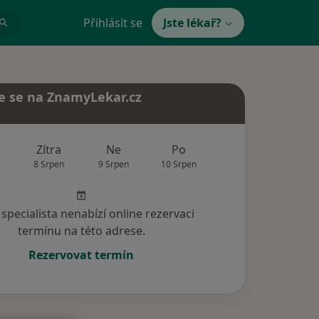
Přihlásit se
Jste lékař?
e se na ZnamyLekar.cz
Zítra
Ne
Po
Út
St
8 Srpen
9 Srpen
10 Srpen
11 Srpen
12 Srp
specialista nenabízí online rezervaci
termínu na této adrese.
Rezervovat termín