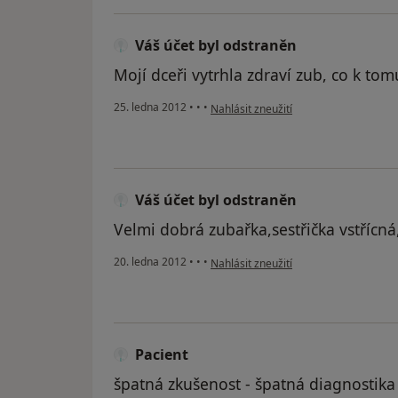
Váš účet byl odstraněn
Mojí dceři vytrhla zdraví zub, co k tomu 
podle názoru uživatele Váš účet byl o
25. ledna 2012
•
•
•
Nahlásit zneužití
Váš účet byl odstraněn
Velmi dobrá zubařka,sestřička vstřícná
podle názoru uživatele Váš účet byl o
20. ledna 2012
•
•
•
Nahlásit zneužití
Pacient
špatná zkušenost - špatná diagnostika