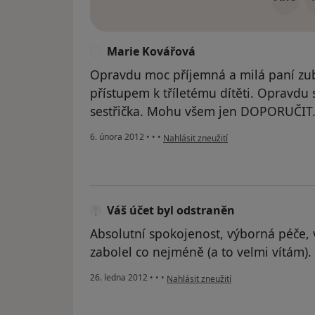
Marie Kovářová
M
Opravdu moc příjemná a milá paní zu
přístupem k tříletému dítěti. Opravdu 
sestřička. Mohu všem jen DOPORUČIT
podle názoru uživatele Marie Kovářová
6. února 2012
•
•
•
Nahlásit zneužití
Váš účet byl odstraněn
Absolutní spokojenost, výborná péče, 
zabolel co nejméně (a to velmi vítám).
podle názoru uživatele Váš účet byl o
26. ledna 2012
•
•
•
Nahlásit zneužití