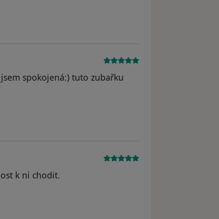
a jsem spokojená:) tuto zubařku
í
ost k ni chodit.