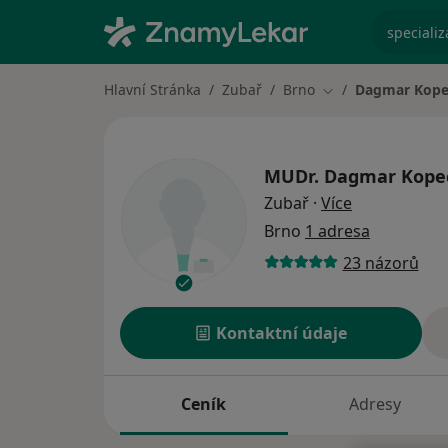
specializ
Hlavní Stránka
Zubař
Brno
Dagmar Kope
Změna města
MUDr.
Dagmar Kope
o specializac
Zubař
·
Více
Brno
1 adresa
23 názorů
Kontaktní údaje
Ceník
Adresy