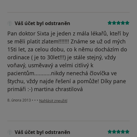
Váš účet byl odstraněn
Pan doktor Sixta je jeden z mála lékařů, kteří by
se měli platit zlatem!!!!!!! Známe se už od mých
15ti let, za celou dobu, co k němu docházím do
ordinace ( je to 30let!!!) je stále stejný, vždy
voňavý, usměvavý a velmi citlivý k
pacientům...........nikdy nenechá človíčka ve
štychu, vždy najde řešení a pomůže! Díky pane
primáři :-) martina chrastilová
podle názoru uživatele Váš účet byl odstraněn
8. února 2013
•
•
•
Nahlásit zneužití
Váš účet byl odstraněn