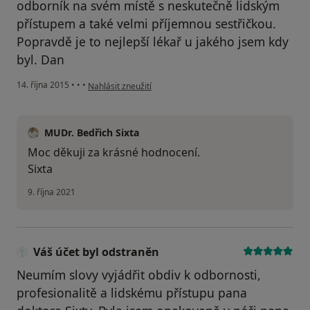
odborník na svém místě s neskutečně lidským
přístupem a také velmi příjemnou sestřičkou.
Popravdě je to nejlepší lékař u jakého jsem kdy
byl. Dan
podle názoru uživatele Váš účet byl odstraněn
14. října 2015
•
•
•
Nahlásit zneužití
MUDr. Bedřich Sixta
Moc děkuji za krásné hodnocení.
Sixta
9. října 2021
Váš účet byl odstraněn
Neumím slovy vyjádřit obdiv k odbornosti,
profesionalitě a lidskému přístupu pana