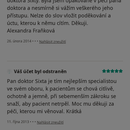
doktora Sixty. Byla jsem opakovaně v péči pana
doktora a nesmírně si vážím veškerého jeho
přístupu. Nelze do slov vložit poděkování a
úctu, kterou k němu cítím. Děkuji.
Alexandra Fraňková
podle názoru uživatele Váš účet byl odstraněn
26. února 2014
•
•
•
Nahlásit zneužití
Váš účet byl odstraněn
Pan doktor Sixta je tím nejlepším specialistou
ve svém oboru, k pacientům se chová citlivě,
ochotně a jemně, při sebemenším zákroku se
snaží, aby pacient netrpěl. Moc mu děkuji za
péči, kterou mi věnoval. Krátká
podle názoru uživatele Váš účet byl odstraněn
11. října 2013
•
•
•
Nahlásit zneužití