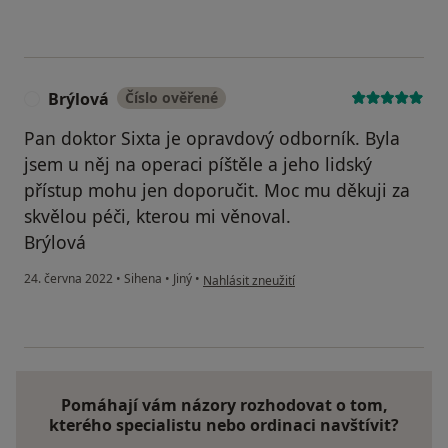
Brýlová
Číslo ověřené
B
Pan doktor Sixta je opravdový odborník. Byla
jsem u něj na operaci píštěle a jeho lidský
přístup mohu jen doporučit. Moc mu děkuji za
skvělou péči, kterou mi věnoval.
Brýlová
podle názoru uživatele Brýlová
24. června 2022
•
Sihena
•
Jiný
•
Nahlásit zneužití
Pomáhají vám názory rozhodovat o tom,
kterého specialistu nebo ordinaci navštívit?