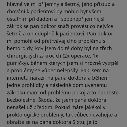
hlavně velmi příjemný a šetrný, jeho přístup a
chování k pacientovi by mohlo být všem
ostatním příkladem a i sebenepříjemnější
zákrok se pan doktor snaží provést co nejvíce
šetrně a ohleduplně k pacientovi. Pan doktor
mi pomohl od přetrvávajícího problému s
hemoroidy, kdy jsem do té doby byl na třech
chirurgických zákrocích (2x operace, 1x
gumičky), během kterých jsem si hrozně vytrpěl
a problémy se vůbec nelepšily. Pak jsem na
internetu narazil na pana doktora a během
jedné prohlídky a následně domluvenému
zákroku mám od problému pokoj a to naprosto
bezbolestně. Škoda, že jsem pana doktora
nenašel už předtím. Pokud máte jakékoliv
proktologické problémy, tak vůbec neváhejte a
obraťte se na pana doktora Sixtu, je to