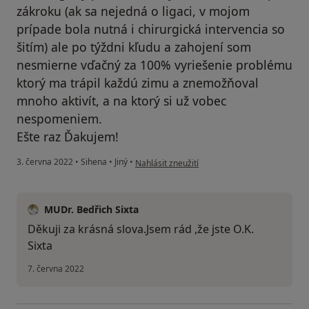
zákroku (ak sa nejedná o ligaci, v mojom
prípade bola nutná i chirurgická intervencia so
šitím) ale po týždni kľudu a zahojení som
nesmierne vďačný za 100% vyriešenie problému
ktorý ma trápil každú zimu a znemožňoval
mnoho aktivít, a na ktorý si už vobec
nespomeniem.
Ešte raz Ďakujem!
podle názoru uživatele S.M.
3. června 2022
•
Sihena
•
Jiný
•
Nahlásit zneužití
MUDr. Bedřich Sixta
Děkuji za krásná slova.Jsem rád ,že jste O.K.
Sixta
7. června 2022