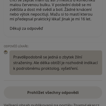
malou červenou bulku. V poslední době se mi
zvětšila a dost mě svědí a bolí. Žádné krvácení
nebo výtok nepociťuji. Mažu si to mastí kterou
mi předepsal praktický lékař. Jinak je mi 16 let.
Děkuji za odpověď
ODPOVĚĎ LÉKAŘE:
Pravděpodobně se jedná o zbytek žilní
straženiny. Ale délka obtíží je rozhodně indikací
k podrobnému proktolog. vyšetření.
Prohlížet všechny odpovědi
Veškerý obsah publikovaný na portálu ZnamyLekar.cz