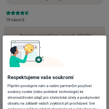
19 názorů
Recenze pacientů jsou pro nás důležité.
Specialisté nemají možnost zaplatit za
odstranění nebo změnu recenze pacienta.
Další informace o názorech
Další informace.
Respektujeme vaše soukromí
Přijetím povolujete nám a našim partnerům používat
Hledejte v názorech
soubory cookie (nebo podobné technologie) ke
shromažďování údajů pro statistické účely a poskytování
obsahu na základě vašich zvyklostí při procházení. Své