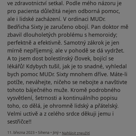
ve zdravotnictví setkal. Podle mého názoru je
pro pacienta důležitá nejen odborná pomoc,
ale i lidské zacházení. V ordinaci MUDr.
Bedřicha Sixty je zaručeno obojí. Pan doktor mě
zbavil dlouholetých problému s hemoroidy;
perfektně a efektivně. Samotný zákrok je jen
mírně nepříjemný, ale v pohodě se dá vydržet.
A to jsem dost bolestínský človek, bojící se
lékářů! Kdybych tušil, jak je to snadné, vyhledal
bych pomoc MUDr. Sixty mnohem dříve. Máte-li
potíže, neváhejte, ničeho se nebojte a navštivte
tohoto báječného muže. Kromě podrobného
vysvětlení, šetrnosti a kontinuálního popisu
toho, co dělá, je ohromně lidský a přátelský.
Velmi uctivě a z celého srdce děkuji jemu i
sestřičce!!
podle názoru uživatele Jiří Plešek
11. března 2023
•
Sihena
•
Jiný
•
Nahlásit zneužití