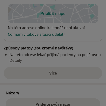
Přiblížit mapu
se otevře v nové záložce
Dostupnost
Na této adrese online kalendář není aktivní
Co mám v takové situaci udělat?
Způsoby platby (soukromé návštěvy)
Na teto adrese lékař přijímá pacienty na pojišťovnu
Detaily
Více
o adrese
Názory
Přidejte svůj názor