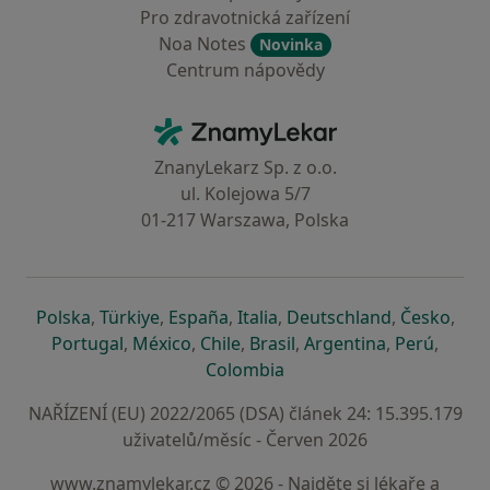
Pro zdravotnická zařízení
Noa Notes
Novinka
Centrum nápovědy
Kontakt
ZnamyLekar - Hlavní stránka
ZnanyLekarz Sp. z o.o.
ul. Kolejowa 5/7
01-217 Warszawa, Polska
se otevře v nové záložce
se otevře v nové záložce
se otevře v nové záložce
se otevře v nové záložce
se otevře v 
se o
Polska
,
Türkiye
,
España
,
Italia
,
Deutschland
,
Česko
,
se otevře v nové záložce
se otevře v nové záložce
se otevře v nové záložce
se otevře v nové záložc
se otevře v 
se ote
Portugal
,
México
,
Chile
,
Brasil
,
Argentina
,
Perú
,
se otevře v nové záložce
Colombia
NAŘÍZENÍ (EU) 2022/2065 (DSA) článek 24: 15.395.179
uživatelů/měsíc - Červen 2026
www.znamylekar.cz © 2026 - Najděte si lékaře a