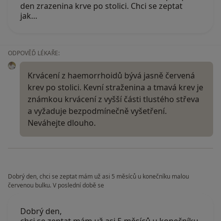
den zrazenina krve po stolici. Chci se zeptat
jak…
ODPOVĚĎ LÉKAŘE:
Krvácení z haemorrhoidů bývá jasně červená
krev po stolici. Kevní straženina a tmavá krev je
známkou krvácení z vyšší části tlustého střeva
a vyžaduje bezpodmínečně vyšetření.
Neváhejte dlouho.
Dobrý den, chci se zeptat mám už asi 5 měsíců u konečníku malou
červenou bulku. V poslední době se
Dobrý den,
chci se zeptat mám už asi 5 měsíců u konečníku