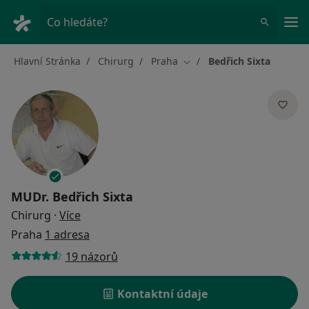
Hla
Co hledáte?
Hlavní Stránka
Chirurg
Praha
Bedřich Sixta
Změna města
MUDr.
Bedřich Sixta
o specializacích
Chirurg
·
Více
Praha
1 adresa
19 názorů
Kontaktní údaje