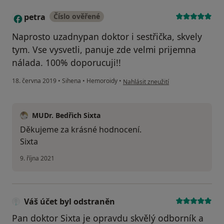
petra
Číslo ověřené
P
Naprosto uzadnypan doktor i sestřička, skvely
tym. Vse vysvetli, panuje zde velmi prijemna
nálada. 100% doporucuji!!
podle názoru uživatele petra
18. června 2019
•
Sihena
•
Hemoroidy
•
Nahlásit zneužití
MUDr. Bedřich Sixta
Děkujeme za krásné hodnocení.
Sixta
9. října 2021
Váš účet byl odstraněn
Pan doktor Sixta je opravdu skvělý odborník a