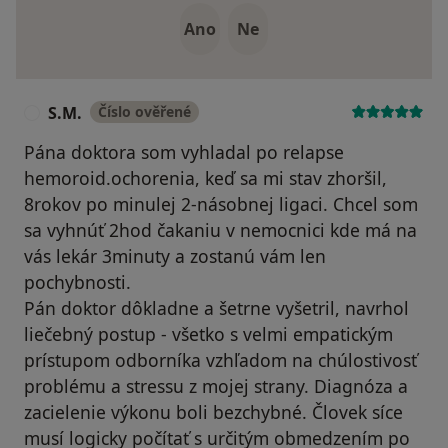
Ano
Ne
S.M.
Číslo ověřené
S
Pána doktora som vyhladal po relapse
hemoroid.ochorenia, keď sa mi stav zhoršil,
8rokov po minulej 2-násobnej ligaci. Chcel som
sa vyhnúť 2hod čakaniu v nemocnici kde má na
vás lekár 3minuty a zostanú vám len
pochybnosti.
Pán doktor dôkladne a šetrne vyšetril, navrhol
liečebný postup - všetko s velmi empatickým
prístupom odborníka vzhľadom na chúlostivosť
problému a stressu z mojej strany. Diagnóza a
zacielenie výkonu boli bezchybné. Človek síce
musí logicky počítať s určitým obmedzením po