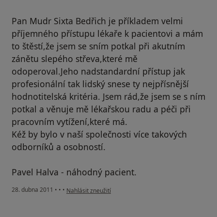
Pan Mudr Sixta Bedřich je příkladem velmi
příjemného přístupu lékaře k pacientovi a mám
to štěstí,že jsem se sním potkal při akutním
zánětu slepého střeva,které mě
odoperoval.Jeho nadstandardní přístup jak
profesionální tak lidský snese ty nejpřísnější
hodnotitelská kritéria. Jsem rád,že jsem se s ním
potkal a věnuje mě lékařskou radu a péči při
pracovním vytížení,které má.
Kéž by bylo v naší společnosti více takových
odborníků a osobností.
Pavel Halva - náhodný pacient.
podle názoru uživatele Váš účet byl odstraněn
28. dubna 2011
•
•
•
Nahlásit zneužití