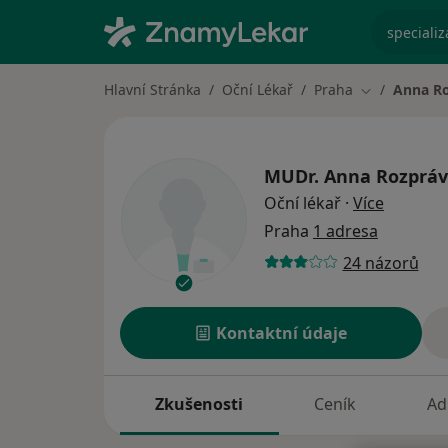
specializ
Hlavní Stránka
Oční Lékař
Praha
Anna R
Změna měst
MUDr.
Anna Rozprá
o specia
Oční lékař
·
Více
Praha
1 adresa
24 názorů
Kontaktní údaje
Zkušenosti
Ceník
Ad