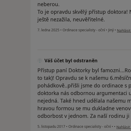
neberou.
To je opravdu skvělý přístup doktora! 
ještě nezažila, neuvěřitelné.
podle ná
7. ledna 2025
•
Ordinace specialisty - oční
•
Jiný
•
Nahlásit
Váš účet byl odstraněn
Přístup paní Doktorky byl famozni...Ro
to tak)! Opravdu se k našemu 6.měsí
pohádkově..přišli jsme do ordinace s
doktorka nás odbornou argumentaci ukl
nejedná. Také hned udělala našemu mi
hravou formou se mu dukladne venoval
odborbost v jednom. Za naší rodinu ji
podle náz
5. listopadu 2017
•
Ordinace specialisty - oční
•
•
Nahlásit 