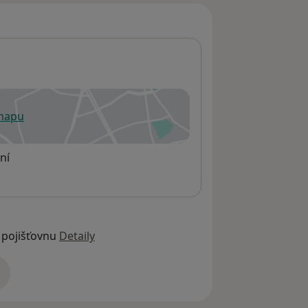
 mapu
 otevře v nové záložce
ní
 pojišťovnu
Detaily
adrese