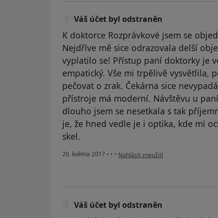
Váš účet byl odstraněn
K doktorce Rozprávkové jsem se objed
Nejdříve mě sice odrazovala delší obje
vyplatilo se! Přístup paní doktorky je v
empatický. Vše mi trpělivě vysvětlila, p
pečovat o zrak. Čekárna sice nevypadá
přístroje má moderní. Návštěvu u pan
dlouho jsem se nesetkala s tak příje
je, že hned vedle je i optika, kde mi 
skel.
podle názoru uživatele Váš účet byl 
20. května 2017
•
•
•
Nahlásit zneužití
Váš účet byl odstraněn