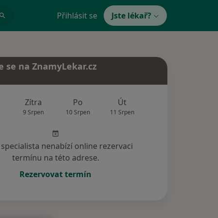
Přihlásit se
Jste lékař?
e se na ZnamyLekar.cz
Zítra
Po
Út
St
Čt
9 Srpen
10 Srpen
11 Srpen
12 Srpen
13 Srp
specialista nenabízí online rezervaci
termínu na této adrese.
Rezervovat termín