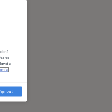
dobné
ahu na
lovat a
omí a
řijmout