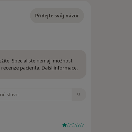
Přidejte svůj názor
žité. Specialisté nemají možnost
Další informace o názor
 recenze pacienta.
Další informace.
zorech