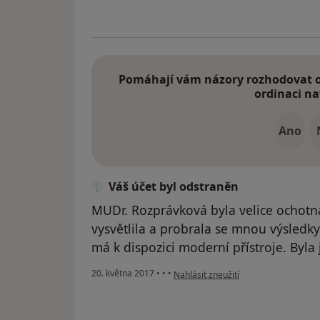
Pomáhají vám názory rozhodovat o 
ordinaci na
Ano
Váš účet byl odstraněn
MUDr. Rozprávková byla velice ochotná
vysvětlila a probrala se mnou výsledky.
má k dispozici moderní přístroje. Byla
podle názoru uživatele Váš účet byl 
20. května 2017
•
•
•
Nahlásit zneužití