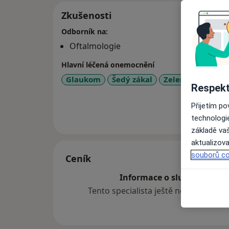
Zkušenosti
Odborník na:
Oftalmologie
Hlavní léčená onemocnění
Glaukom
Šedý zákal
Zelený zákal
A
Respekt
Přijetím p
Více
o 
technologi
základě vaš
aktualizova
souborů co
Ceník
Informace o službách a cen
Tento specialista ještě nepřidával ž