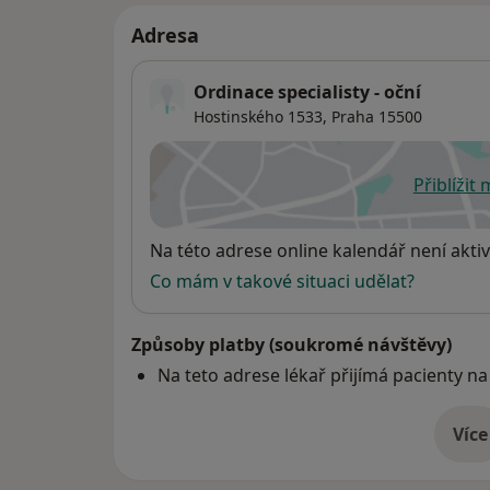
Adresa
Ordinace specialisty - oční
Hostinského 1533,
Praha
15500
Přiblížit
se
Dostupnost
Na této adrese online kalendář není aktiv
Co mám v takové situaci udělat?
Způsoby platby (soukromé návštěvy)
Na teto adrese lékař přijímá pacienty na
Více
o 