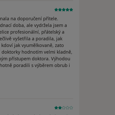
nala na doporučení přítele.
dnací doba, ale vydržela jsem a
elice profesionální, přátelský a
ečlivě vyšetřila a poradila, jak
 kdoví jak vyumělkovaně, zato
í doktorky hodnotím velmi kladně,
mným přístupem doktora. Výhodou
ochotně poradili s výběrem obrub i
odstraněn