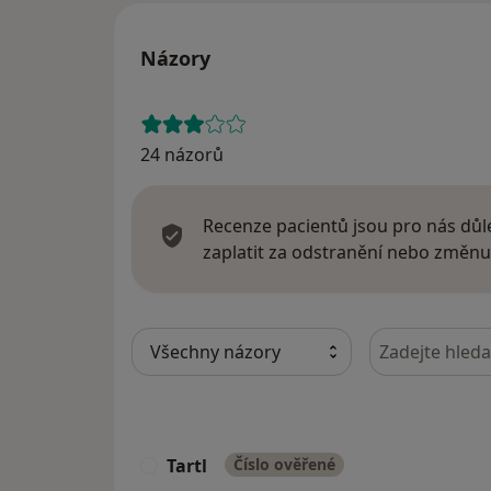
Názory
24 názorů
Recenze pacientů jsou pro nás důle
zaplatit za odstranění nebo změnu
Hledejte v ná
Tartl
Číslo ověřené
T