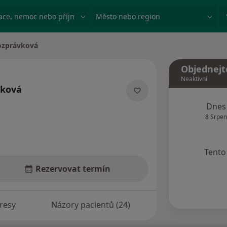
ace, nemoc nebo příjmení
Město nebo region
ozprávková
a
Objednejt
Neaktivní
vková
lizacích
Dnes
8 Srpen
Tento 
Rezervovat termín
resy
Názory pacientů (24)