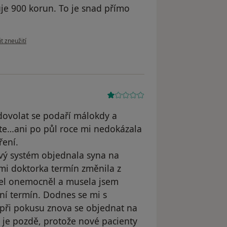
je 900 korun. To je snad přímo
ázoru uživatele Tartl
t zneužití
 dovolat se podaří málokdy a
te…ani po půl roce mi nedokázala
ření.
vý systém objednala syna na
mi doktorka termín změnila z
el onemocněl a musela jsem
dní termín. Dodnes se mi s
při pokusu znova se objednat na
 je pozdě, protože nové pacienty