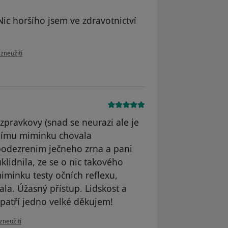
Nic horšího jsem ve zdravotnictví
zoru uživatele Eva
 zneužití
zpravkovy (snad se neurazi ale je
čnímu miminku chovala
 podezrenim ječneho zrna a pani
idnila, ze se o nic takového
minku testy očních reflexu,
a. Úžasný přístup. Lidskost a
 patří jedno velké děkujem!
oru uživatele Váš účet byl odstraněn
zneužití