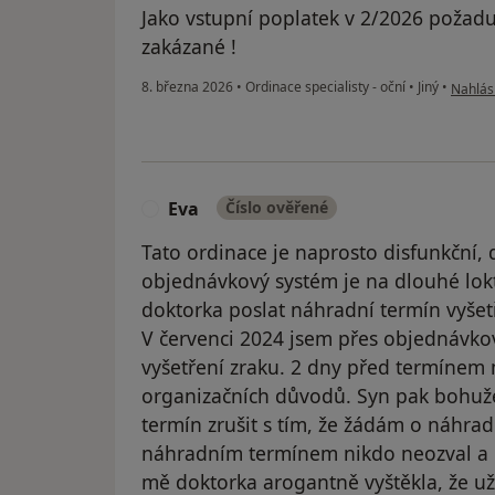
Jako vstupní poplatek v 2/2026 požadu
zakázané !
podle n
8. března 2026
•
Ordinace specialisty - oční
•
Jiný
•
Nahlási
Eva
Číslo ověřené
E
Tato ordinace je naprosto disfunkční,
objednávkový systém je na dlouhé lok
doktorka poslat náhradní termín vyšet
V červenci 2024 jsem přes objednávko
vyšetření zraku. 2 dny před termínem 
organizačních důvodů. Syn pak bohuž
termín zrušit s tím, že žádám o náhra
náhradním termínem nikdo neozval a 
mě doktorka arogantně vyštěkla, že už