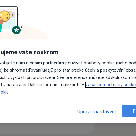
a11y_sr_more_diseases
stigmatismus
Krátkozrakost
+3
ujeme vaše soukromí
ovolujete nám a našim partnerům používat soubory cookie (nebo po
zkušenostech
e) ke shromažďování údajů pro statistické účely a poskytování obs
ich zvyklostí při procházení. Své preference můžete kdykoli zkontro
t v nastavení. Další informace naleznete v
zásadách ochrany soukr
okie.
ách nejsou k dispozici
P
Upravit nastavení
ádné informace o svých službách.