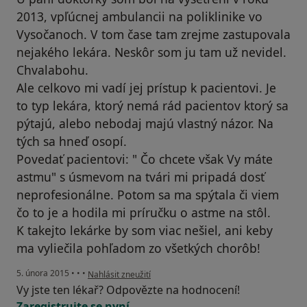
2013, vpľúcnej ambulancii na poliklinike vo
Vysočanoch. V tom čase tam zrejme zastupovala
nejakého lekára. Neskôr som ju tam už nevidel.
Chvalabohu.
Ale celkovo mi vadí jej prístup k pacientovi. Je
to typ lekára, ktorý nemá rád pacientov ktorý sa
pýtajú, alebo nebodaj majú vlastný názor. Na
tých sa hneď osopí.
Povedať pacientovi: " Čo chcete však Vy máte
astmu" s úsmevom na tvári mi pripadá dosť
neprofesionálne. Potom sa ma spýtala či viem
čo to je a hodila mi príručku o astme na stôl.
K takejto lekárke by som viac nešiel, ani keby
ma vyliečila pohľadom zo všetkých chorôb!
podle názoru uživatele Váš účet byl odstraněn
5. února 2015
•
•
•
Nahlásit zneužití
Vy jste ten lékař? Odpovězte na hodnocení!
Zaregistrujte se nyní