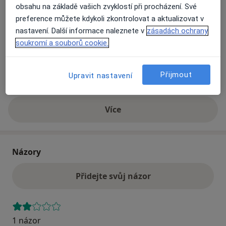
obsahu na základě vašich zvyklostí při procházení. Své
preference můžete kdykoli zkontrolovat a aktualizovat v
Přiblížit mapu
nastavení. Další informace naleznete v
zásadách ochrany
se otevře v nové záložce
soukromí a souborů cookie.
Dostupnost
Na této adrese online kalendář není aktivní
Co mám v takové situaci udělat?
Přijmout
Upravit nastavení
Více
o adrese
Názory
Přidejte svůj názor
1 názor