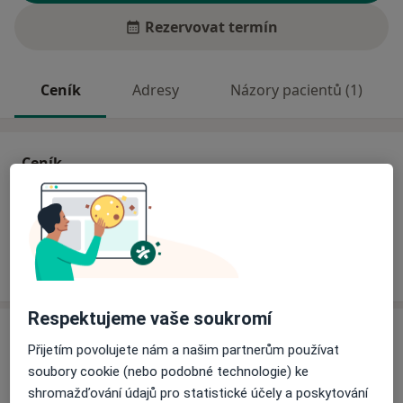
Rezervovat termín
Ceník
Adresy
Názory pacientů (1)
Ceník
Informace o službách a cenách nejsou k dispozici
Tento specialista ještě nepřidával žádné informace o
svých službách.
Respektujeme vaše soukromí
Adresa
Přijetím povolujete nám a našim partnerům používat
soubory cookie (nebo podobné technologie) ke
VFN v Praze
shromažďování údajů pro statistické účely a poskytování
Kateřinská 19,
Praha
120 00