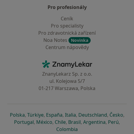
Pro profesionály
Ceník
Pro specialisty
Pro zdravotnická zařízení
Noa Notes
Novinka
Centrum nápovědy
Kontakt
ZnamyLekar - Hlavní stránka
ZnanyLekarz Sp. z o.o.
ul. Kolejowa 5/7
01-217 Warszawa, Polska
se otevře v nové záložce
se otevře v nové záložce
se otevře v nové záložce
se otevře v nové záložce
se otevře v 
se o
Polska
,
Türkiye
,
España
,
Italia
,
Deutschland
,
Česko
,
se otevře v nové záložce
se otevře v nové záložce
se otevře v nové záložce
se otevře v nové záložc
se otevře v 
se ote
Portugal
,
México
,
Chile
,
Brasil
,
Argentina
,
Perú
,
se otevře v nové záložce
Colombia