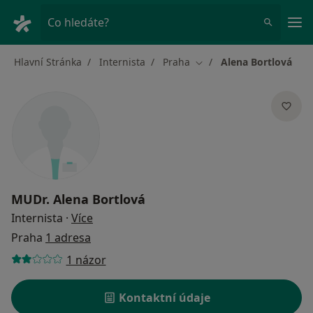
Hla
Co hledáte?
Hlavní Stránka
Internista
Praha
Alena Bortlová
Změna města
MUDr.
Alena Bortlová
o specializacích
Internista
·
Více
Praha
1 adresa
1 názor
Kontaktní údaje