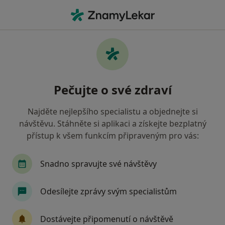
Hla
Praktický Lékař • Vsetín, zlínský
Filtry
• 1
Mapa
Doporučení praktičtí lékaři s Revírní
Pečujte o své zdraví
bratrská pokladna, zdravotní pojišťovna
Vsetín
Najděte nejlepšího specialistu a objednejte si
Jak řadíme výsledky vyhledávání?
návštěvu. Stáhněte si aplikaci a získejte bezplatný
přístup k všem funkcím připraveným pro vás:
Snadno spravujte své návštěvy
Odesílejte zprávy svým specialistům
Dostávejte připomenutí o návštěvě
MUDr. Pavel Varmuža