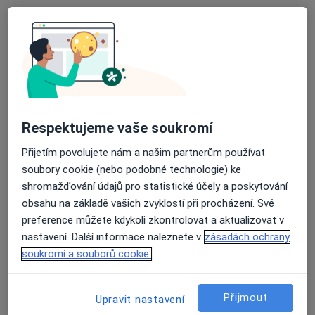
č.d. 150, Podhradní Lhota
•
Mapa
Praktický lékař pro dospělé
Tento specialista nenabízí online rezervaci termínu na této adrese.
Rezervovat termín
Respektujeme vaše soukromí
Přijetím povolujete nám a našim partnerům používat
soubory cookie (nebo podobné technologie) ke
shromažďování údajů pro statistické účely a poskytování
obsahu na základě vašich zvyklostí při procházení. Své
preference můžete kdykoli zkontrolovat a aktualizovat v
MUDr. Veronika Hajdová
nastavení. Další informace naleznete v
zásadách ochrany
Praktický lékař
soukromí a souborů cookie.
Smetanova 1244, Vsetín
•
Mapa
GASTRO - NELL s.r.o.
Přijmout
Upravit nastavení
Tento specialista nenabízí online rezervaci termínu na této adrese.