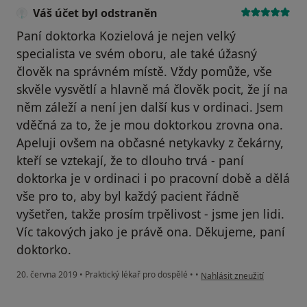
Váš účet byl odstraněn
Paní doktorka Kozielová je nejen velký
specialista ve svém oboru, ale také úžasný
člověk na správném místě. Vždy pomůže, vše
skvěle vysvětlí a hlavně má člověk pocit, že jí na
něm záleží a není jen další kus v ordinaci. Jsem
vděčná za to, že je mou doktorkou zrovna ona.
Apeluji ovšem na občasné netykavky z čekárny,
kteří se vztekají, že to dlouho trvá - paní
doktorka je v ordinaci i po pracovní době a dělá
vše pro to, aby byl každý pacient řádně
vyšetřen, takže prosím trpělivost - jsme jen lidi.
Víc takových jako je právě ona. Děkujeme, paní
doktorko.
podle názoru uživatele Váš 
20. června 2019
•
Praktický lékař pro dospělé
•
•
Nahlásit zneužití