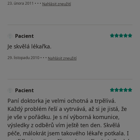
podle názoru uživatele Pacient
23. února 2011
•
•
•
Nahlásit zneužití
Pacient
Je skvělá lékařka.
podle názoru uživatele Pacient
29. listopadu 2010
•
•
•
Nahlásit zneužití
Pacient
Paní doktorka je velmi ochotná a trpělivá.
Každý problém řeší a vytrvává, až si je jistá, že
je vše v pořádku. Je s ní výborná komunice,
výsledky z odběrů vím ještě ten den. Skvělá
péče, málokrát jsem takového lékaře potkala. I