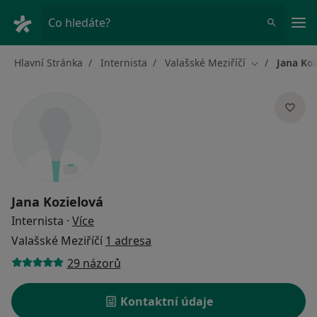
Hla
Co hledáte?
Hlavní Stránka
Internista
Valašské Meziříčí
Jana Ko
Změna města
Jana Kozielová
o specializacích
Internista
·
Více
Valašské Meziříčí
1 adresa
29 názorů
Kontaktní údaje