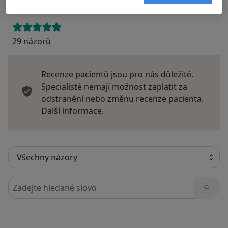
29 názorů
Recenze pacientů jsou pro nás důležité.
Specialisté nemají možnost zaplatit za
odstranění nebo změnu recenze pacienta.
Další informace o názorech
Další informace.
Hledejte v názorech