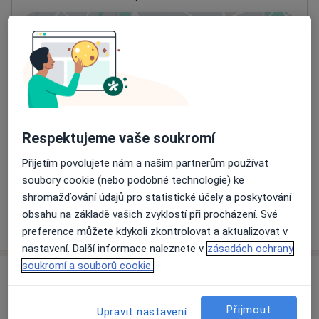
Přiblížit mapu
se otevře v nové záložce
Dostupnost
Na této adrese online kalendář není aktivní
Co mám v takové situaci udělat?
Respektujeme vaše soukromí
Způsoby platby (soukromé návštěvy)
Přijetím povolujete nám a našim partnerům používat
Na teto adrese lékař přijímá pacienty na pojišťovnu
soubory cookie (nebo podobné technologie) ke
Detaily
shromažďování údajů pro statistické účely a poskytování
obsahu na základě vašich zvyklostí při procházení. Své
Více
o adrese
preference můžete kdykoli zkontrolovat a aktualizovat v
nastavení. Další informace naleznete v
zásadách ochrany
soukromí a souborů cookie.
Názory
Přijmout
Upravit nastavení
Přidejte svůj názor