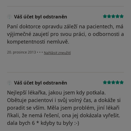
Váš účet byl odstraněn
Paní doktorce opravdu záleží na pacientech, má
výjimečné zaujetí pro svou práci, o odbornosti a
kompetentnosti nemluvě.
podle názoru uživatele Váš účet byl odstraněn
20. prosince 2013
•
•
•
Nahlásit zneužití
Váš účet byl odstraněn
Nejlepší lékařka, jakou jsem kdy potkala.
Obětuje pacientovi i svůj volný čas, a dokáže si
poradit se vším. Měla jsem problém, jiní lékaři
říkali, že nemá řešení, ona jej dokázala vyřešit.
dala bych 6 * kdyby tu byly :-)