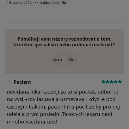
podle názoru uživatele Váš účet byl odstraněn
19. dubna 2012
•
•
•
Nahlásit zneužití
Pomáhají vám názory rozhodovat o tom,
kterého specialistu nebo ordinaci navštívit?
Ano
Ne
Pacient
nevidana lekarka,stoji za to si pockat, odborne
na vysi,vzdy laskava a usmevava i kdyz je pod
casovym tlakem, pacient ma pocit ze by pro nej
udelala prvni posledni.Takovych lekaru neni
mnoho.Vsechna cest!