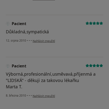
Pacient
Důkladná,sympatická
podle názoru uživatele Pacient
12. srpna 2010
•
•
•
Nahlásit zneužití
Pacient
Výborná,profesionální,usměvavá,příjenmá a
"LIDSKÁ" - děkuji za takovou lékařku
Marta T.
podle názoru uživatele Pacient
8. března 2010
•
•
•
Nahlásit zneužití