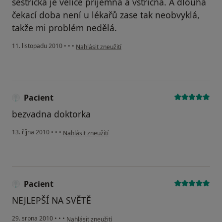
sestřička je velice příjemná a vstřícná. A dlouhá
čekací doba není u lékařů zase tak neobvyklá,
takže mi problém nedělá.
podle názoru uživatele Pacient
11. listopadu 2010
•
•
•
Nahlásit zneužití
Pacient
bezvadna doktorka
podle názoru uživatele Pacient
13. října 2010
•
•
•
Nahlásit zneužití
Pacient
NEJLEPŠÍ NA SVĚTĚ
podle názoru uživatele Pacient
29. srpna 2010
•
•
•
Nahlásit zneužití