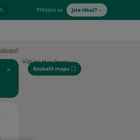
Přihlásit se
Jste lékař?
edávání?
Rozbalit mapu
Út
St
Čt
n
11 Srpen
12 Srpen
13 Srpen
i