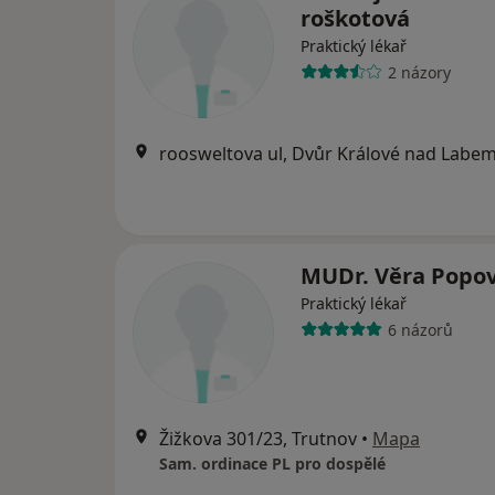
roškotová
Praktický lékař
2 názory
roosweltova ul, Dvůr Králové nad Labe
MUDr. Věra Popo
Praktický lékař
6 názorů
Žižkova 301/23, Trutnov
•
Mapa
Sam. ordinace PL pro dospělé