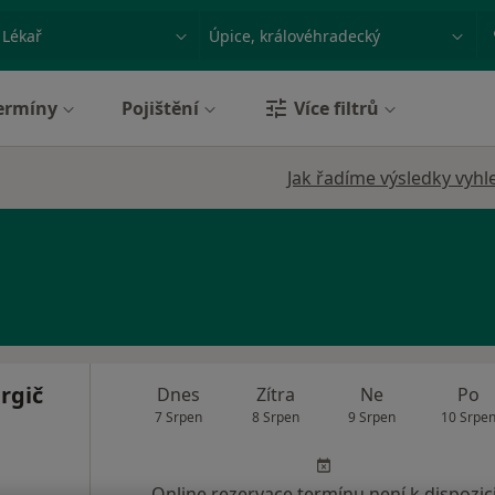
ace, nemoc nebo příjmení
Město nebo region
ermíny
Pojištění
Více filtrů
Jak řadíme výsledky vyhl
rgič
Dnes
Zítra
Ne
Po
7 Srpen
8 Srpen
9 Srpen
10 Srpe
Online rezervace termínu není k dispozic