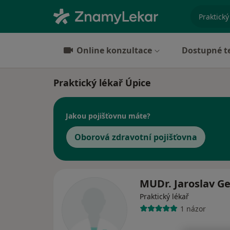
specializ
Online konzultace
Dostupné t
Praktický lékař Úpice
Jakou pojišťovnu máte?
Oborová zdravotní pojišťovna
MUDr. Jaroslav Ge
Praktický lékař
1 názor