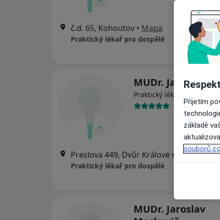
č.d. 65, Kohoutov
•
Mapa
Praktický lékař pro dospělé
MUDr. Jaroslav Ge
Respekt
Praktický lékař
Přijetím p
1 názor
technologi
základě vaš
aktualizova
souborů co
Preslova 449, Dvůr Králové nad Labem
•
Praktický lékař pro dospělé
MUDr. Jaroslav