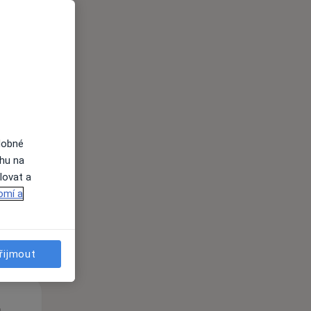
Út
St
Čt
n
11 Srpen
12 Srpen
13 Srpen
dobné
ahu na
lovat a
i
omí a
řijmout
Út
St
Čt
n
11 Srpen
12 Srpen
13 Srpen