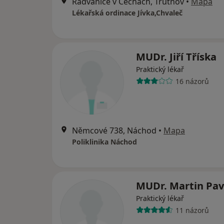
Radvanice v Čechách, Trutnov
•
Mapa
Lékařská ordinace Jívka,Chvaleč
MUDr. Jiří Tříska
Praktický lékař
16 názorů
Němcové 738, Náchod
•
Mapa
Poliklinika Náchod
MUDr. Martin Pav
Praktický lékař
11 názorů