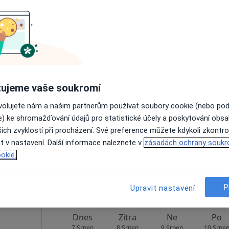
Rezervovat termín
rgič
Dnes
Zítra
Ne
Po
ujeme vaše soukromí
7 Srpen
8 Srpen
9 Srpen
10 Srpe
ovolujete nám a našim partnerům používat soubory cookie (nebo po
e) ke shromažďování údajů pro statistické účely a poskytování obs
ich zvyklostí při procházení. Své preference můžete kdykoli zkontro
Online rezervace termínu není k dispozic
t v nastavení. Další informace naleznete v
zásadách ochrany soukr
Rezervovat termín
okie.
Mapa
P
Upravit nastavení
Dnes
Zítra
Ne
Po
7 Srpen
8 Srpen
9 Srpen
10 Srpe