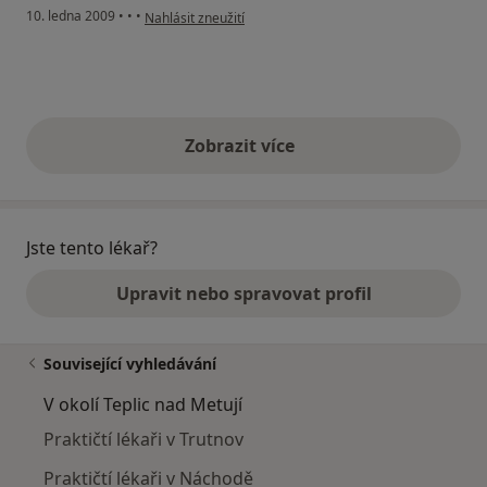
podle názoru uživatele Elen
10. ledna 2009
•
•
•
Nahlásit zneužití
Zobrazit více
výše uvedené názory
Jste tento lékař?
Upravit nebo spravovat profil
Související vyhledávání
V okolí Teplic nad Metují
Praktičtí lékaři v Trutnov
Praktičtí lékaři v Náchodě