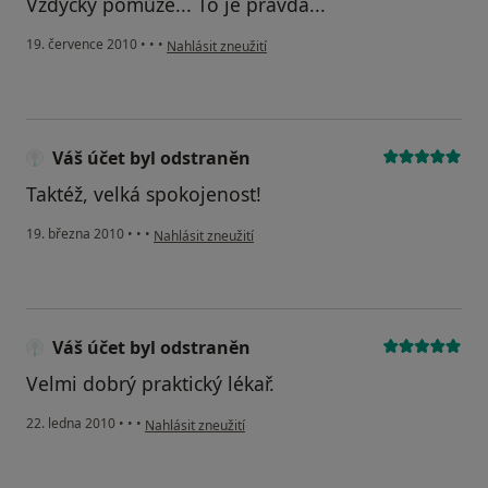
Vždycky pomůže... To je pravda...
podle názoru uživatele Váš účet byl odstraněn
19. července 2010
•
•
•
Nahlásit zneužití
Váš účet byl odstraněn
Taktéž, velká spokojenost!
podle názoru uživatele Váš účet byl odstraněn
19. března 2010
•
•
•
Nahlásit zneužití
Váš účet byl odstraněn
Velmi dobrý praktický lékař.
podle názoru uživatele Váš účet byl odstraněn
22. ledna 2010
•
•
•
Nahlásit zneužití