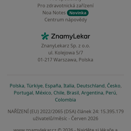
Pro zdravotnická zařízení
Noa Notes
Novinka
Centrum nápovědy
Kontakt
ZnamyLekar - Hlavní stránka
ZnanyLekarz Sp. z o.o.
ul. Kolejowa 5/7
01-217 Warszawa, Polska
se otevře v nové záložce
se otevře v nové záložce
se otevře v nové záložce
se otevře v nové záložce
se otevře v 
se o
Polska
,
Türkiye
,
España
,
Italia
,
Deutschland
,
Česko
,
se otevře v nové záložce
se otevře v nové záložce
se otevře v nové záložce
se otevře v nové záložc
se otevře v 
se ote
Portugal
,
México
,
Chile
,
Brasil
,
Argentina
,
Perú
,
se otevře v nové záložce
Colombia
NAŘÍZENÍ (EU) 2022/2065 (DSA) článek 24: 15.395.179
uživatelů/měsíc - Červen 2026
www.znamylekar.cz © 2026 - Najděte si lékaře a