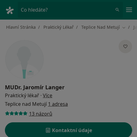
Hla
Co hledáte?
Hlavní Stránka
Praktický Lékař
Teplice Nad Metují
J
Změna 
MUDr.
Jaromír Langer
o specializacích
Praktický lékař
·
Více
Teplice nad Metují
1 adresa
13 názorů
Kontaktní údaje