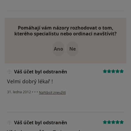
Pomáhají vám názory rozhodovat o tom,
kterého specialistu nebo ordinaci navštívit?
Ano
Ne
Váš účet byl odstraněn
Velmi dobrý lékař !
podle názoru uživatele Váš účet byl odstraněn
31. ledna 2012
•
•
•
Nahlásit zneužití
Váš účet byl odstraněn