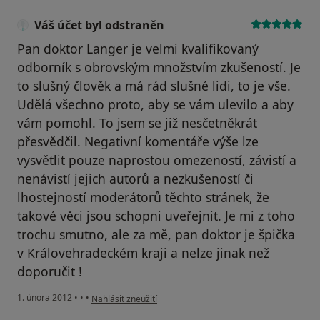
Váš účet byl odstraněn
Pan doktor Langer je velmi kvalifikovaný
odborník s obrovským množstvím zkušeností. Je
to slušný člověk a má rád slušné lidi, to je vše.
Udělá všechno proto, aby se vám ulevilo a aby
vám pomohl. To jsem se již nesčetněkrát
přesvědčil. Negativní komentáře výše lze
vysvětlit pouze naprostou omezeností, závistí a
nenávistí jejich autorů a nezkušeností či
lhostejností moderátorů těchto stránek, že
takové věci jsou schopni uveřejnit. Je mi z toho
trochu smutno, ale za mě, pan doktor je špička
v Královehradeckém kraji a nelze jinak než
doporučit !
podle názoru uživatele Váš účet byl odstraněn
1. února 2012
•
•
•
Nahlásit zneužití