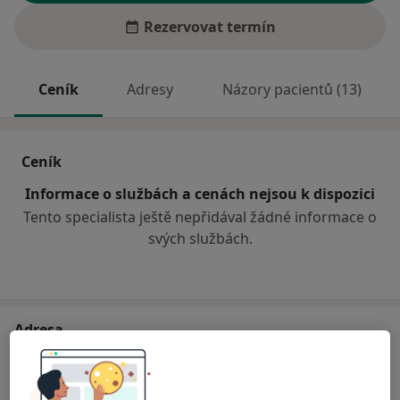
Rezervovat termín
Ceník
Adresy
Názory pacientů (13)
Ceník
Informace o službách a cenách nejsou k dispozici
Tento specialista ještě nepřidával žádné informace o
svých službách.
Adresa
MEDICA - LANGER s.r.o.-PL pro dospělé
Aloise Jiráska 107,
Teplice nad Metují
54957