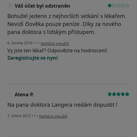
Váš účet byl odstraněn
Bohužel jedeno z nejhorších setkání s lékařem.
Nevidí člověka pouze peníze. Díky za nového
pana doktora s lidským přístupem.
podle názoru uživatele Váš účet byl odstraněn
6. června 2016
•
•
•
Nahlásit zneužití
Vy jste ten lékař? Odpovězte na hodnocení!
Zaregistrujte se nyní
Alena P.
A
Na pana doktora Langera nedám dopustit !
podle názoru uživatele Alena P.
7. února 2012
•
•
•
Nahlásit zneužití