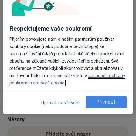
Přiblížit mapu
se otevře v nové záložce
Respektujeme vaše soukromí
Dostupnost
Na této adrese online kalendář není aktivní
Přijetím povolujete nám a našim partnerům používat
Co mám v takové situaci udělat?
soubory cookie (nebo podobné technologie) ke
shromažďování údajů pro statistické účely a poskytování
obsahu na základě vašich zvyklostí při procházení. Své
Způsoby platby (soukromé návštěvy)
preference můžete kdykoli zkontrolovat a aktualizovat v
Na teto adrese lékař přijímá pacienty na pojišťovnu
nastavení. Další informace naleznete v
zásadách ochrany
Detaily
soukromí a souborů cookie.
Více
o adrese
Přijmout
Upravit nastavení
Názory
Přidejte svůj názor