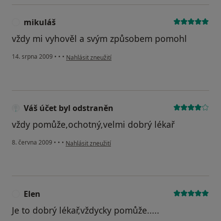
mikuláš
M
vždy mi vyhověl a svým způsobem pomohl
podle názoru uživatele mikuláš
14. srpna 2009
•
•
•
Nahlásit zneužití
Váš účet byl odstraněn
vždy pomůže,ochotný,velmi dobrý lékař
podle názoru uživatele Váš účet byl odstraněn
8. června 2009
•
•
•
Nahlásit zneužití
Elen
E
Je to dobrý lékař,vždycky pomůže.....