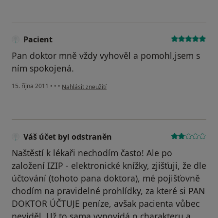
Pacient
Pan doktor mně vždy vyhověl a pomohl,jsem s
ním spokojená.
podle názoru uživatele Pacient
15. října 2011
•
•
•
Nahlásit zneužití
Váš účet byl odstraněn
Naštěstí k lékaři nechodím často! Ale po
založení IZIP - elektronické knížky, zjišťuji, že dle
účtování (tohoto pana doktora), mé pojišťovně
chodím na pravidelné prohlídky, za které si PAN
DOKTOR ÚČTUJE peníze, avšak pacienta vůbec
neviděl. Už to sama vypovídá o charakteru a