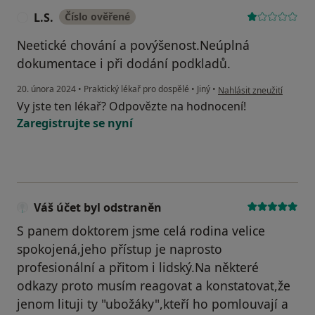
L.S.
Číslo ověřené
L
Neetické chování a povýšenost.Neúplná
dokumentace i při dodání podkladů.
podle názoru uživatele L.
20. února 2024
•
Praktický lékař pro dospělé
•
Jiný
•
Nahlásit zneužití
Vy jste ten lékař? Odpovězte na hodnocení!
Zaregistrujte se nyní
Váš účet byl odstraněn
S panem doktorem jsme celá rodina velice
spokojená,jeho přístup je naprosto
profesionální a přitom i lidský.Na některé
odkazy proto musím reagovat a konstatovat,že
jenom lituji ty "ubožáky",kteří ho pomlouvají a