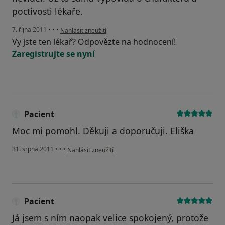
poctivosti lékaře.
podle názoru uživatele Váš účet byl odstraněn
7. října 2011
•
•
•
Nahlásit zneužití
Vy jste ten lékař? Odpovězte na hodnocení!
Zaregistrujte se nyní
Pacient
Moc mi pomohl. Děkuji a doporučuji. Eliška
podle názoru uživatele Pacient
31. srpna 2011
•
•
•
Nahlásit zneužití
Pacient
Já jsem s ním naopak velice spokojený, protože