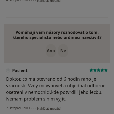
8. listopadu 2011
•
•
•
Nahlásit zneužití
Pomáhají vám názory rozhodovat o tom,
kterého specialistu nebo ordinaci navštívit?
Ano
Ne
Pacient
Doktor, co ma otevreno od 6 hodin rano je
vzacnosti. Vzdy mi vyhovel a objednal odborne
osetreni v nemocnici,kde potvrdili jeho lecbu.
Nemam problem s nim vyjit.
podle názoru uživatele Pacient
7. listopadu 2011
•
•
•
Nahlásit zneužití