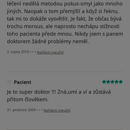
léčení nedělá metodou pokus-omyl jako mnoho
jiných. Naopak o tom přemýšlí a když si řeknu,
tak mi to dokáže vysvětlit. Je fakt, že občas bývá
trochu morous, ale naprosto nechápu stížnosti
toho pacienta přede mnou. Nikdy jsem s panem
doktorem žádné problémy neměl.
podle názoru uživatele Pacient
2. srpna 2010
•
•
•
Nahlásit zneužití
Pacient
Je to super doktor !!! Zná,umí a ví a zůstává
přitom člověkem.
podle názoru uživatele Pacient
31. prosince 2009
•
•
•
Nahlásit zneužití