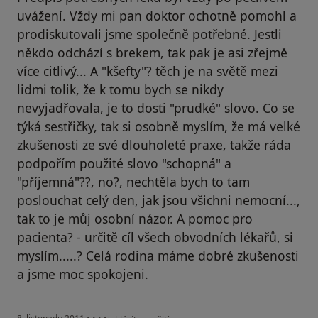
uvážení. Vždy mi pan doktor ochotně pomohl a
prodiskutovali jsme společně potřebné. Jestli
někdo odchází s brekem, tak pak je asi zřejmě
více citlivý... A "kšefty"? těch je na světě mezi
lidmi tolik, že k tomu bych se nikdy
nevyjadřovala, je to dosti "prudké" slovo. Co se
týká sestřičky, tak si osobně myslím, že má velké
zkušenosti ze své dlouholeté praxe, takže ráda
podpořím použité slovo "schopná" a
"příjemná"??, no?, nechtěla bych to tam
poslouchat celý den, jak jsou všichni nemocní...,
tak to je můj osobní názor. A pomoc pro
pacienta? - určitě cíl všech obvodních lékařů, si
myslím.....? Celá rodina máme dobré zkušenosti
a jsme moc spokojeni.
podle názoru uživatele Váš účet byl odstraněn