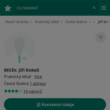
Hla
Co hledáte?
Hlavní Stránka
Praktický Lékař
Česká Skalice
Jiří Ko
Změna měst
MUDr.
Jiří Kokeš
o specializacích
Praktický lékař
·
Více
Česká Skalice
1 adresa
16 názorů
Kontaktní údaje