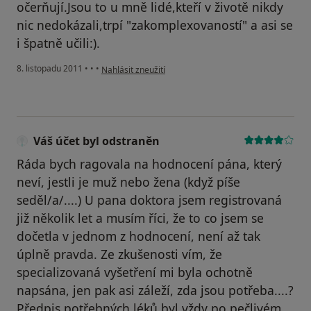
očerňují.Jsou to u mně lidé,kteří v životě nikdy
nic nedokázali,trpí "zakomplexovaností" a asi se
i špatně učili:).
podle názoru uživatele Váš účet byl odstraněn
8. listopadu 2011
•
•
•
Nahlásit zneužití
Váš účet byl odstraněn
Ráda bych ragovala na hodnocení pána, který
neví, jestli je muž nebo žena (když píše
seděl/a/....) U pana doktora jsem registrovaná
již několik let a musím říci, že to co jsem se
dočetla v jednom z hodnocení, není až tak
úplně pravda. Ze zkušenosti vím, že
specializovaná vyšetření mi byla ochotně
napsána, jen pak asi záleží, zda jsou potřeba....?
Předpis potřebných léků byl vždy po pečlivém