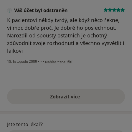
Váš účet byl odstraněn
K pacientovi někdy tvrdý, ale když něco řekne,
ví moc dobře proč. Je dobré ho poslechnout.
Narozdíl od spousty ostatních je ochotný
zdůvodnit svoje rozhodnutí a všechno vysvětlit i
laikovi
podle názoru uživatele Váš účet byl odstraněn
18. listopadu 2009
•
•
•
Nahlásit zneužití
Zobrazit více
výše uvedené názory
Jste tento lékař?