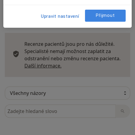
Přijmout
Upravit nastavení
16 názorů
Recenze pacientů jsou pro nás důležité.
Specialisté nemají možnost zaplatit za
odstranění nebo změnu recenze pacienta.
Další informace o názorech
Další informace.
Hledejte v názorech