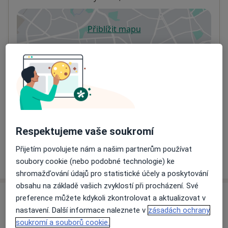
Přiblížit mapu
se otevře v nové záložce
Dostupnost
Na této adrese online kalendář není aktivní
Co mám v takové situaci udělat?
Způsoby platby (soukromé návštěvy)
Na teto adrese lékař přijímá pacienty na pojišťovnu
Detaily
Respektujeme vaše soukromí
Přijetím povolujete nám a našim partnerům používat
Více
soubory cookie (nebo podobné technologie) ke
o adrese
shromažďování údajů pro statistické účely a poskytování
obsahu na základě vašich zvyklostí při procházení. Své
preference můžete kdykoli zkontrolovat a aktualizovat v
Názory
nastavení. Další informace naleznete v
zásadách ochrany
soukromí a souborů cookie.
Přidejte svůj názor