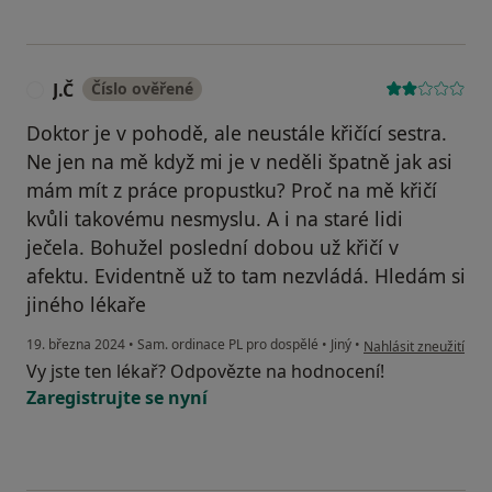
J.Č
Číslo ověřené
J
Doktor je v pohodě, ale neustále křičící sestra.
Ne jen na mě když mi je v neděli špatně jak asi
mám mít z práce propustku? Proč na mě křičí
kvůli takovému nesmyslu. A i na staré lidi
ječela. Bohužel poslední dobou už křičí v
afektu. Evidentně už to tam nezvládá. Hledám si
jiného lékaře
podle názoru uživatel
19. března 2024
•
Sam. ordinace PL pro dospělé
•
Jiný
•
Nahlásit zneužití
Vy jste ten lékař? Odpovězte na hodnocení!
Zaregistrujte se nyní