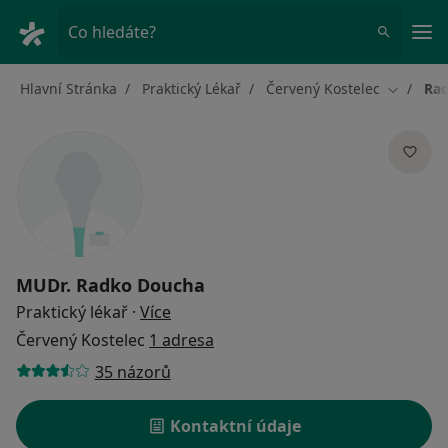
Hla
Co hledáte?
Hlavní Stránka
Praktický Lékař
Červený Kostelec
Ra
Změna m
MUDr.
Radko Doucha
o specializacích
Praktický lékař
·
Více
Červený Kostelec
1 adresa
35 názorů
Kontaktní údaje