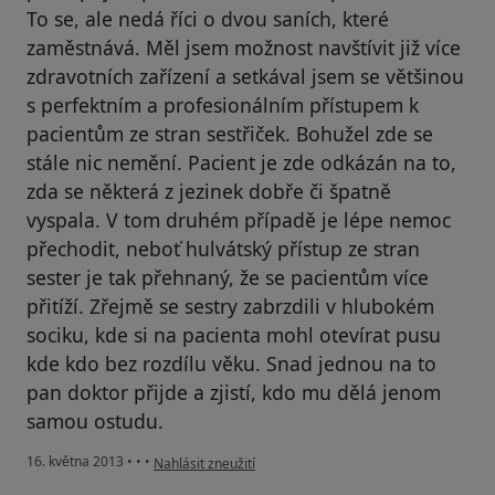
To se, ale nedá říci o dvou saních, které
zaměstnává. Měl jsem možnost navštívit již více
zdravotních zařízení a setkával jsem se většinou
s perfektním a profesionálním přístupem k
pacientům ze stran sestřiček. Bohužel zde se
stále nic nemění. Pacient je zde odkázán na to,
zda se některá z jezinek dobře či špatně
vyspala. V tom druhém případě je lépe nemoc
přechodit, neboť hulvátský přístup ze stran
sester je tak přehnaný, že se pacientům více
přitíží. Zřejmě se sestry zabrzdili v hlubokém
sociku, kde si na pacienta mohl otevírat pusu
kde kdo bez rozdílu věku. Snad jednou na to
pan doktor přijde a zjistí, kdo mu dělá jenom
samou ostudu.
podle názoru uživatele Váš účet byl odstraněn
16. května 2013
•
•
•
Nahlásit zneužití