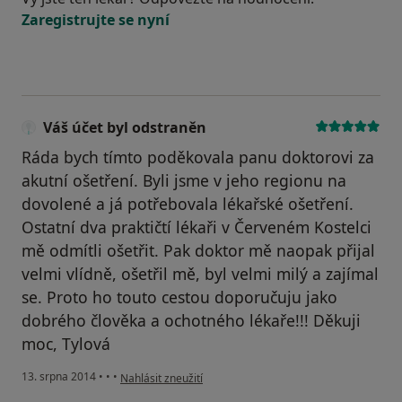
Zaregistrujte se nyní
Váš účet byl odstraněn
Ráda bych tímto poděkovala panu doktorovi za
akutní ošetření. Byli jsme v jeho regionu na
dovolené a já potřebovala lékařské ošetření.
Ostatní dva praktičtí lékaři v Červeném Kostelci
mě odmítli ošetřit. Pak doktor mě naopak přijal
velmi vlídně, ošetřil mě, byl velmi milý a zajímal
se. Proto ho touto cestou doporučuju jako
dobrého člověka a ochotného lékaře!!! Děkuji
moc, Tylová
podle názoru uživatele Váš účet byl odstraněn
13. srpna 2014
•
•
•
Nahlásit zneužití