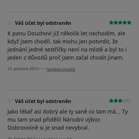
Váš účet byl odstraněn
K panu Douchovi již několik let nechodím, ale
když jsem chodil, tak mohu jen potvrdit, že
jednání jedné sestřičky není na místě a byl to i
jeden z důvodů proč jsem začal chodit jinam.
podle názoru uživatele Váš účet byl odstraněn
12. prosince 2012
•
•
•
Nahlásit zneužití
Váš účet byl odstraněn
Jako lékař asi dobrý ale ty saně co tam má... Ty
mu tam snad přidělil Národní výbor.
Dobrovolně si je snad nevybral.
podle názoru uživatele Váš účet byl odstraněn
20. června 2012
•
•
•