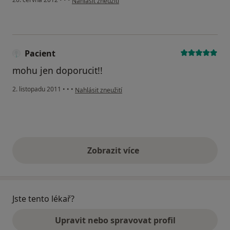
Nahlásit zneužití
Pacient
mohu jen doporucit!!
podle názoru uživatele Pacient
2. listopadu 2011
•
•
•
Nahlásit zneužití
Zobrazit více
výše uvedené názory
Jste tento lékař?
Upravit nebo spravovat profil