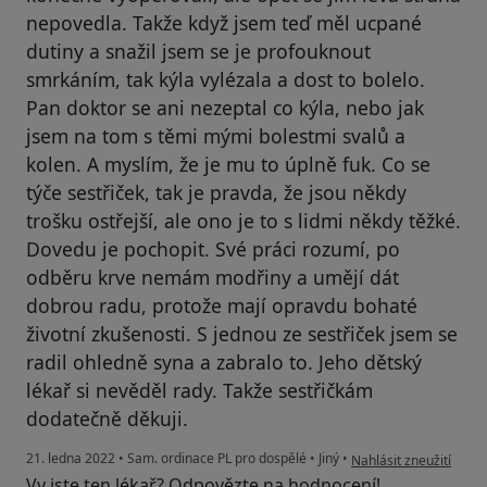
nepovedla. Takže když jsem teď měl ucpané
dutiny a snažil jsem se je profouknout
smrkáním, tak kýla vylézala a dost to bolelo.
Pan doktor se ani nezeptal co kýla, nebo jak
jsem na tom s těmi mými bolestmi svalů a
kolen. A myslím, že je mu to úplně fuk. Co se
týče sestřiček, tak je pravda, že jsou někdy
trošku ostřejší, ale ono je to s lidmi někdy těžké.
Dovedu je pochopit. Své práci rozumí, po
odběru krve nemám modřiny a umějí dát
dobrou radu, protože mají opravdu bohaté
životní zkušenosti. S jednou ze sestřiček jsem se
radil ohledně syna a zabralo to. Jeho dětský
lékař si nevěděl rady. Takže sestřičkám
dodatečně děkuji.
podle názoru uživatele
21. ledna 2022
•
Sam. ordinace PL pro dospělé
•
Jiný
•
Nahlásit zneužití
Vy jste ten lékař? Odpovězte na hodnocení!