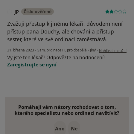
JP
Číslo ověřené
J
Zvažuji přestup k jinému lékaři, důvodem není
přístup pana Douchy, ale chování a přístup
sester, které ve své ordinaci zaměstnává.
podle názoru uživatel
31. března 2023
•
Sam. ordinace PL pro dospělé
•
Jiný
•
Nahlásit zneužití
Vy jste ten lékař? Odpovězte na hodnocení!
Zaregistrujte se nyní
Pomáhají vám názory rozhodovat o tom,
kterého specialistu nebo ordinaci navštívit?
Ano
Ne