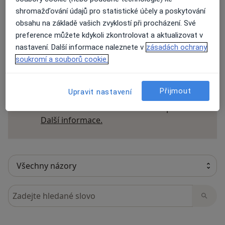
Přidejte svůj názor
shromažďování údajů pro statistické účely a poskytování
obsahu na základě vašich zvyklostí při procházení. Své
preference můžete kdykoli zkontrolovat a aktualizovat v
nastavení. Další informace naleznete v
zásadách ochrany
35 názorů
soukromí a souborů cookie.
Recenze pacientů jsou pro nás důležité.
Přijmout
Upravit nastavení
Specialisté nemají možnost zaplatit za
odstranění nebo změnu recenze pacienta.
Další informace o názorech
Další informace.
Hledejte v názorech