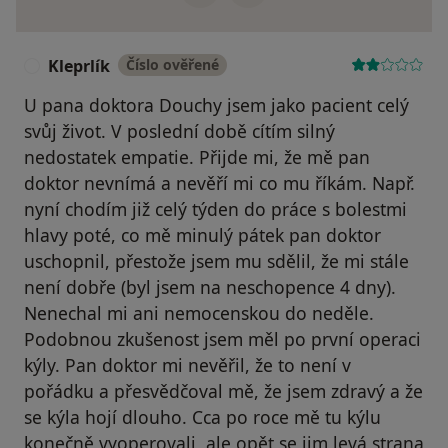
Kleprlík
Číslo ověřené
K
U pana doktora Douchy jsem jako pacient celý
svůj život. V poslední době cítím silný
nedostatek empatie. Přijde mi, že mě pan
doktor nevnímá a nevěří mi co mu říkám. Např.
nyní chodím již celý týden do práce s bolestmi
hlavy poté, co mě minulý pátek pan doktor
uschopnil, přestože jsem mu sdělil, že mi stále
není dobře (byl jsem na neschopence 4 dny).
Nenechal mi ani nemocenskou do neděle.
Podobnou zkušenost jsem měl po první operaci
kýly. Pan doktor mi nevěřil, že to není v
pořádku a přesvědčoval mě, že jsem zdravý a že
se kýla hojí dlouho. Cca po roce mě tu kýlu
konečně vyoperovali, ale opět se jim levá strana