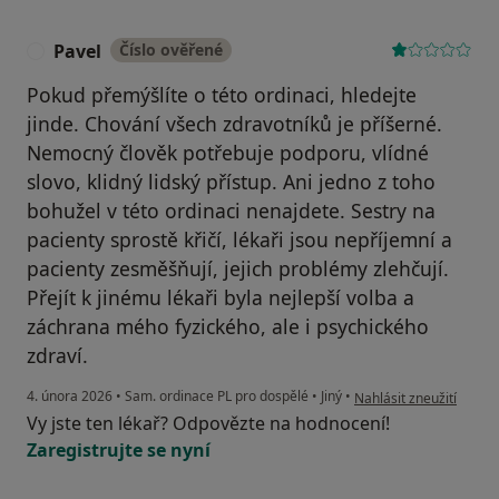
Pavel
Číslo ověřené
P
Pokud přemýšlíte o této ordinaci, hledejte
jinde. Chování všech zdravotníků je příšerné.
Nemocný člověk potřebuje podporu, vlídné
slovo, klidný lidský přístup. Ani jedno z toho
bohužel v této ordinaci nenajdete. Sestry na
pacienty sprostě křičí, lékaři jsou nepříjemní a
pacienty zesměšňují, jejich problémy zlehčují.
Přejít k jinému lékaři byla nejlepší volba a
záchrana mého fyzického, ale i psychického
zdraví.
podle názoru uživatele 
4. února 2026
•
Sam. ordinace PL pro dospělé
•
Jiný
•
Nahlásit zneužití
Vy jste ten lékař? Odpovězte na hodnocení!
Zaregistrujte se nyní