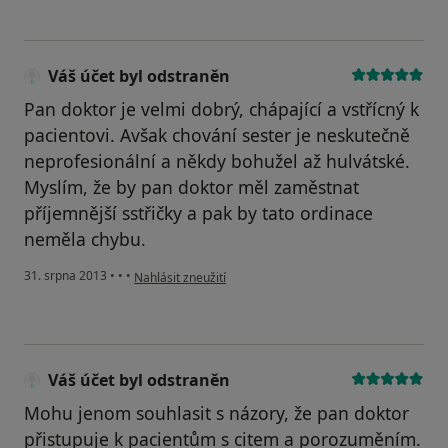
Váš účet byl odstraněn
Pan doktor je velmi dobrý, chápající a vstřícný k
pacientovi. Avšak chování sester je neskutečně
neprofesionální a někdy bohužel až hulvátské.
Myslím, že by pan doktor měl zaměstnat
příjemnější sstřičky a pak by tato ordinace
neměla chybu.
podle názoru uživatele Váš účet byl odstraněn
31. srpna 2013
•
•
•
Nahlásit zneužití
Váš účet byl odstraněn
Mohu jenom souhlasit s názory, že pan doktor
přistupuje k pacientům s citem a porozuměním.