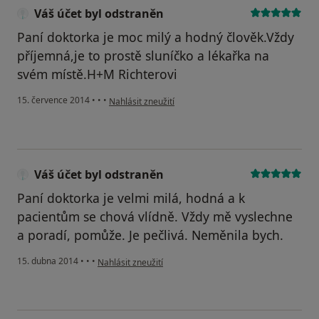
Váš účet byl odstraněn
Paní doktorka je moc milý a hodný člověk.Vždy
příjemná,je to prostě sluníčko a lékařka na
svém místě.H+M Richterovi
podle názoru uživatele Váš účet byl odstraněn
15. července 2014
•
•
•
Nahlásit zneužití
Váš účet byl odstraněn
Paní doktorka je velmi milá, hodná a k
pacientům se chová vlídně. Vždy mě vyslechne
a poradí, pomůže. Je pečlivá. Neměnila bych.
podle názoru uživatele Váš účet byl odstraněn
15. dubna 2014
•
•
•
Nahlásit zneužití