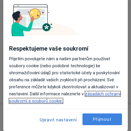
Přiblížit mapu
se otevře v nové záložce
Dostupnost
Na této adrese online kalendář není aktivní
Co mám v takové situaci udělat?
Respektujeme vaše soukromí
Přijetím povolujete nám a našim partnerům používat
Způsoby platby (soukromé návštěvy)
soubory cookie (nebo podobné technologie) ke
Na teto adrese lékař přijímá pacienty na pojišťovnu
shromažďování údajů pro statistické účely a poskytování
Detaily
obsahu na základě vašich zvyklostí při procházení. Své
preference můžete kdykoli zkontrolovat a aktualizovat v
Více
o adrese
nastavení. Další informace naleznete v
zásadách ochrany
soukromí a souborů cookie.
Názory
Přijmout
Upravit nastavení
Přidejte svůj názor