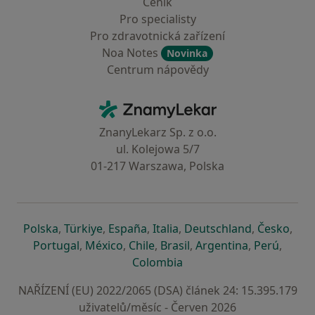
Ceník
Pro specialisty
Pro zdravotnická zařízení
Noa Notes
Novinka
Centrum nápovědy
Kontakt
ZnamyLekar - Hlavní stránka
ZnanyLekarz Sp. z o.o.
ul. Kolejowa 5/7
01-217 Warszawa, Polska
se otevře v nové záložce
se otevře v nové záložce
se otevře v nové záložce
se otevře v nové záložce
se otevře v 
se o
Polska
,
Türkiye
,
España
,
Italia
,
Deutschland
,
Česko
,
se otevře v nové záložce
se otevře v nové záložce
se otevře v nové záložce
se otevře v nové záložc
se otevře v 
se ote
Portugal
,
México
,
Chile
,
Brasil
,
Argentina
,
Perú
,
se otevře v nové záložce
Colombia
NAŘÍZENÍ (EU) 2022/2065 (DSA) článek 24: 15.395.179
uživatelů/měsíc - Červen 2026