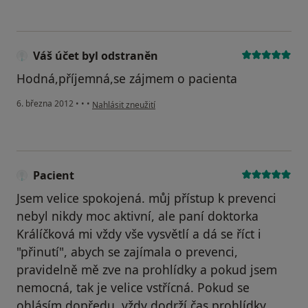
Váš účet byl odstraněn
Hodná,příjemná,se zájmem o pacienta
podle názoru uživatele Váš účet byl odstraněn
6. března 2012
•
•
•
Nahlásit zneužití
Pacient
Jsem velice spokojená. můj přístup k prevenci
nebyl nikdy moc aktivní, ale paní doktorka
Králíčková mi vždy vše vysvětlí a dá se říct i
"přinutí", abych se zajímala o prevenci,
pravidelně mě zve na prohlídky a pokud jsem
nemocná, tak je velice vstřícná. Pokud se
ohlásím dopředu, vždy dodrží čas prohlídky.