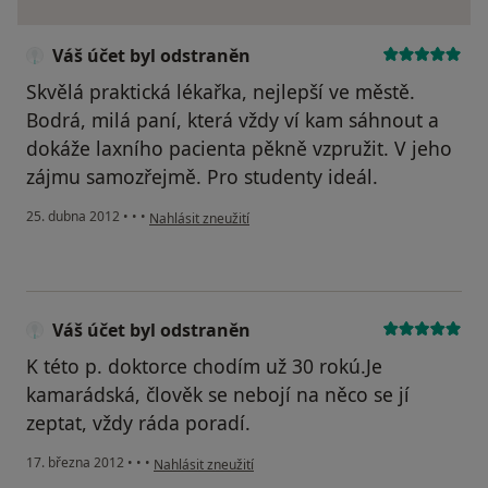
Váš účet byl odstraněn
Skvělá praktická lékařka, nejlepší ve městě.
Bodrá, milá paní, která vždy ví kam sáhnout a
dokáže laxního pacienta pěkně vzpružit. V jeho
zájmu samozřejmě. Pro studenty ideál.
podle názoru uživatele Váš účet byl odstraněn
25. dubna 2012
•
•
•
Nahlásit zneužití
Váš účet byl odstraněn
K této p. doktorce chodím už 30 rokú.Je
kamarádská, člověk se nebojí na něco se jí
zeptat, vždy ráda poradí.
podle názoru uživatele Váš účet byl odstraněn
17. března 2012
•
•
•
Nahlásit zneužití