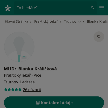
Hla
Co hledáte?
Hlavní Stránka
Praktický Lékař
Trutnov
Blanka Králí
Změna města
MUDr.
Blanka Králíčková
o specializacích
Praktický lékař
·
Více
Trutnov
1 adresa
26 názorů
Kontaktní údaje