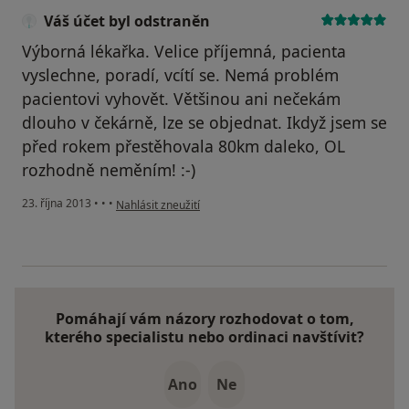
Váš účet byl odstraněn
Výborná lékařka. Velice příjemná, pacienta
vyslechne, poradí, vcítí se. Nemá problém
pacientovi vyhovět. Většinou ani nečekám
dlouho v čekárně, lze se objednat. Ikdyž jsem se
před rokem přestěhovala 80km daleko, OL
rozhodně neměním! :-)
podle názoru uživatele Váš účet byl odstraněn
23. října 2013
•
•
•
Nahlásit zneužití
Pomáhají vám názory rozhodovat o tom,
kterého specialistu nebo ordinaci navštívit?
Ano
Ne