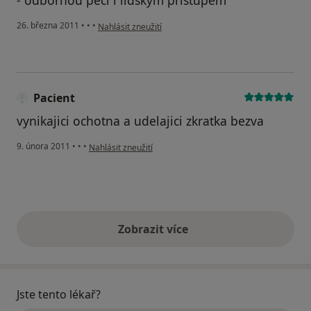
podle názoru uživatele Pacient
26. března 2011
•
•
•
Nahlásit zneužití
Pacient
vynikajici ochotna a udelajici zkratka bezva
podle názoru uživatele Pacient
9. února 2011
•
•
•
Nahlásit zneužití
Zobrazit více
výše uvedené názory
Jste tento lékař?