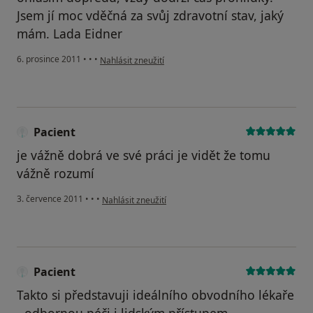
Jsem jí moc vděčná za svůj zdravotní stav, jaký
mám. Lada Eidner
podle názoru uživatele Pacient
6. prosince 2011
•
•
•
Nahlásit zneužití
Pacient
je vážně dobrá ve své práci je vidět že tomu
vážně rozumí
podle názoru uživatele Pacient
3. července 2011
•
•
•
Nahlásit zneužití
Pacient
Takto si představuji ideálního obvodního lékaře
- odbornou péči i lidským přístupem