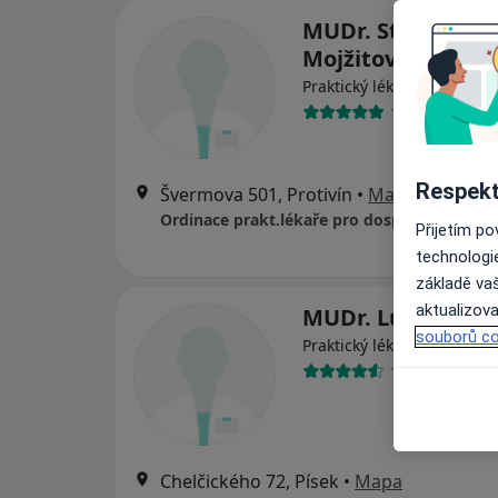
MUDr. Stanislava
Mojžitová
Praktický lékař
13 názorů
Respekt
Švermova 501, Protivín
•
Mapa
Ordinace prakt.lékaře pro dospělé
Přijetím p
technologi
základě vaš
aktualizova
MUDr. Luboš Glüc
souborů co
Praktický lékař
16 názorů
Chelčického 72, Písek
•
Mapa