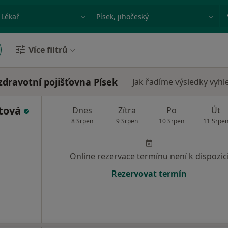
ace, nemoc nebo příjmení
Město nebo region
Více filtrů
zdravotní pojišťovna Písek
Jak řadíme výsledky vyhl
tová
Dnes
Zítra
Po
Út
8 Srpen
9 Srpen
10 Srpen
11 Srpe
Online rezervace termínu není k dispozic
Rezervovat termín