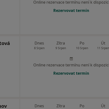
Online rezervace termínu není k dispozic
Rezervovat termín
tová
Dnes
Zítra
Po
Út
8 Srpen
9 Srpen
10 Srpen
11 Srpe
Online rezervace termínu není k dispozic
Rezervovat termín
nov
Dnes
Zítra
Po
Út