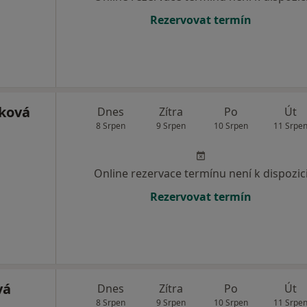
Rezervovat termín
nková
Dnes
Zítra
Po
Út
8 Srpen
9 Srpen
10 Srpen
11 Srpe
Online rezervace termínu není k dispozic
Rezervovat termín
vá
Dnes
Zítra
Po
Út
8 Srpen
9 Srpen
10 Srpen
11 Srpe