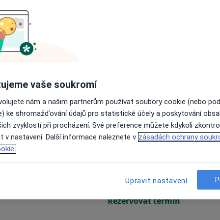
Dnes
Zítra
Po
Út
8 Srpen
9 Srpen
10 Srpen
11 Srpe
Online rezervace termínu není k dispozic
Rezervovat termín
ujeme vaše soukromí
ovolujete nám a našim partnerům používat soubory cookie (nebo po
e) ke shromažďování údajů pro statistické účely a poskytování obs
ich zvyklostí při procházení. Své preference můžete kdykoli zkontro
t v nastavení. Další informace naleznete v
zásadách ochrany soukr
k
Dnes
Zítra
Po
Út
okie.
8 Srpen
9 Srpen
10 Srpen
11 Srpe
P
Upravit nastavení
Online rezervace termínu není k dispozic
Rezervovat termín