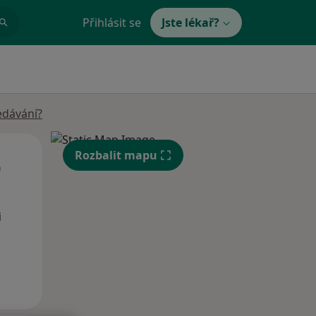
Přihlásit se
Jste lékař?
edávání?
St
Čt
Pá
Rozbalit mapu
n
12 Srpen
13 Srpen
14 Srpen
i