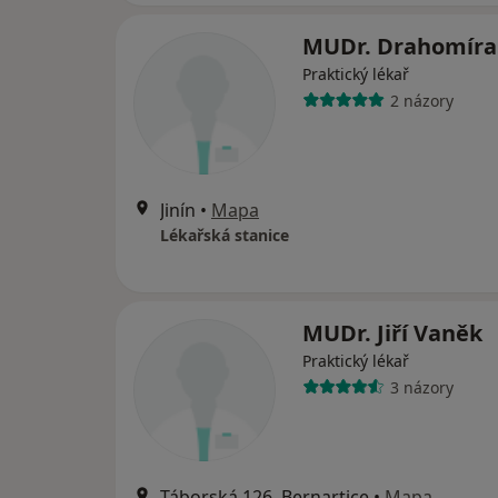
MUDr. Drahomíra 
Praktický lékař
2 názory
Jinín
•
Mapa
Lékařská stanice
MUDr. Jiří Vaněk
Praktický lékař
3 názory
Táborská 126, Bernartice
•
Mapa