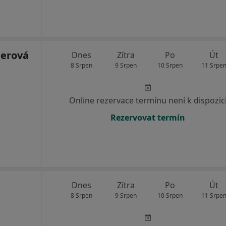
nerová
Dnes
Zítra
Po
Út
8 Srpen
9 Srpen
10 Srpen
11 Srpe
Online rezervace termínu není k dispozic
Rezervovat termín
Dnes
Zítra
Po
Út
8 Srpen
9 Srpen
10 Srpen
11 Srpe