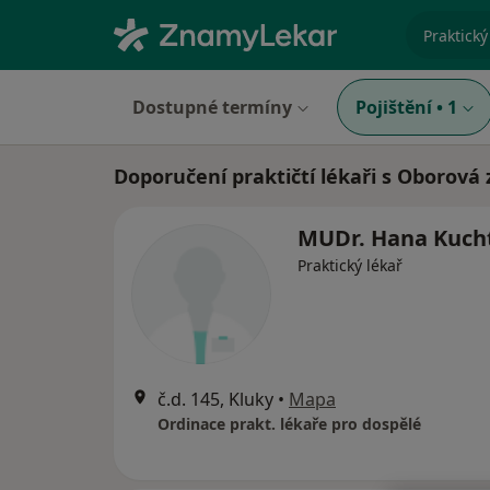
specializ
Dostupné termíny
Pojištění
•
1
Doporučení praktičtí lékaři s Oborová 
MUDr. Hana Kuch
Praktický lékař
č.d. 145, Kluky
•
Mapa
Ordinace prakt. lékaře pro dospělé