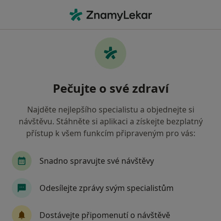
Hla
Chirurg • Písek, jihočeský
Filtry
• 1
Mapa
Doporučení chirurgové s Oborová zdravotní
Pečujte o své zdraví
pojišťovna Písek
Jak řadíme výsledky vyhledávání?
Najděte nejlepšího specialistu a objednejte si
návštěvu. Stáhněte si aplikaci a získejte bezplatný
přístup k všem funkcím připraveným pro vás:
Snadno spravujte své návštěvy
Odesílejte zprávy svým specialistům
MUDr. Pavel Suchomel
Dostávejte připomenutí o návštěvě
Chirurg