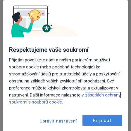
Ord.praktického lékaře pro dospělé
Tento specialista nenabízí online rezervaci termínu na této adrese.
Rezervovat termín
K dispozici jsou specialisté
Respektujeme vaše soukromí
Tito specialisté se nacházejí mimo Písek, jihočeský, v
Přijetím povolujete nám a našim partnerům používat
oblastech blízkých vašemu vyhledávání.
soubory cookie (nebo podobné technologie) ke
shromažďování údajů pro statistické účely a poskytování
obsahu na základě vašich zvyklostí při procházení. Své
preference můžete kdykoli zkontrolovat a aktualizovat v
nastavení. Další informace naleznete v
zásadách ochrany
soukromí a souborů cookie.
Přijmout
Upravit nastavení
MUDr. Silvia Tůmová