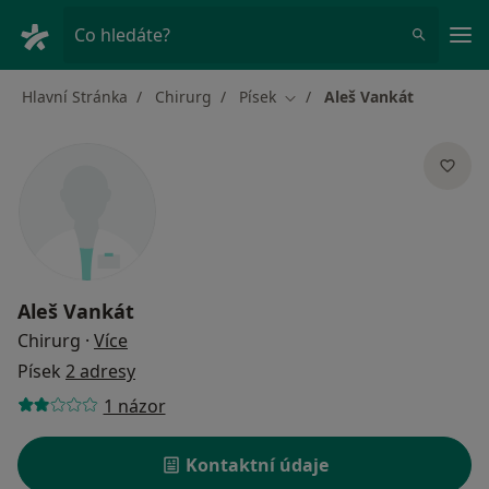
Hla
Co hledáte?
Hlavní Stránka
Chirurg
Písek
Aleš Vankát
Změna města
Aleš Vankát
o specializacích
Chirurg
·
Více
Písek
2 adresy
1 názor
Kontaktní údaje