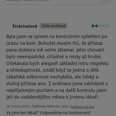
Štráchalová
Číslo ověřené
Š
Byla jsem se synem na kontrolním vyšetření po
úrazu na kole. Bohužel musím říci, že přístup
pana doktora mě velmi zklamal. Jeho chování
bylo neempatické, chladné a místy až hrubé.
Očekávala bych alespoň základní míru respektu
a ohleduplnosti, zvlášť když se jedná o dítě.
Lékařská odbornost nechyběla, ale lidský a
slušný přístup ano. Z ordinace jsme odcházeli s
nepříjemným pocitem a na další kontrolu jsem
jeli do vzdálenějšího města k jinému lékaři.
podle názoru uživatele Štrácha
20. června 2025
•
Poliklinika Milevsko
•
Jiný
•
Nahlásit zneužití
Vy jste ten lékař? Odpovězte na hodnocení!