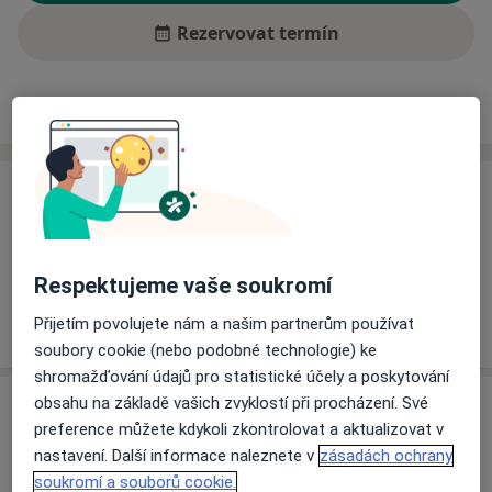
Rezervovat termín
Ceník
Adresy
Názory pacientů (1)
Ceník
Informace o službách a cenách nejsou k dispozici
Tento specialista ještě nepřidával žádné informace o
Respektujeme vaše soukromí
svých službách.
Přijetím povolujete nám a našim partnerům používat
soubory cookie (nebo podobné technologie) ke
shromažďování údajů pro statistické účely a poskytování
obsahu na základě vašich zvyklostí při procházení. Své
Adresy (2)
preference můžete kdykoli zkontrolovat a aktualizovat v
nastavení. Další informace naleznete v
zásadách ochrany
Adresa 1
Adresa 2
soukromí a souborů cookie.