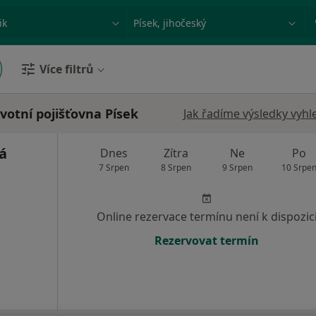
ace, nemoc nebo příjmení
Město nebo region
Více filtrů
votní pojišťovna Písek
Jak řadíme výsledky vyhl
á
Dnes
Zítra
Ne
Po
7 Srpen
8 Srpen
9 Srpen
10 Srpe
Online rezervace termínu není k dispozic
Rezervovat termín