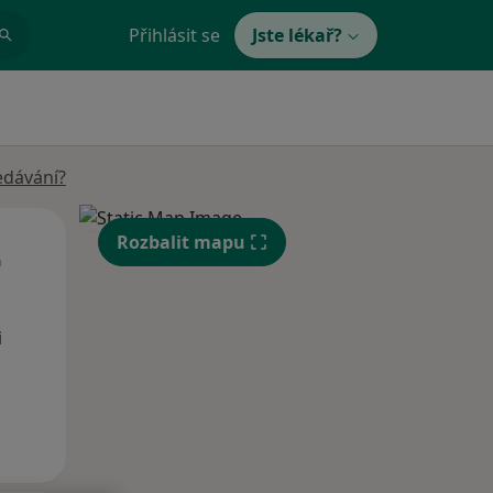
Přihlásit se
Jste lékař?
edávání?
Út
St
Čt
Rozbalit mapu
n
11 Srpen
12 Srpen
13 Srpen
i