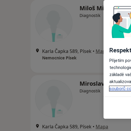
Miloš Miniberger
Diagnostik
Respekt
Karla Čapka 589, Písek
•
Mapa
Nemocnice Písek
Přijetím p
technologi
základě vaš
aktualizova
Miroslav Kucharič
souborů co
Diagnostik
Karla Čapka 589, Písek
•
Mapa