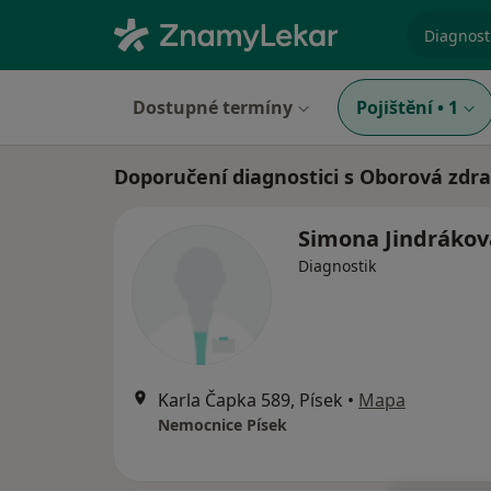
specializ
Dostupné termíny
Pojištění
•
1
Doporučení diagnostici s Oborová zdra
Simona Jindrákov
Diagnostik
Karla Čapka 589, Písek
•
Mapa
Nemocnice Písek