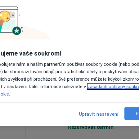
Dnes
Zítra
Ne
Po
7 Srpen
8 Srpen
9 Srpen
10 Srpe
Online rezervace termínu není k dispozic
Rezervovat termín
ujeme vaše soukromí
ovolujete nám a našim partnerům používat soubory cookie (nebo po
e) ke shromažďování údajů pro statistické účely a poskytování obs
ich zvyklostí při procházení. Své preference můžete kdykoli zkontro
t v nastavení. Další informace naleznete v
zásadách ochrany soukr
Dnes
Zítra
Ne
Po
okie.
7 Srpen
8 Srpen
9 Srpen
10 Srpe
P
Upravit nastavení
Online rezervace termínu není k dispozic
Rezervovat termín