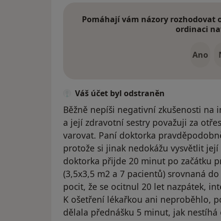
Pomáhají vám názory rozhodovat o 
ordinaci na
Ano
Váš účet byl odstraněn
Běžně nepíši negativní zkušenosti na i
a její zdravotní sestry považuji za otř
varovat. Paní doktorka pravděpodobn
protože si jinak nedokážu vysvětlit je
doktorka přijde 20 minut po začátku p
(3,5x3,5 m2 a 7 pacientů) srovnaná do
pocit, že se ocitnul 20 let nazpátek, i
K ošetření lékařkou ani neproběhlo, 
dělala přednášku 5 minut, jak nestíhá 