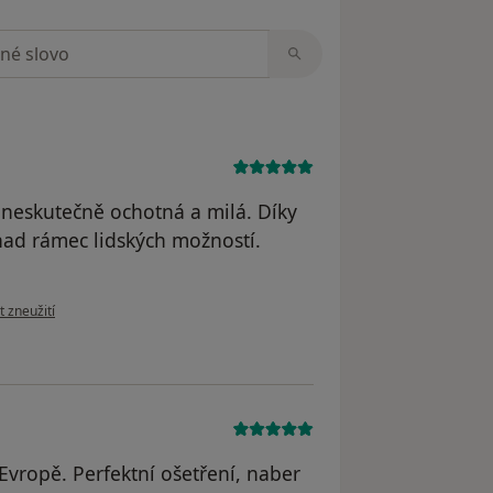
zorech
a neskutečně ochotná a milá. Díky
 nad rámec lidských možností.
ázoru uživatele Jiří Souček
t zneužití
 Evropě. Perfektní ošetření, naber