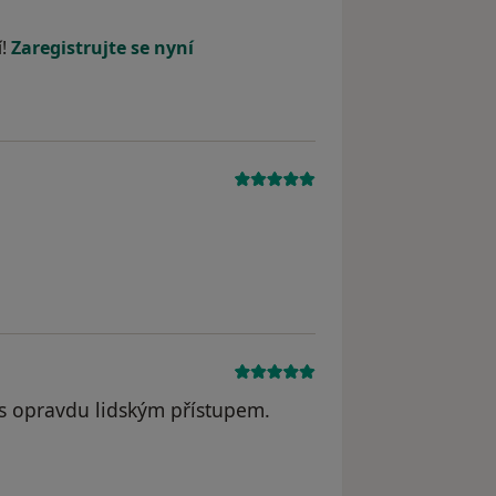
 odstraněn
í!
Zaregistrujte se nyní
s opravdu lidským přístupem.