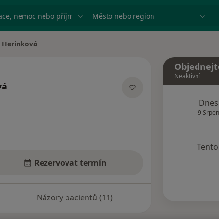
ace, nemoc nebo příjmení
Město nebo region
a Herinková
ěsta
Objednejt
Neaktivní
vá
ecializacích
Dnes
9 Srpen
Tento 
Rezervovat termín
Názory pacientů (11)