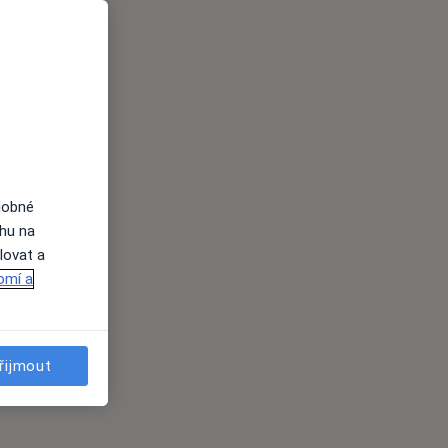
dobné
ahu na
lovat a
omí a
řijmout