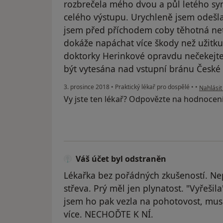
rozbrečela mého dvou a půl letého sy
celého výstupu. Urychleně jsem odešla
jsem před příchodem coby těhotná net
dokáže napáchat více škody než užitku.
doktorky Herinkové opravdu nečekejte. 
být vytesána nad vstupní bránu České
podle ná
3. prosince 2018
•
Praktický lékař pro dospělé
•
•
Nahlásit
Vy jste ten lékař? Odpovězte na hodnocen
Váš účet byl odstraněn
Lékařka bez pořádných zkušeností. Ne
střeva. Prý měl jen plynatost. "Vyřešil
jsem ho pak vezla na pohotovost, muse
více. NECHOĎTE K NÍ.