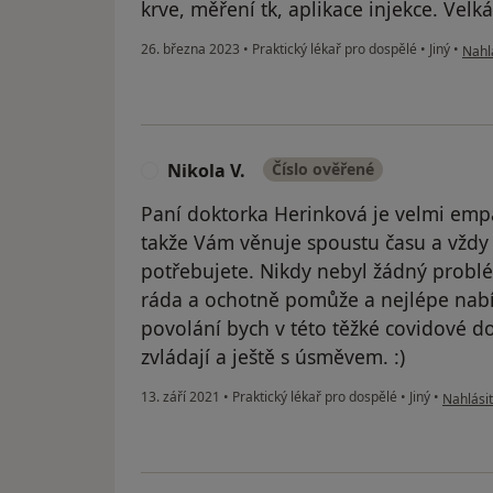
krve, měření tk, aplikace injekce. Velk
podle
26. března 2023
•
Praktický lékař pro dospělé
•
Jiný
•
Nahlá
Nikola V.
Číslo ověřené
N
Paní doktorka Herinková je velmi emp
takže Vám věnuje spoustu času a vždy v
potřebujete. Nikdy nebyl žádný problé
ráda a ochotně pomůže a nejlépe nabírá 
povolání bych v této těžké covidové do
zvládají a ještě s úsměvem. :)
podle ná
13. září 2021
•
Praktický lékař pro dospělé
•
Jiný
•
Nahlásit