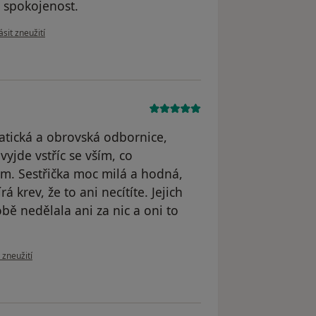
á spokojenost.
 názoru uživatele V. V.
sit zneužití
atická a obrovská odbornice,
yjde vstříc se vším, co
m. Sestřička moc milá a hodná,
krev, že to ani necítíte. Jejich
bě nedělala ani za nic a oni to
zoru uživatele Nikola V.
 zneužití