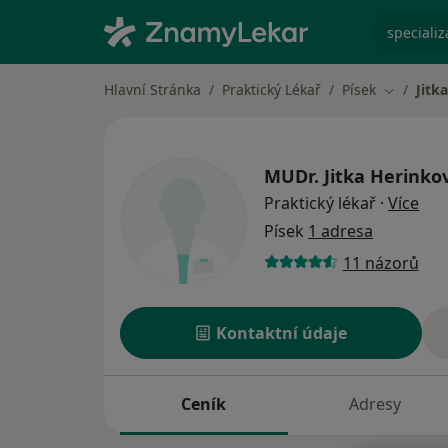
specializ
Hlavní Stránka
Praktický Lékař
Písek
Jitk
Změna m
MUDr.
Jitka Herinko
o sp
Praktický lékař
·
Více
Písek
1 adresa
11 názorů
Kontaktní údaje
Ceník
Adresy