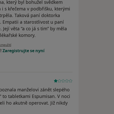
na, který byl bohužel svědkem
 i s křečema v podbřišku, kterými
rpěla. Taková paní doktorka
 Empatii a starostlivost u paní
Její věta “a co já s tim” by měla
 lékařské komory.
zoru uživatele Váš účet byl odstraněn
 zneužití
í!
Zaregistrujte se nyní
poznala manželovi zánět slepého
a" to tabletkami Espumisan. V noci
li ho akutně operovat. Již nikdy