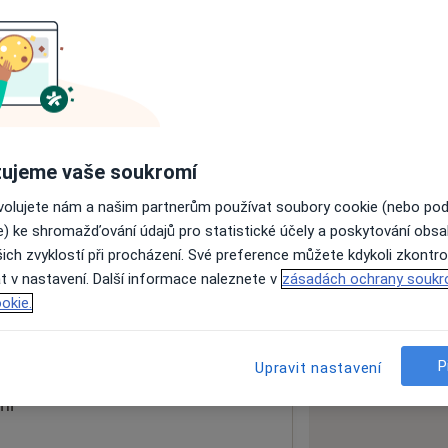
ách nejsou k dispozici
ádné informace o svých službách.
ujeme vaše soukromí
ovolujete nám a našim partnerům používat soubory cookie (nebo po
e) ke shromažďování údajů pro statistické účely a poskytování obs
ich zvyklostí při procházení. Své preference můžete kdykoli zkontro
t v nastavení. Další informace naleznete v
zásadách ochrany soukr
okie.
 mapu
 otevře v nové záložce
P
Upravit nastavení
ní