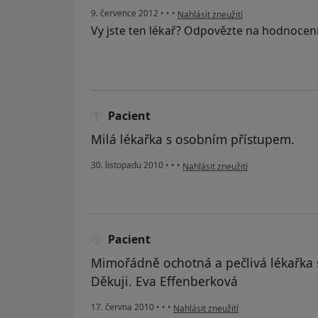
podle názoru uživatele Váš účet byl
9. července 2012
•
•
•
Nahlásit zneužití
Vy jste ten lékař? Odpovězte na hodnocen
Pacient
Milá lékařka s osobním přístupem.
podle názoru uživatele Pacient
30. listopadu 2010
•
•
•
Nahlásit zneužití
Pacient
Mimořádně ochotná a pečlivá lékařka 
Děkuji. Eva Effenberková
podle názoru uživatele Pacient
17. června 2010
•
•
•
Nahlásit zneužití