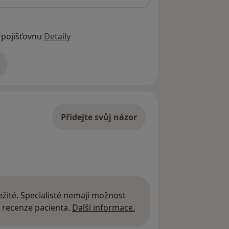
 pojišťovnu
Detaily
adrese
Přidejte svůj názor
žité. Specialisté nemají možnost
Další informace o názor
 recenze pacienta.
Další informace.