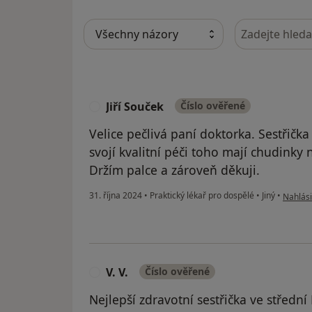
Hledejte v ná
Jiří Souček
Číslo ověřené
J
Velice pečlivá paní doktorka. Sestřičk
svojí kvalitní péči toho mají chudinky
Držím palce a zároveň děkuji.
podle n
31. října 2024
•
Praktický lékař pro dospělé
•
Jiný
•
Nahlási
V. V.
Číslo ověřené
V
Nejlepší zdravotní sestřička ve střední