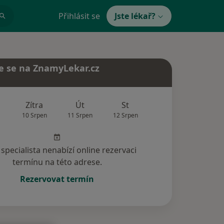
Přihlásit se
Jste lékař?
e se na ZnamyLekar.cz
Zítra
Út
St
Čt
Pá
10 Srpen
11 Srpen
12 Srpen
13 Srpen
14 Srp
specialista nenabízí online rezervaci
termínu na této adrese.
Rezervovat termín