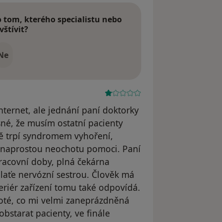
tom, kterého specialistu nebo
vštívit?
Ne
nternet, ale jednání paní doktorky
esné, že musím ostatní pacienty
ě trpí syndromem vyhoření,
jí naprostou neochotu pomoci. Paní
racovní doby, plná čekárna
 laťe nervózní sestrou. Člověk má
nteriér zařízení tomu také odpovídá.
poté, co mi velmi zaneprázdněná
obstarat pacienty, ve finále