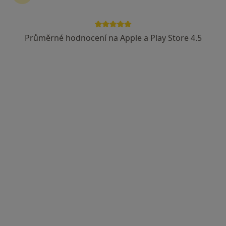
Průměrné hodnocení na Apple a Play Store 4.5
MUDr. Marie Vadbolská
·
Více
Praktický lékař
Bakovská 999/4, Praha
•
Mapa
Štolfa-praktik s.r.o. PŘIJÍMÁME NOVÉ PACIENTY
Očkování
od 200 kč
Tento specialista nenabízí online rezervaci termínu na této adrese.
Rezervovat termín