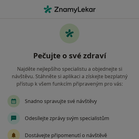
Hla
Praktický Lékař • Odolena Voda, středočeský
Filtry
Mapa
Praktický lékař Odolena Voda
Pečujte o své zdraví
Jak řadíme výsledky vyhledávání?
Najděte nejlepšího specialistu a objednejte si
návštěvu. Stáhněte si aplikaci a získejte bezplatný
Jakou pojišťovnu máte?
přístup k všem funkcím připraveným pro vás:
Zdravotní pojišťovna ministerstva vnitra ČR
O
Snadno spravujte své návštěvy
Odesílejte zprávy svým specialistům
Dostávejte připomenutí o návštěvě