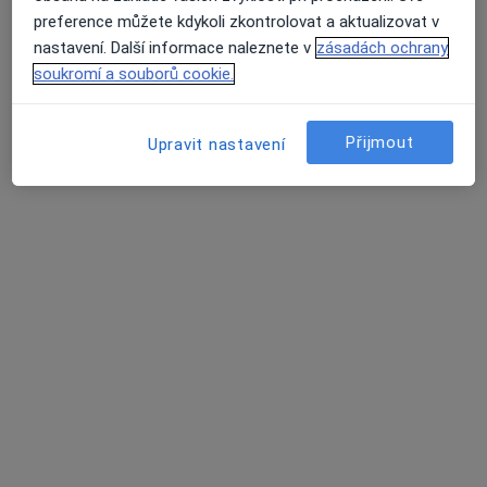
preference můžete kdykoli zkontrolovat a aktualizovat v
nastavení. Další informace naleznete v
zásadách ochrany
soukromí a souborů cookie.
MUDr. Mikuláš Havlík
Přijmout
Upravit nastavení
·
Více
Praktický lékař
316 názorů
Jiřího z Poděbrad 188/7, Litoměřice
•
Mapa
MUDr. Mikuláš Havlík s.r.o.
Běžný termín
600 Kč
Tento specialista nenabízí online rezervaci termínu na této adrese.
Rezervovat termín
Další specialisté ve vaší oblasti