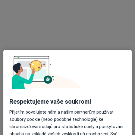
MUDr. Zdeněk Janeček
·
Více
Praktický lékař, Chirurg
12 názorů
Železnobrodská, Praha
•
Mapa
Praktický lékař MUDr.Zdeněk Janeček
Tento specialista nenabízí online rezervaci termínu na této adrese.
Rezervovat termín
K dispozici jsou specialisté
Tito specialisté se nacházejí mimo Odolena Voda,
Respektujeme vaše soukromí
středočeský, v oblastech blízkých vašemu
vyhledávání.
Přijetím povolujete nám a našim partnerům používat
soubory cookie (nebo podobné technologie) ke
shromažďování údajů pro statistické účely a poskytování
obsahu na základě vašich zvyklostí při procházení. Své