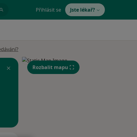
Přihlásit se
Jste lékař?
edávání?
Rozbalit mapu