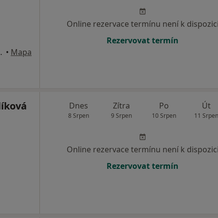
Online rezervace termínu není k dispozic
Rezervovat termín
u 1906/12, Praha
•
Mapa
íková
Dnes
Zítra
Po
Út
8 Srpen
9 Srpen
10 Srpen
11 Srpe
Online rezervace termínu není k dispozic
Rezervovat termín