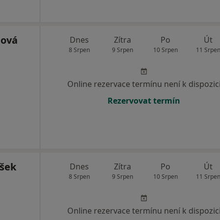
dová
Dnes
Zítra
Po
Út
8 Srpen
9 Srpen
10 Srpen
11 Srpe
Online rezervace termínu není k dispozic
Rezervovat termín
išek
Dnes
Zítra
Po
Út
8 Srpen
9 Srpen
10 Srpen
11 Srpe
Online rezervace termínu není k dispozic