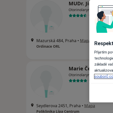
MUDr. Jiří Chmel
Otorinolaryngolog
13 názorů
Mazurská 484, Praha
•
Mapa
Respekt
Ordinace ORL
Přijetím p
technologi
základě vaš
Marie Černá
aktualizova
Otorinolaryngolog
souborů co
10 názorů
Seydlerova 2451, Praha
•
Mapa
Poliklinika Lípa Centrum