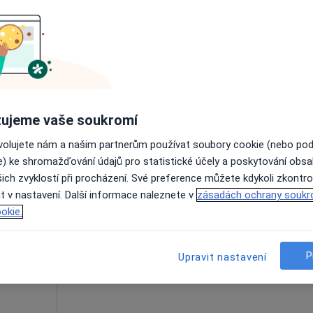
Dnes
Zítra
Po
Út
8 Srpen
9 Srpen
10 Srpen
11 Srpe
Online rezervace termínu není k dispozic
Rezervovat termín
ujeme vaše soukromí
ovolujete nám a našim partnerům používat soubory cookie (nebo po
e) ke shromažďování údajů pro statistické účely a poskytování obs
ich zvyklostí při procházení. Své preference můžete kdykoli zkontro
Dnes
Zítra
Po
Út
t v nastavení. Další informace naleznete v
zásadách ochrany soukr
8 Srpen
9 Srpen
10 Srpen
11 Srpe
okie.
Online rezervace termínu není k dispozic
P
Upravit nastavení
Rezervovat termín