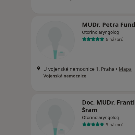
MUDr. Petra Fun
Otorinolaryngolog
6 názorů
U vojenské nemocnice 1, Praha
•
Mapa
Vojenská nemocnice
Doc. MUDr. Frant
Šram
Otorinolaryngolog
5 názorů