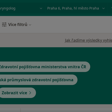
ace, nemoc nebo příjmení
Město nebo region
Více filtrů
Jak řadíme výsledky vyhl
Zdravotní pojišťovna ministerstva vnitra ČR
ská průmyslová zdravotní pojišťovna
Zobrazit více