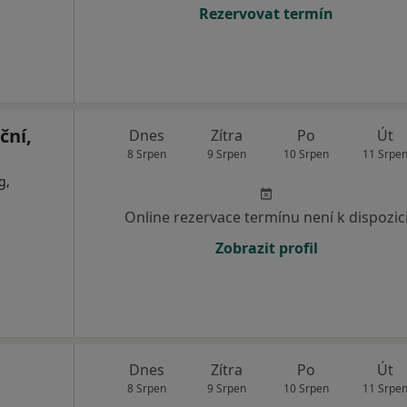
Rezervovat termín
ční,
Dnes
Zítra
Po
Út
8 Srpen
9 Srpen
10 Srpen
11 Srpe
g,
Online rezervace termínu není k dispozic
Zobrazit profil
Dnes
Zítra
Po
Út
8 Srpen
9 Srpen
10 Srpen
11 Srpe