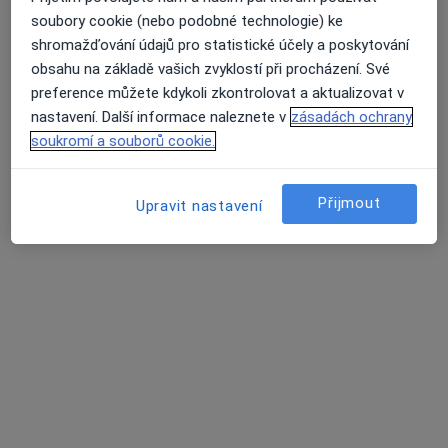
PhDr. Tereza Havelková
soubory cookie (nebo podobné technologie) ke
Psychoterapeut, Terapeut, Psycholog
shromažďování údajů pro statistické účely a poskytování
obsahu na základě vašich zvyklostí při procházení. Své
Václavská 12a, Brno
•
Mapa
preference můžete kdykoli zkontrolovat a aktualizovat v
havelkovaterapie.cz
nastavení. Další informace naleznete v
zásadách ochrany
Psychologické poradenství
1 000 Kč
soukromí a souborů cookie.
Tento specialista nenabízí online rezervaci termínu na této adrese.
Rezervovat termín
Přijmout
Upravit nastavení
David Červinka