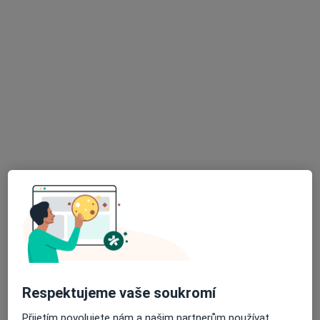
Mgr. Tomáš Nováček
·
Více
Psychoterapeut
Sukova 4, Brno
•
Mapa
Mgr. Ing. Tomáš Nováček
Psychologické poradenství
Cena nebyla přidána
Tento specialista nenabízí online rezervaci termínu na této adrese.
Rezervovat termín
Respektujeme vaše soukromí
Přijetím povolujete nám a našim partnerům používat