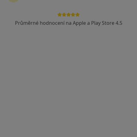
Průměrné hodnocení na Apple a Play Store 4.5
Eva Šupej Kostolanská
Psychoterapeut
5 názorů
Kobližná 47, Brno
•
Mapa
Mgr. et Mgr. Eva Šupej Kostolanská
Psychologické poradenství
1 000 Kč
Tento specialista nenabízí online rezervaci termínu na této adrese.
Rezervovat termín