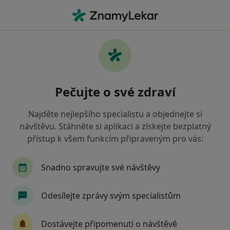
Hla
Psychologické Poradenství • Brno, jihomoravský
Filtry
• 1
Mapa
Psychologické poradenství Brno
Pečujte o své zdraví
Jak řadíme výsledky vyhledávání?
Najděte nejlepšího specialistu a objednejte si
návštěvu. Stáhněte si aplikaci a získejte bezplatný
Jakého specialistu hledáte?
přístup k všem funkcím připraveným pro vás:
Psycholog
Psychoterapeut
Dětský psycho
Snadno spravujte své návštěvy
Odesílejte zprávy svým specialistům
Dostávejte připomenutí o návštěvě