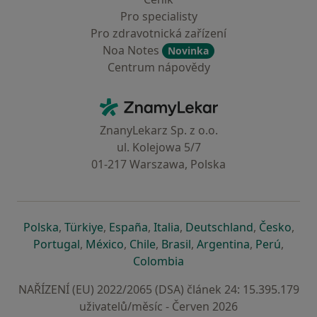
Pro specialisty
Pro zdravotnická zařízení
Noa Notes
Novinka
Centrum nápovědy
Kontakt
ZnamyLekar - Hlavní stránka
ZnanyLekarz Sp. z o.o.
ul. Kolejowa 5/7
01-217 Warszawa, Polska
se otevře v nové záložce
se otevře v nové záložce
se otevře v nové záložce
se otevře v nové záložce
se otevře v 
se o
Polska
,
Türkiye
,
España
,
Italia
,
Deutschland
,
Česko
,
se otevře v nové záložce
se otevře v nové záložce
se otevře v nové záložce
se otevře v nové záložc
se otevře v 
se ote
Portugal
,
México
,
Chile
,
Brasil
,
Argentina
,
Perú
,
se otevře v nové záložce
Colombia
NAŘÍZENÍ (EU) 2022/2065 (DSA) článek 24: 15.395.179
uživatelů/měsíc - Červen 2026