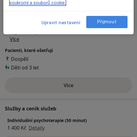
Odborník na:
soukromí a souborů cookie.
Dětská psychologie
Dětská psychologie
Přijmout
Upravit nastavení
Kariérní poradenství
Psychoterapie
Více
Pacienti, které ošetřuji
Dospělí
Děti od 3 let
Více
o zkušenostech
Služby a ceník služeb
Individuální psychoterapie (50 minut)
1 400 Kč
Detaily