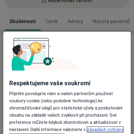
Rezervovat termín
Zkušenosti
Ceník
Adresy
Názory pacientů
Zkušenosti
Nabízím férové, empatické a přijímající prostředí, kde
nechybí profesionální přístup. Je pro mě důležité tvořit
takové prostředí, abyste se mnou mohli mluvit
otevřeně a neskrývat se za maskou.
Při terapiích s dětmi i dospělými jsem autentická a
Respektujeme vaše soukromí
uvolněná, na nic si nehraju a nedělám věci, ve které
Přijetím povolujete nám a našim partnerům používat
sama nevěřím.
soubory cookie (nebo podobné technologie) ke
O mně
Více
shromažďování údajů pro statistické účely a poskytování
Terapeutický přístup
obsahu na základě vašich zvyklostí při procházení. Své
preference můžete kdykoli zkontrolovat a aktualizovat v
Rodinná terapie
nastavení. Další informace naleznete v
zásadách ochrany