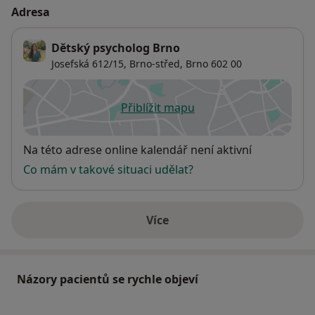
Adresa
Dětský psycholog Brno
Josefská 612/15,
Brno-střed
,
Brno
602 00
Přiblížit mapu
se otevře v nové záložce
Dostupnost
Na této adrese online kalendář není aktivní
Co mám v takové situaci udělat?
Více
o adrese
Názory pacientů se rychle objeví