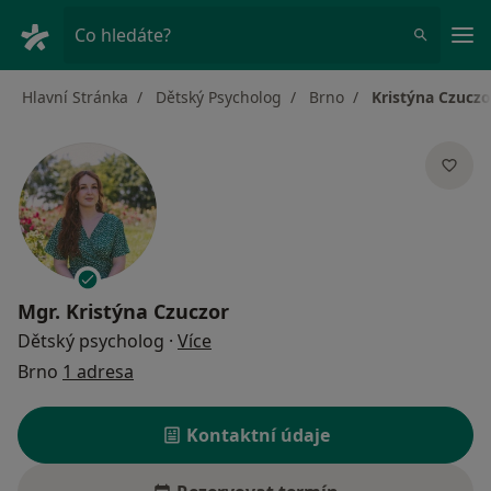
Hla
Co hledáte?
Hlavní Stránka
Dětský Psycholog
Brno
Kristýna Czuczo
Mgr.
Kristýna Czuczor
o specializacích
Dětský psycholog
·
Více
Brno
1 adresa
Kontaktní údaje