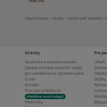
Více (14)
Více v kategorii: Pojišťovny v Praze
Hlavní Stránka
Služby
Každé Další Ošetření - 
Stránky
Pro pa
Soukromí a soubory cookies
Lékaři
Zásady ochrany osobních údajů
Zdravot
pro zaměstnance zdravotní péče
Otázky
O nás
Služby
Kontakt
Nemoc
Pracovní příležitosti
Centr
Mobilní
Hledáme nové kolegy!
Podmínky
Blog p