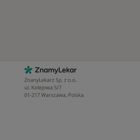
Kontakt
ZnamyLekar - Hlavní stránka
ZnanyLekarz Sp. z o.o.
ul. Kolejowa 5/7
01-217 Warszawa, Polska