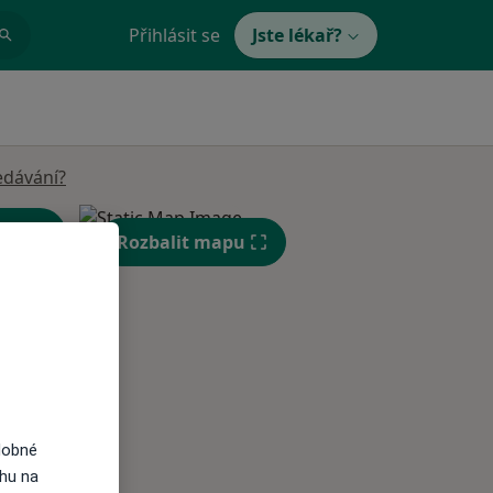
Přihlásit se
Jste lékař?
edávání?
Rozbalit mapu
St
Čt
Pá
n
12 Srpen
13 Srpen
14 Srpen
dobné
ahu na
i