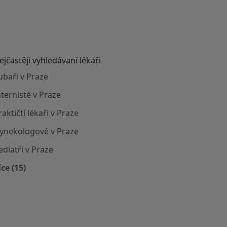
ejčastěji vyhledávaní lékaři
ubaři v Praze
nternisté v Praze
raktičtí lékaři v Praze
ynekologové v Praze
ediatři v Praze
íce (15)
Více v kategorii: Nejčastěji vyhledávaní lékaři