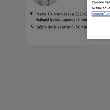
základě vaš
aktualizova
Praha 10, Nedvězská 2223/29 (areál Medicentr
souborů co
Nejlepší fyzioterapeutické metody pro Vaše
Každé další ošetření - 50 min.