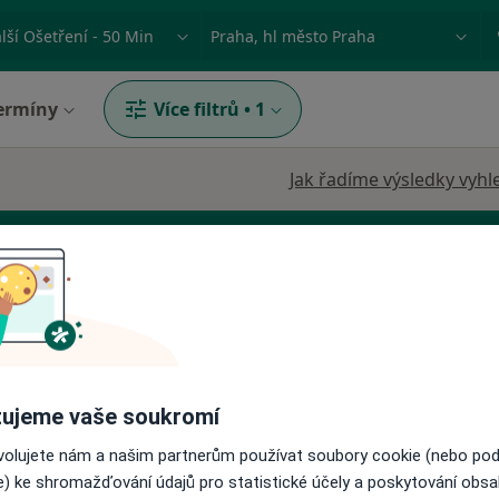
ace, nemoc nebo příjmení
Město nebo region
ermíny
Více filtrů
•
1
Jak řadíme výsledky vyhl
iS.
Dnes
Zítra
Po
Út
ujeme vaše soukromí
8 Srpen
9 Srpen
10 Srpen
11 Srpe
ovolujete nám a našim partnerům používat soubory cookie (nebo po
e) ke shromažďování údajů pro statistické účely a poskytování obs
Online rezervace termínu není k dispozic