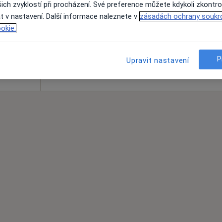
ich zvyklostí při procházení. Své preference můžete kdykoli zkontro
Rezervovat termín
t v nastavení. Další informace naleznete v
zásadách ochrany soukr
um - Skalka, 2. patro), Praha
•
Mapa
okie.
 zdraví
750 Kč
P
Upravit nastavení