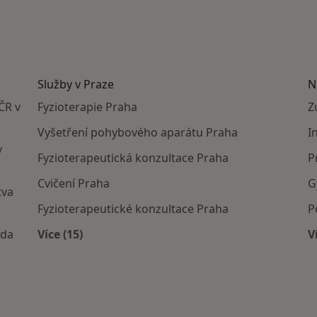
Služby v Praze
N
ČR v
Fyzioterapie Praha
Z
Vyšetření pohybového aparátu Praha
I
v
Fyzioterapeutická konzultace Praha
P
Cvičení Praha
G
tva
Fyzioterapeutické konzultace Praha
P
oda
Více (15)
V
Více v kategorii: Služby v Praze