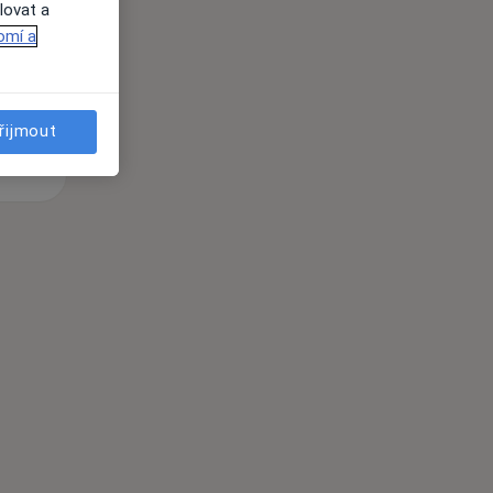
lovat a
omí a
řijmout