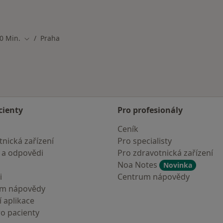
50 Min.
Praha
Změna města
cienty
Pro profesionály
Ceník
nická zařízení
Pro specialisty
 a odpovědi
Pro zdravotnická zařízení
Noa Notes
Novinka
i
Centrum nápovědy
um nápovědy
 aplikace
ro pacienty