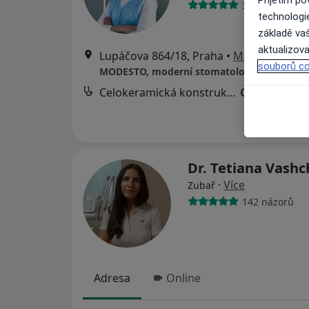
Přijetím p
319 názorů
technologi
základě vaš
aktualizova
Lupáčova 864/18, Praha
•
Mapa
souborů co
MODESTO, moderní stomatologie
Celokeramická konstrukce CEREC- Inlay, Onlay, Overlay na počkání
Cena nebyla
Dr. Tetiana Vash
·
Více
Zubař
142 názorů
Adresa
Online