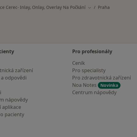
e Cerec- Inlay, Onlay, Overlay Na Počkání
Praha
Změna města
cienty
Pro profesionály
Ceník
nická zařízení
Pro specialisty
 a odpovědi
Pro zdravotnická zařízení
Noa Notes
Novinka
i
Centrum nápovědy
um nápovědy
 aplikace
ro pacienty