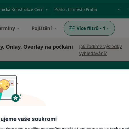
ace, nemoc nebo příjmení
Město nebo region
ermíny
Pojištění
Více filtrů
•
1
y, Onlay, Overlay na počkání
Jak řadíme výsledky
vyhledávání?
ozova
Dnes
Zítra
Po
Út
8 Srpen
9 Srpen
10 Srpen
11 Srpe
ujeme vaše soukromí