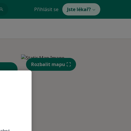
Přihlásit se
Jste lékař?
Rozbalit mapu
St
Čt
Pá
n
12 Srpen
13 Srpen
14 Srpen