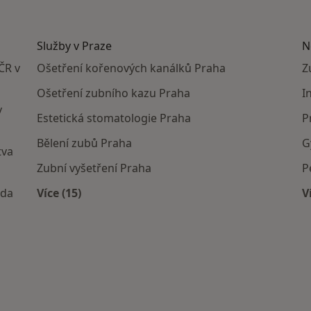
Služby v Praze
N
ČR v
Ošetření kořenových kanálků Praha
Z
Ošetření zubního kazu Praha
I
v
Estetická stomatologie Praha
P
Bělení zubů Praha
G
tva
Zubní vyšetření Praha
P
oda
Více (15)
V
Více v kategorii: Služby v Praze