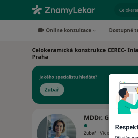
specializ
Online konzultace
Dostupné t
Celokeramická konstrukce CEREC- Inla
Praha
Jakého specialistu hledáte?
Zubař
MDDr. Ganna Mor
Respekt
·
Více
Zubař