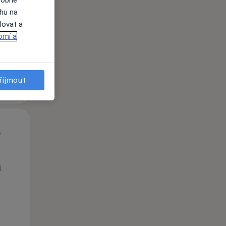
dobné
i
ahu na
lovat a
omí a
řijmout
St
Čt
Pá
n
12 Srpen
13 Srpen
14 Srpen
i