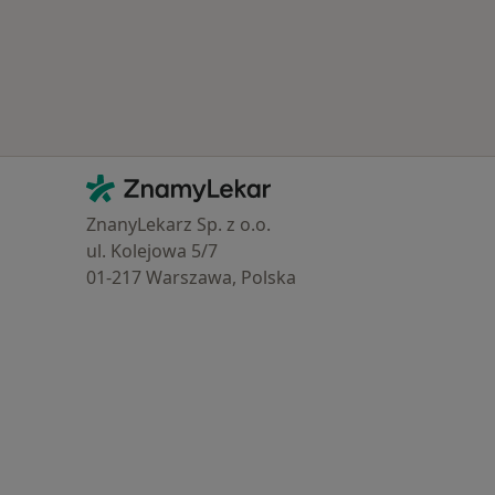
Kontakt
ZnamyLekar - Hlavní stránka
ZnanyLekarz Sp. z o.o.
ul. Kolejowa 5/7
01-217 Warszawa, Polska