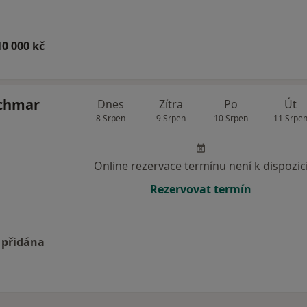
10 000 kč
achmar
Dnes
Zítra
Po
Út
8 Srpen
9 Srpen
10 Srpen
11 Srpe
Online rezervace termínu není k dispozic
Rezervovat termín
 přidána