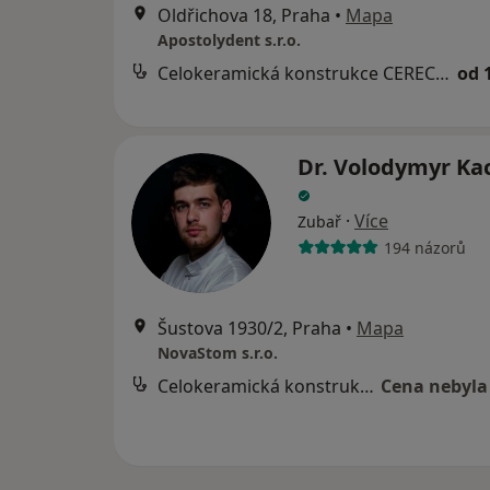
Oldřichova 18, Praha
•
Mapa
Apostolydent s.r.o.
Celokeramická konstrukce CEREC- Inlay, Onlay, Overlay na počkání
od 
Dr. Volodymyr K
·
Více
Zubař
194 názorů
Šustova 1930/2, Praha
•
Mapa
NovaStom s.r.o.
Celokeramická konstrukce CEREC- Inlay, Onlay, Overlay na počkání
Cena nebyla