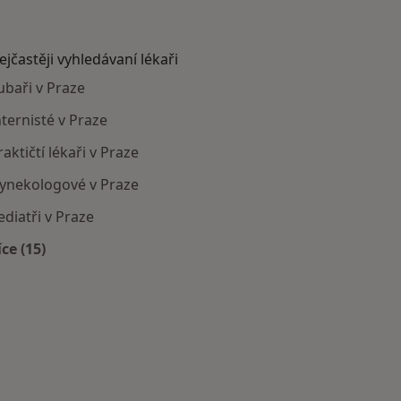
ejčastěji vyhledávaní lékaři
ubaři v Praze
nternisté v Praze
raktičtí lékaři v Praze
ynekologové v Praze
ediatři v Praze
íce (15)
Více v kategorii: Nejčastěji vyhledávaní lékaři