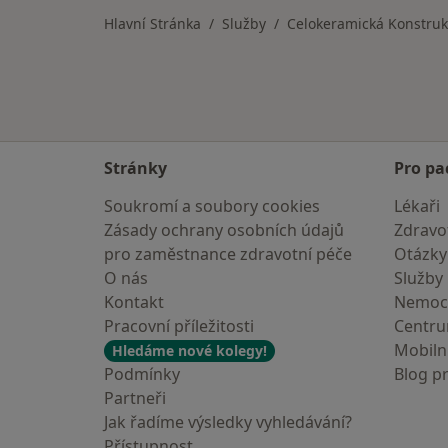
Hlavní Stránka
Služby
Celokeramická Konstrukc
Stránky
Pro pa
Soukromí a soubory cookies
Lékaři
Zásady ochrany osobních údajů
Zdravot
pro zaměstnance zdravotní péče
Otázky
O nás
Služby
Kontakt
Nemoc
Pracovní příležitosti
Centr
Mobilní
Hledáme nové kolegy!
Podmínky
Blog p
Partneři
Jak řadíme výsledky vyhledávání?
Přístupnost