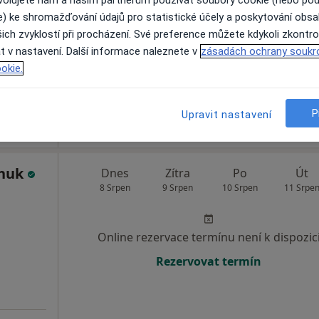
ovolujete nám a našim partnerům používat soubory cookie (nebo po
Online rezervace termínu není k dispozic
e) ke shromažďování údajů pro statistické účely a poskytování obs
ich zvyklostí při procházení. Své preference můžete kdykoli zkontro
Rezervovat termín
t v nastavení. Další informace naleznete v
zásadách ochrany soukr
okie.
 přidána
P
Upravit nastavení
chuk
Dnes
Zítra
Po
Út
8 Srpen
9 Srpen
10 Srpen
11 Srpe
Online rezervace termínu není k dispozic
Rezervovat termín