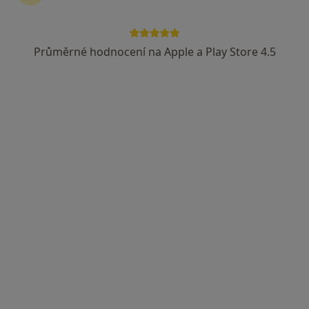
Průměrné hodnocení na Apple a Play Store 4.5
MUDr. Hana Kaňková
·
Více
Onkolog
11 názorů
Na Příkopě 859/22, Praha
•
Mapa
Medi-Onco s.r.o.
Tento specialista nenabízí online rezervaci termínu na této adrese.
Rezervovat termín