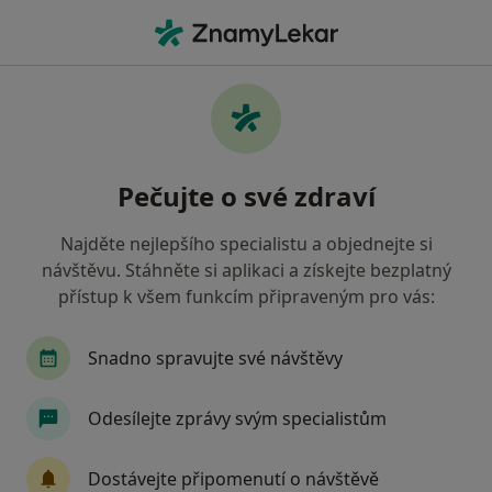
Hla
Onkolog • Praha 11, Praha, hl město Praha
Filtry
Mapa
Onkolog, Praha 11, Praha
Pečujte o své zdraví
Jak řadíme výsledky vyhledávání?
Najděte nejlepšího specialistu a objednejte si
návštěvu. Stáhněte si aplikaci a získejte bezplatný
Jakou pojišťovnu máte?
přístup k všem funkcím připraveným pro vás:
Všeobecná zdravotní pojišťovna
Zdravotní poj
Snadno spravujte své návštěvy
Odesílejte zprávy svým specialistům
Dostávejte připomenutí o návštěvě