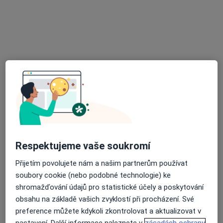
MUDr. Josef Kubínek
·
Více
Onkolog, Neurolog, Neurochirurg
Adresa
Online 1
Online 2
U Nemocnice, Praha
•
Mapa
MUDR. JOSEF KUBÍNEK
Tento specialista nenabízí online rezervaci termínu na této adrese.
Rezervovat termín
Respektujeme vaše soukromí
Přijetím povolujete nám a našim partnerům používat
soubory cookie (nebo podobné technologie) ke
shromažďování údajů pro statistické účely a poskytování
obsahu na základě vašich zvyklostí při procházení. Své
preference můžete kdykoli zkontrolovat a aktualizovat v
nastavení. Další informace naleznete v
zásadách ochrany