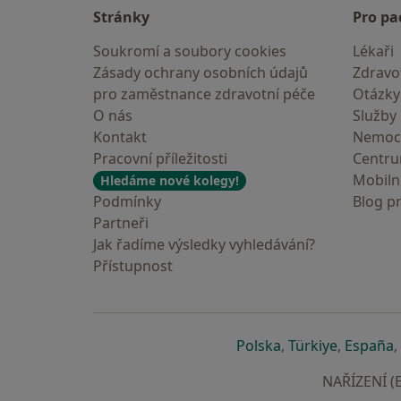
Stránky
Pro pa
Soukromí a soubory cookies
Lékaři
Zásady ochrany osobních údajů
Zdravot
pro zaměstnance zdravotní péče
Otázky
O nás
Služby
Kontakt
Nemoc
Pracovní příležitosti
Centr
Mobilní
Hledáme nové kolegy!
Podmínky
Blog p
Partneři
Jak řadíme výsledky vyhledávání?
Přístupnost
se otevře v nové 
se otevře
s
Polska
,
Türkiye
,
España
,
NAŘÍZENÍ (E