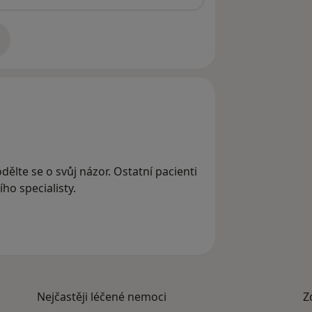
adrese
dělte se o svůj názor. Ostatní pacienti
ho specialisty.
Nejčastěji léčené nemoci
Z