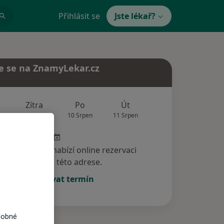
Přihlásit se
Jste lékař?
e se na ZnamyLekar.cz
Zítra
Po
Út
St
Čt
9 Srpen
10 Srpen
11 Srpen
12 Srpen
13 Srp
specialista nenabízí online rezervaci
termínu na této adrese.
Rezervovat termín
dobné