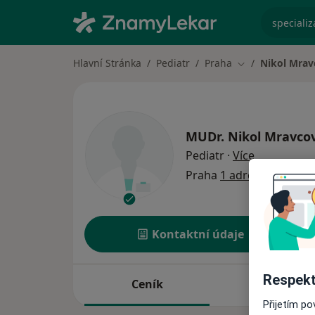
specializ
Hlavní Stránka
Pediatr
Praha
Nikol Mrav
Změna města
MUDr.
Nikol Mravco
o specializ
Pediatr
·
Více
Praha
1 adresa
Kontaktní údaje
Respekt
Ceník
Adresy
Přijetím p