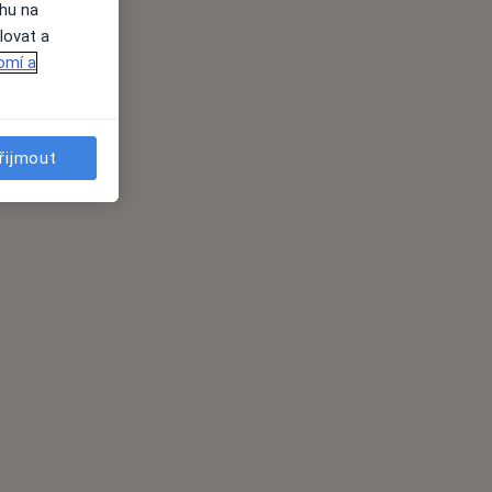
ahu na
lovat a
omí a
řijmout