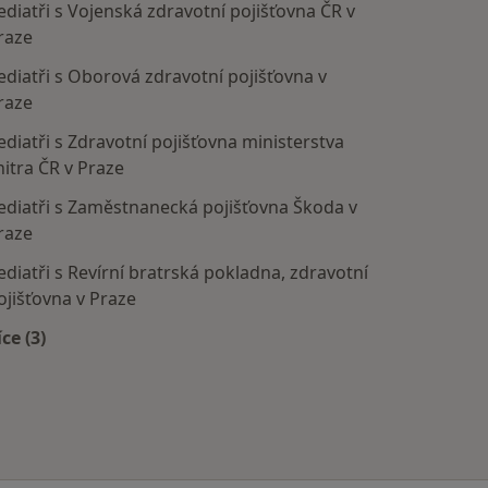
ediatři s Vojenská zdravotní pojišťovna ČR v
raze
ediatři s Oborová zdravotní pojišťovna v
raze
ediatři s Zdravotní pojišťovna ministerstva
nitra ČR v Praze
ediatři s Zaměstnanecká pojišťovna Škoda v
raze
ediatři s Revírní bratrská pokladna, zdravotní
ojišťovna v Praze
íce (3)
Více v kategorii: Zdravotní pojišťovny