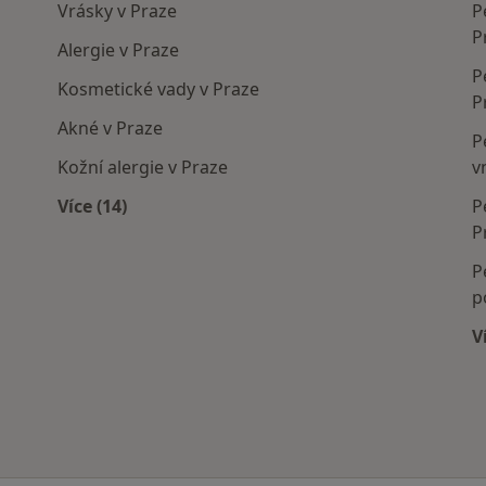
Vrásky v Praze
P
P
Alergie v Praze
P
Kosmetické vady v Praze
P
Akné v Praze
P
Kožní alergie v Praze
v
Více (14)
P
Více v kategorii: Nejčastěji léčené nemoci
P
P
p
V