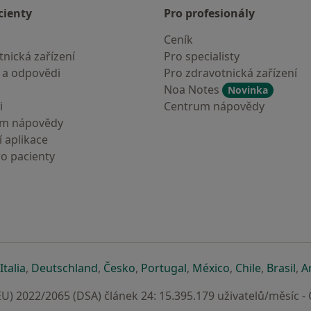
cienty
Pro profesionály
Ceník
nická zařízení
Pro specialisty
 a odpovědi
Pro zdravotnická zařízení
Noa Notes
Novinka
i
Centrum nápovědy
um nápovědy
 aplikace
ro pacienty
záložce
 v nové záložce
e otevře v nové záložce
se otevře v nové záložce
se otevře v nové záložce
se otevře v nové záložce
se otevře v nové záložc
se otevře v nov
se otevře
se 
Italia
,
Deutschland
,
Česko
,
Portugal
,
México
,
Chile
,
Brasil
,
A
U) 2022/2065 (DSA) článek 24: 15.395.179 uživatelů/měsíc -