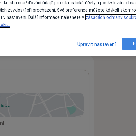
e) ke shromažďování údajů pro statistické účely a poskytování obs
ich zvyklostí při procházení. Své preference můžete kdykoli zkontro
t v nastavení. Další informace naleznete v
zásadách ochrany soukr
ách nejsou k dispozici
okie.
ádné informace o svých službách.
P
Upravit nastavení
 mapu
 otevře v nové záložce
ní