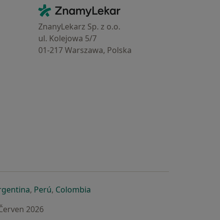
Kontakt
ZnamyLekar - Hlavní stránka
ZnanyLekarz Sp. z o.o.
ul. Kolejowa 5/7
01-217 Warszawa, Polska
e
é záložce
 v nové záložce
otevře v nové záložce
se otevře v nové záložce
se otevře v nové záložce
se otevře v nové záložce
rgentina
,
Perú
,
Colombia
 Červen 2026