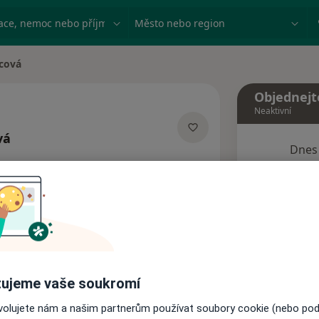
ace, nemoc nebo příjmení
Město nebo region
cová
Objednejt
Neaktivní
vá
Dnes
acích
8 Srpen
Tento 
Rezervovat termín
ujeme vaše soukromí
Názory pacientů
ovolujete nám a našim partnerům používat soubory cookie (nebo po