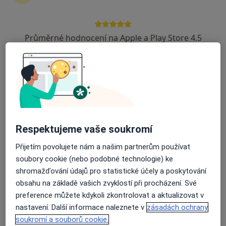
zahájení nebo pokračování léčby. Pokud to
potřebujete, můžete si také objednat návštěvu v
ordinaci.
Průměrné hodnocení na Apple a Play Store 4.5
Zobrazit profily specialistů
Jak to funguje?
Odborníci
Respektujeme vaše soukromí
Přijetím povolujete nám a našim partnerům používat
soubory cookie (nebo podobné technologie) ke
Elena Sudarikova
shromažďování údajů pro statistické účely a poskytování
obsahu na základě vašich zvyklostí při procházení. Své
Gynekolog
preference můžete kdykoli zkontrolovat a aktualizovat v
Praha
nastavení. Další informace naleznete v
zásadách ochrany
soukromí a souborů cookie.