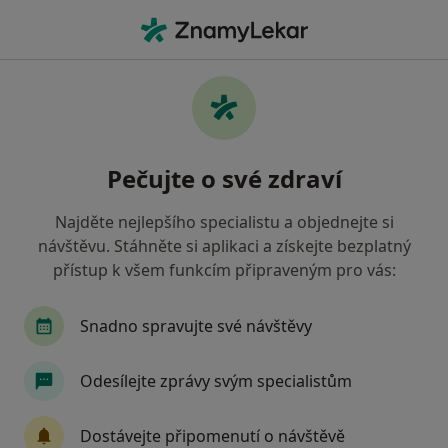
Hla
Co hledáte?
Hlavní Stránka
Nemoci
Rozvojové Poruchy
Rozvojové poruchy - informace,
Pečujte o své zdraví
specialisté, otázky a odpovědi
Najděte nejlepšího specialistu a objednejte si
návštěvu. Stáhněte si aplikaci a získejte bezplatný
přístup k všem funkcím připraveným pro vás:
Informace
Snadno spravujte své návštěvy
Odesílejte zprávy svým specialistům
Dbejte o své zdraví
Zůstaňte doma a vyberte online konzultaci pro
Dostávejte připomenutí o návštěvě