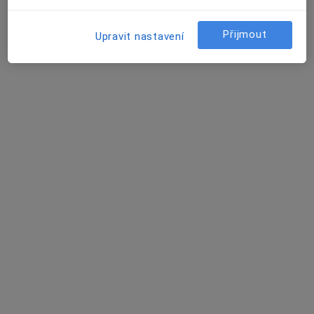
Jana Marešová
Rehabilitační lékař
Přijmout
Upravit nastavení
Náměšť nad Oslavou
Jiří Kožíšek
Pediatr
Čížkovice
Olga Šarkadyová
Pediatr
Dušníky
Jaroslav Popelka
Pediatr