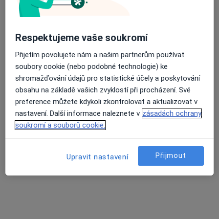
Rezervovat termín
Ceník
Adresy
Názory pacientů
Průměrné hodnocení na Apple a Play Store 4.5
Respektujeme vaše soukromí
Přijetím povolujete nám a našim partnerům používat
soubory cookie (nebo podobné technologie) ke
Ceník
shromažďování údajů pro statistické účely a poskytování
obsahu na základě vašich zvyklostí při procházení. Své
Informace o službách a cenách nejsou k dispozici
preference můžete kdykoli zkontrolovat a aktualizovat v
Tento specialista ještě nepřidával žádné informace o
nastavení. Další informace naleznete v
zásadách ochrany
svých službách.
soukromí a souborů cookie.
Přijmout
Upravit nastavení
Adresa
Ordinace PL pro děti a dorost
Hostovlice 28562